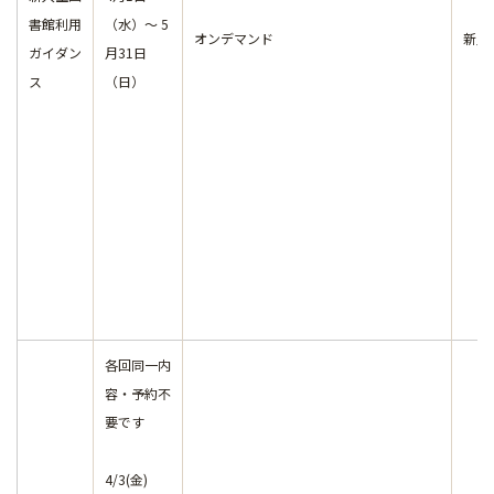
書館利用
（水）～ 5
オンデマンド
新入
ガイダン
月31日
ス
（日）
各回同一内
容・予約不
要です
4/3(金)