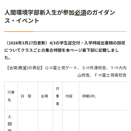
人間環境学部新入生が参加
必須
のガイダン
ス・イベント
（2026年3月27日更新）4/3の学生証交付・入学時提出書類の回収
についてクラスごとの集合時間を本ページ最下部に記載しまし
た。
【会場(教室)の表記】Ｇ⇒富士見ゲート、Ｓ⇒外濠校舎、Ｙ⇒大内
山校舎、Ｆ⇒富士見坂校舎
対
行事
日 程
会場
象
内容
詳細URL
名
者
人
間