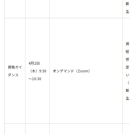
新入
生）
資格
程の
修を
4月2日
資格ガイ
定し
（木）9:30
オンデマンド（Zoom）
ダンス
いる
～10:30
（主
新入
生）