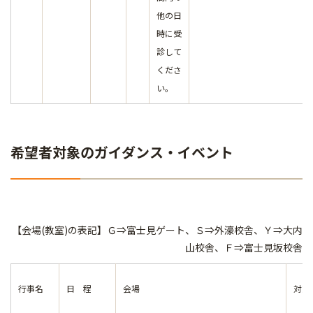
他の日
時に受
診して
くださ
い。
希望者対象のガイダンス・イベント
【会場(教室)の表記】Ｇ⇒富士見ゲート、Ｓ⇒外濠校舎、Ｙ⇒大内
山校舎、Ｆ⇒富士見坂校舎
行事名
日 程
会場
対象