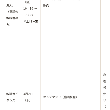
（金）
購入）
販売
10：30 ～
（英語の
17：00
教科書の
※土日休業
み）
教職
程の
修を
教職ガイ
4月2日
定し
オンデマンド（動画視聴）
ダンス
（木）
いる
（主