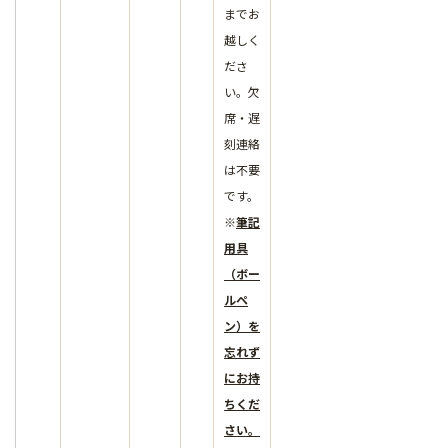
までお
越しく
ださ
い。欠
席・遅
刻連絡
は不要
です。
※
筆記
用具
（ボー
ルペ
ン）を
忘れず
にお持
ちくだ
さい。