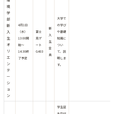
環
境
学
大学で
部
4月1日
の学び
新
新
入
（水）
富士
や基礎
入
生
13:00開
見ゲ
知識に
生
オ
始～
ート
つい
全
リ
14:30終
G403
て、説
員
エ
了予定
明しま
ン
す。
テ
ー
シ
ョ
ン
学生証
を交付