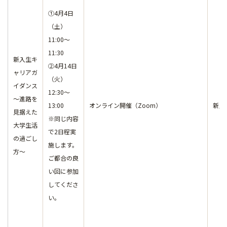
①4月4日
（土）
11:00～
11:30
新入生キ
②4月14日
ャリアガ
（火）
イダンス
12:30～
～進路を
13:00
オンライン開催（Zoom）
新入
見据えた
※同じ内容
大学生活
で2日程実
の過ごし
施します。
方～
ご都合の良
い回に参加
してくださ
い。