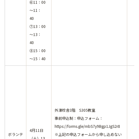
⑥11：00
～11：
40
⑦13：00
～13：
40
⑧15：00
～15：40
外濠校舎3階 S305教室
事前申込制：申込フォーム：
https://forms.gle/rnbS7y9Bgp1JgS2r8
4月11日
ボランテ
※上記の申込フォームから申し込めない
（土）13