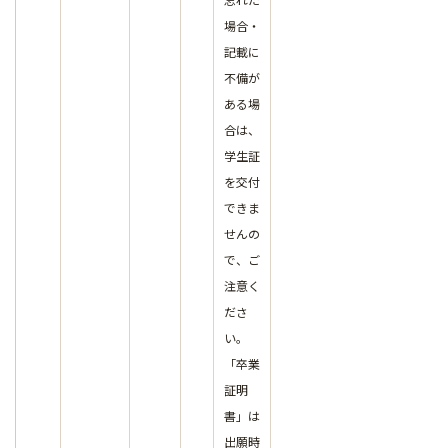
場合・
記載に
不備が
ある場
合は、
学生証
を交付
できま
せんの
で、ご
注意く
ださ
い。
「卒業
証明
書」は
出願時