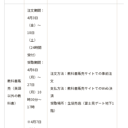
注文期間：
4月3日
（金）～
18日
（土）
（24時間
受付）
受取期間：
4月6日
注文方法：
教科書販売サイト
での事前注
（月）～
教科書販
文
27日
売（英語
支払方法：
教科書販売サイト
でのWeb決
（月）10
以外の教
済
時30分～
科書）
受取場所：生協売店（富士見ゲート地下1
17時
階）
※4月7日