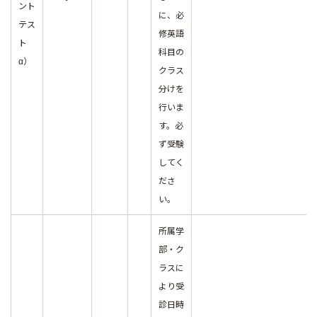
ント
に、必
テス
修英語
ト
科目の
α）
クラス
分けを
行いま
す。必
ず受験
してく
ださ
い。
所属学
部・ク
ラスに
より受
診日時