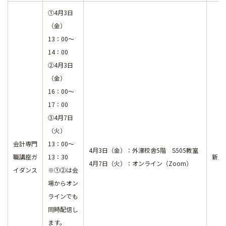
①4月3日
（金）
13：00～
14：00
②4月3日
（金）
16：00～
17：00
③4月7日
（火）
会計専門
13：00～
4月3日（金）：外濠校舎5階 S505教室
職講座ガ
13：30
新入
4月7日（火）：オンライン（Zoom）
イダンス
※①②は会
場からオン
ラインでも
同時配信し
ます。