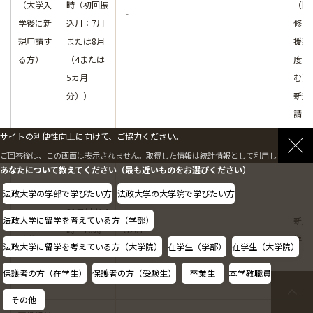
（大学入
時（初回振
（国
‐
学後に新
込月：7月
修学
規申請す
または8月
援新
る方）
（4または
度を
5カ月
む）
分））
新規
請す
方
サイトの利便性向上に向けて、ご協力ください。
ご回答後は、この画面は表示されません。取得した情報は統計情報として利用します。
あなたについて教えてください（最も近いものをお選びください）
法政大学の学部で学びたい方
法政大学の大学院で学びたい方
31日(火)14
法政大学に留学を考えている方（学部）
留学生ガ
新入
時～16時
G201
イダンス
学生
法政大学に留学を考えている方（大学院）
在学生（学部）
在学生（大学院）
30分
保護者の方（在学生）
保護者の方（受験生）
卒業生
本学教職員
その他