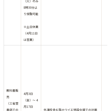
（火）のみ
8時30分よ
り受取可能
※土日休業
（4月11日
は営業）
教科書販
4月3日
売
（金）～ 4
（三省堂
月17日
書店での
外濠校舎６階ホワイエ特設会場での対面