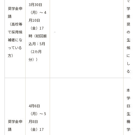
で日
3月30日
奨学金申
学生
（月）～ 4
請
援機
月10日
（高校等
奨学
（金）17
で採用候
‐
の奨
時（初回振
補者にな
生採
込月：5月
っている
候補
（2カ月
方）
に決
分））
して
る方
本学
学後
4月6日
日本
（月）～ 5
生支
奨学金申
月8日
機構
請
（金）17
学金