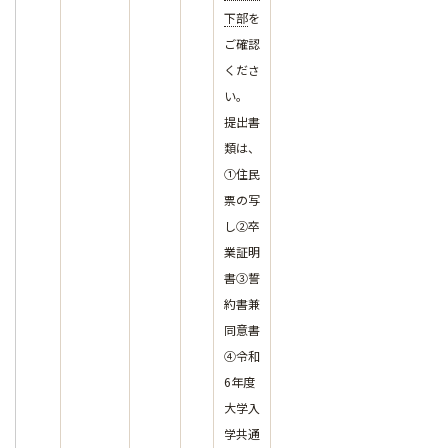
下部
を
ご確認
くださ
い。
提出書
類は、
①住民
票の写
し②卒
業証明
書③誓
約書兼
同意書
④令和
6年度
大学入
学共通