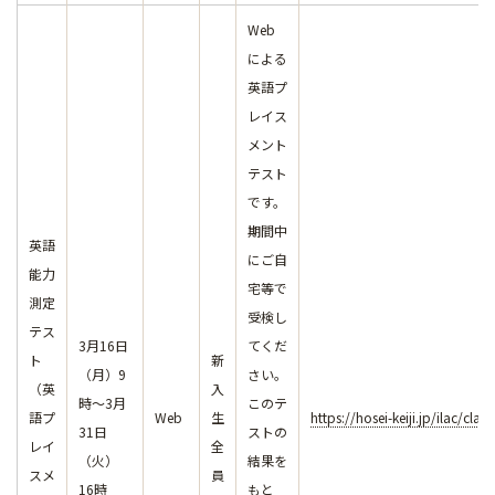
Web
による
英語プ
レイス
メント
テスト
です。
期間中
英語
にご自
能力
宅等で
測定
受検し
テス
3月16日
てくだ
ト
新
（月）9
さい。
（英
入
時～3月
このテ
語プ
Web
生
https://hosei-keiji.jp/ilac/cla
31日
ストの
レイ
全
（火）
結果を
スメ
員
16時
もと