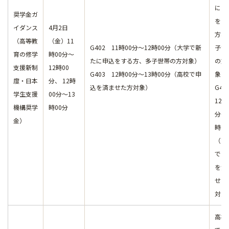
に申
奨学金ガ
をす
イダンス
4月2日
方、
（高等教
（金）11
G402 11時00分～12時00分（大学で新
子世
育の修学
時00分～
たに申込をする方、多子世帯の方対象）
の方
支援新制
12時00
G403 12時00分～13時00分（高校で申
象）
度・日本
分、 12時
込を済ませた方対象）
G4
学生支援
00分～13
12時
機構奨学
時00分
分～
金）
時0
（高
で申
を済
せた
対象
高校