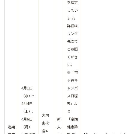
を指定
してい
ます。
詳細は
リンク
先にて
ご参照
くださ
い。
※「市
ヶ谷キ
4月1日
ャンパ
（水）～
ス日程
4月4日
表」よ
（土）、
り
大内
4月6日
新
「定期
山校
定期
（月）
入
健康診
舎4