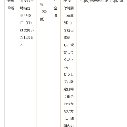
健康
※受診日
生
断 受
https://www.hosei.ac.jp/cam
階
診断
時指定
全
付時間
（受
※4月5
員
（所属
付）
日（日）
別）」
は実施い
を各自
たしませ
確認
ん
し、受
診して
くださ
い。
どうし
ても指
定日時
に都合
のつか
ない方
は、期
間内の