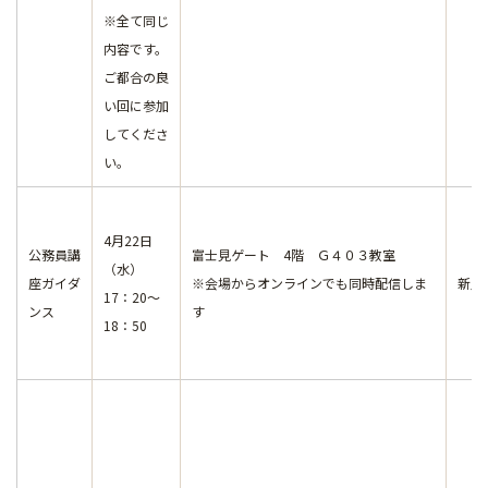
※全て同じ
内容です。
ご都合の良
い回に参加
してくださ
い。
4月22日
公務員講
富士見ゲート 4階 Ｇ４０３教室
（水）
座ガイダ
※会場からオンラインでも同時配信しま
新入
17：20～
ンス
す
18：50