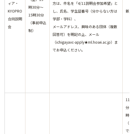
ィア・
方は、件名を「4/11説明会参加希望」と
時30分～
KYOPRO
し、氏名、学生証番号（分からない方は
新入
15時30分
合同説明
学部・学科）、
（事前申込
会
メールアドレス、興味のある団体（複数
制）
回答可）を明記の上、メール
（ichigayavc-apply★ml.hosei.ac.jp）ま
でお申込ください。
11時
分～
時0
（大
で新