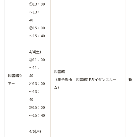
①13：00
～13：
40
②15：00
～15：40
4/4(土)
③11：00
～11：
図書館
図書館ツ
40
（集合場所：図書館1Fガイダンスルー
新入
アー
④13：00
ム）
～13：
40
⑤15：00
～15：40
4/6(月)