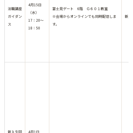
4月15日
法職講座
富士見ゲート 6階 Ｇ６０１教室
（水）
ガイダン
※会場からオンラインでも同時配信しま
新入
17：20～
ス
す。
18：50
新入生図
4月1日