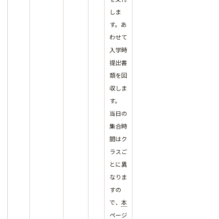
しま
す。あ
わせて
入学時
提出書
類を回
収しま
す。
当日の
集合時
間はク
ラスご
とに異
なりま
すの
で、
本
ページ