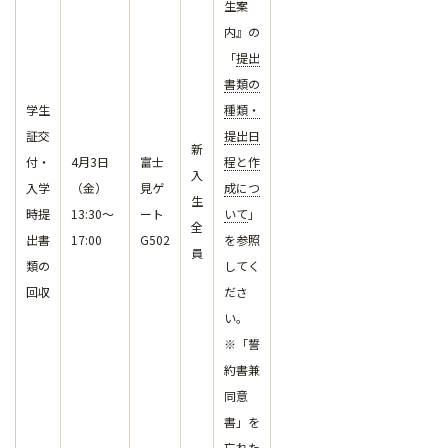
生案
内』の
「
提出
書類の
学生
種類・
証交
提出日
新
付・
4月3日
富士
程と作
入
入学
（金）
見ゲ
成につ
生
時提
13:30～
ート
いて
」
全
出書
17:00
G502
を参照
員
類の
してく
回収
ださ
い。
※「誓
約書兼
同意
書」を
忘れた