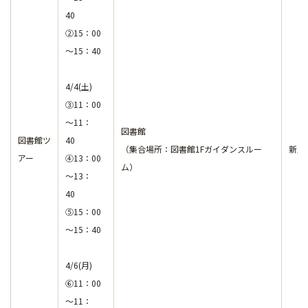
40
②15：00
～15：40
4/4(土)
③11：00
～11：
図書館
図書館ツ
40
（集合場所：図書館1Fガイダンスルー
新入
アー
④13：00
ム）
～13：
40
⑤15：00
～15：40
4/6(月)
⑥11：00
～11：