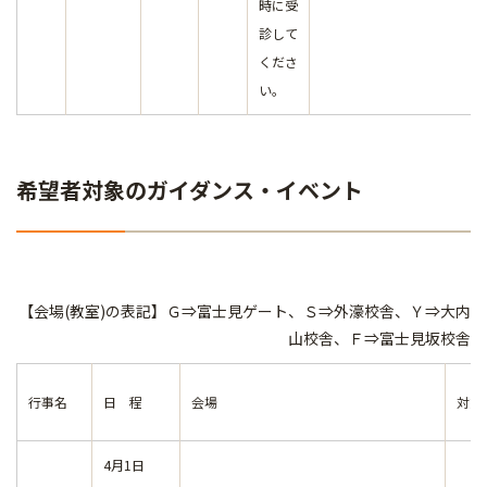
時に受
診して
くださ
い。
希望者対象のガイダンス・イベント
【会場(教室)の表記】Ｇ⇒富士見ゲート、Ｓ⇒外濠校舎、Ｙ⇒大内
山校舎、Ｆ⇒富士見坂校舎
行事名
日 程
会場
対象
4月1日