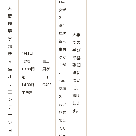
1年
人
次新
間
入生
環
※１
境
年次
大学
学
新入
での
部
生向
学び
4月1日
新
けで
や基
入
（水）
富士
礎知
すが
生
13:00開
見ゲ
識に
2・
オ
始～
ート
つい
3年
リ
14:30終
G403
て、
次編
エ
了予定
説明
入生
ン
しま
もぜ
テ
す。
ひ参
ー
加し
シ
てく
ョ
ださ