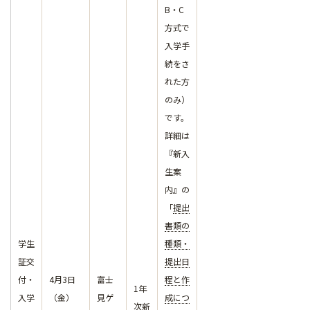
B・C
方式で
入学手
続をさ
れた方
のみ）
です。
詳細は
『新入
生案
内』の
「
提出
書類の
学生
種類・
証交
提出日
付・
4月3日
富士
程と作
1年
入学
（金）
見ゲ
成につ
次新