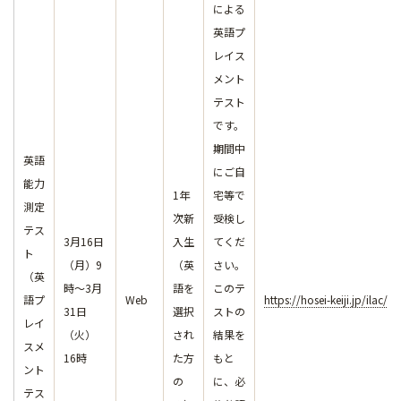
による
英語プ
レイス
メント
テスト
です。
期間中
英語
にご自
能力
1年
宅等で
測定
次新
受検し
テス
3月16日
入生
てくだ
ト
（月）9
（英
さい。
（英
時～3月
語を
このテ
語プ
Web
https://hosei-keiji.jp/ilac/
31日
選択
ストの
レイ
（火）
され
結果を
スメ
16時
た方
もと
ント
の
に、必
テス