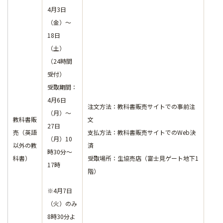
4月3日
（金）～
18日
（土）
（24時間
受付）
受取期間：
4月6日
注文方法：
教科書販売サイト
での事前注
（月）～
教科書販
文
27日
売（英語
支払方法：
教科書販売サイト
でのWeb決
（月）10
以外の教
済
時30分～
科書）
受取場所：生協売店（富士見ゲート地下1
17時
階）
※4月7日
（火）のみ
8時30分よ