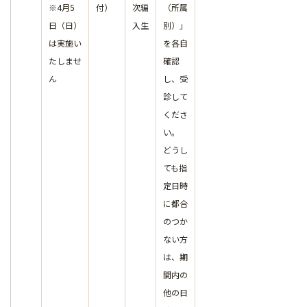
※4月5
付）
次編
（所属
日（日）
入生
別）」
は実施い
を各自
たしませ
確認
ん
し、受
診して
くださ
い。
どうし
ても指
定日時
に都合
のつか
ない方
は、期
間内の
他の日