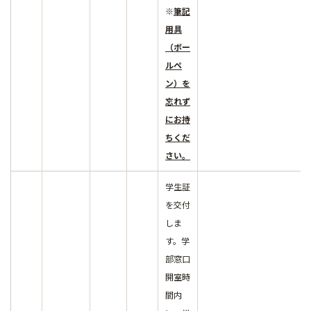
※
筆記
用具
（ボー
ルペ
ン）を
忘れず
にお持
ちくだ
さい。
学生証
を交付
しま
す。学
部窓口
開室時
間内