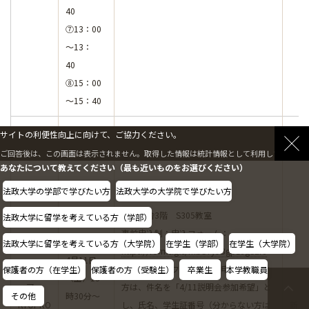
40
⑦13：00
～13：
40
⑧15：00
～15：40
サイトの利便性向上に向けて、ご協力ください。
ご回答後は、この画面は表示されません。取得した情報は統計情報として利用します。
あなたについて教えてください（最も近いものをお選びください）
法政大学の学部で学びたい方
法政大学の大学院で学びたい方
外濠校舎3階 S305教室
法政大学に留学を考えている方（学部）
事前申込制：申込フォーム：
法政大学に留学を考えている方（大学院）
在学生（学部）
在学生（大学院）
https://forms.gle/rnbS7y9Bgp1JgS2r8
4月11日
ボランテ
※上記の申込フォームから申し込めない
保護者の方（在学生）
保護者の方（受験生）
卒業生
本学教職員
（土）13
ィア・
方は、件名を「4/11説明会参加希望」と
その他
時30分～
KYOPRO
し、氏名、学生証番号（分からない方は
新入