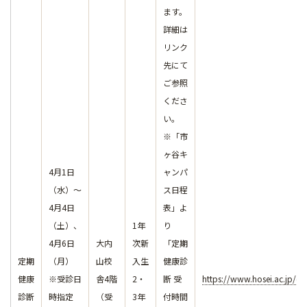
ます。
詳細は
リンク
先にて
ご参照
くださ
い。
※「市
ヶ谷キ
4月1日
ャンパ
（水）～
ス日程
4月4日
表」よ
（土）、
1年
り
4月6日
大内
次新
「定期
定期
（月）
山校
入生
健康診
健康
※受診日
舎4階
2・
断 受
https://www.hosei.ac.jp/c
診断
時指定
（受
3年
付時間