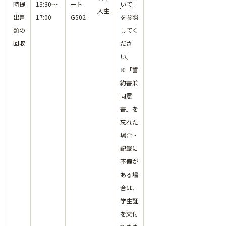
時提
13:30～
ート
いて
」
入生
出書
17:00
G502
を参照
類の
してく
回収
ださ
い。
※「誓
約書兼
同意
書」を
忘れた
場合・
記載に
不備が
ある場
合は、
学生証
を交付