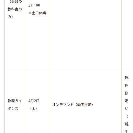
（英語の
17：00
教科書の
※土日休業
み）
教職
程の
修を
教職ガイ
4月2日
定し
オンデマンド（動画視聴）
ダンス
（木）
いる
（主
新入
生）