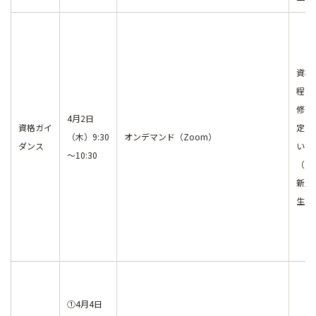
資格
程の
修を
4月2日
資格ガイ
定し
（木）9:30
オンデマンド（Zoom）
ダンス
いる
～10:30
（主
新入
生）
①4月4日