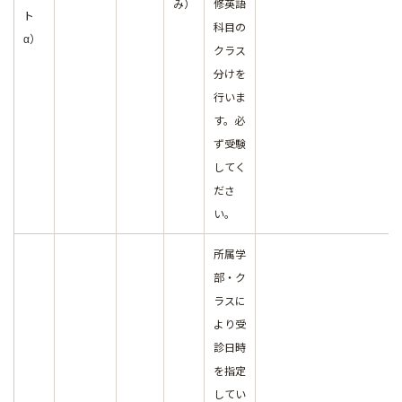
み）
修英語
ト
科目の
α）
クラス
分けを
行いま
す。必
ず受験
してく
ださ
い。
所属学
部・ク
ラスに
より受
診日時
を指定
してい