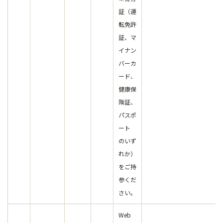
証（運
転免許
証、マ
イナン
バーカ
ード、
健康保
険証、
パスポ
ート
のいず
れか）
をご持
参くだ
さい。
Web