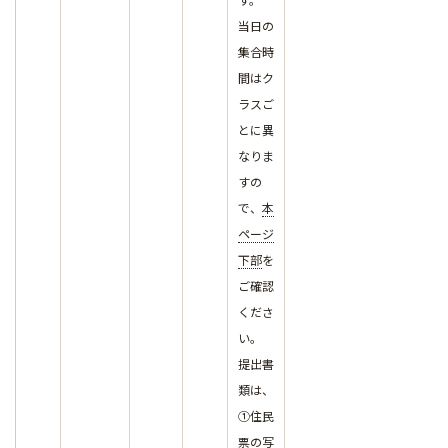
当日の
集合時
間はク
ラスご
とに異
なりま
すの
で、
本
ページ
下部
を
ご確認
くださ
い。
提出書
類は、
①住民
票の写