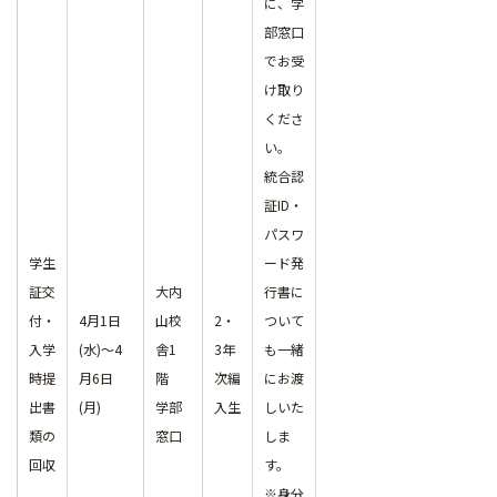
に、学
部窓口
でお受
け取り
くださ
い。
統合認
証ID・
パスワ
学生
ード発
証交
大内
行書に
付・
4月1日
山校
2・
ついて
入学
(水)～4
舎1
3年
も一緒
時提
月6日
階
次編
にお渡
出書
(月)
学部
入生
しいた
類の
窓口
しま
回収
す。
※身分