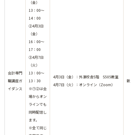
（金）
13：00～
14：00
②4月3日
（金）
16：00～
17：00
③4月7日
（火）
会計専門
13：00～
4月3日（金）：外濠校舎5階 S505教室
職講座ガ
13：30
新入
4月7日（火）：オンライン（Zoom）
イダンス
※①②は会
場からオン
ラインでも
同時配信し
ます。
※全て同じ