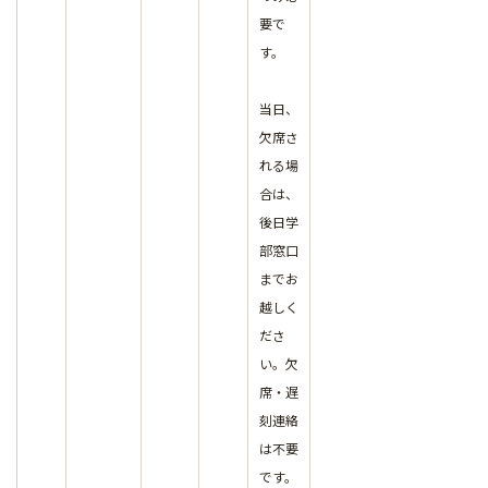
要で
す。
当日、
欠席さ
れる場
合は、
後日学
部窓口
までお
越しく
ださ
い。欠
席・遅
刻連絡
は不要
です。