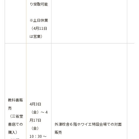
り受取可能
※土日休業
（4月11日
は営業）
教科書販
4月3日
売
（金）～ 4
（三省堂
月17日
書店での
外濠校舎６階ホワイエ特設会場での対面
（金）
購入）
販売
10：30 ～