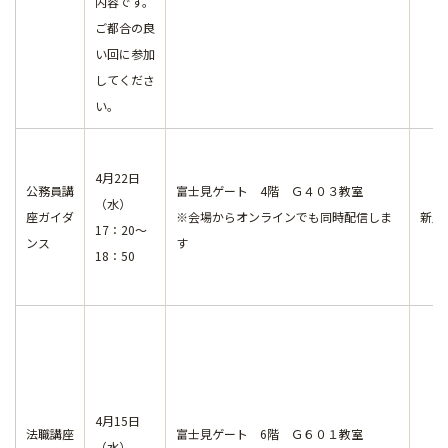
内容です。
ご都合の良
い回に参加
してくださ
い。
4月22日
公務員講
富士見ゲート 4階 Ｇ４０３教室
（水）
座ガイダ
※会場からオンラインでも同時配信しま
新入
17：20～
ンス
す
18：50
4月15日
法職講座
富士見ゲート 6階 Ｇ６０１教室
（水）