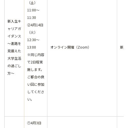
（土）
11:00～
11:30
新入生キ
②4月14日
ャリアガ
（火）
イダンス
12:30～
～進路を
13:00
オンライン開催（Zoom）
新入
見据えた
※同じ内容
大学生活
で2日程実
の過ごし
施します。
方～
ご都合の良
い回に参加
してくださ
い。
①4月3日