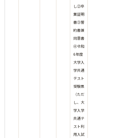
し②卒
業証明
書③誓
約書兼
同意書
④令和
6年度
大学入
学共通
テスト
受験票
（ただ
し、大
学入学
共通テ
スト利
用入試