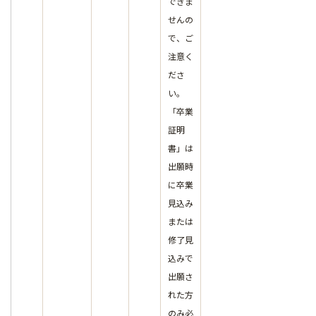
できま
せんの
で、ご
注意く
ださ
い。
「卒業
証明
書」は
出願時
に卒業
見込み
または
修了見
込みで
出願さ
れた方
のみ必