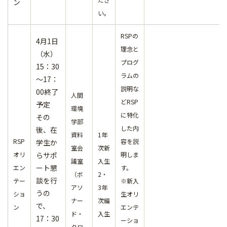
ン
い。
RSPの
4月1日
理念と
（水）
プログ
15：30
ラムの
～17：
説明な
00終了
人間
どRSP
予定
環境
に特化
その
学部
した内
後、在
資料
1年
RSP
容を説
学生か
室会
次新
オリ
らサポ
明しま
議室
入生
ート懇
エン
す。
（ボ
2・
談を行
テー
※新入
アソ
3年
うの
ショ
生オリ
ナー
次編
で、
ン
エンテ
ド・
入生
17：30
ーショ
タワ