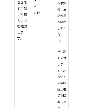
過ぎ頃
ン参加
ー
まで残
後、左
24F）
って頂
記会場
くこと
へ移動
を推奨
してく
しま
ださ
す。
い。
学生証
を交付
しま
す。あ
わせて
入学時
提出書
類を回
収しま
す。