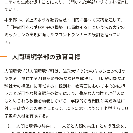
ニティの生成を促すことにより、〈開かれた学部〉づくりを推進し
ていく。
本学部は、以上のような教育理念・目的に基づく実践を通して、
「『持続可能な地球社会の構築』に貢献する」という法政大学の
ミッションの実現に向けたフロントランナーの役割を担ってい
く。
人間環境学部の教育目標
人間環境学部人間環境学科は、法政大学の3つのミッションの1つ
である「激動する21世紀の多様な課題を解決し、『持続可能な地
球社会の構築』に貢献する」役割を、教育面において中心的に担
うことが可能な教育課程の編制により、豊かな人間性と現代人に
もとめられる教養を涵養しながら、学際的な専門性と実践課題に
対する政策能力の獲得によって、以下に示すようなＴ字型さらにＵ
字型の人材を育成する。
「人間と環境の共存」、「人間と人間の共生」という理念を、