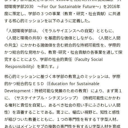
間環境学部2030 ～For Our Sustainable Future～」を2016年
度に策定し、学部の３つの事業（教育・研究・社会貢献）に共通
する核心的ミッションを以下のように定義した。
「人間環境学部は、〈モラルサイエンスへの自覚〉とともに、
〈人間と環境の共存〉を基底的な価値としながら、〈人間と人間
の共生〉にかかわる諸価値を含む統合的な持続可能性を、学際的
かつ総合的な見地から、教育･研究・社会貢献の各事業を通して探
究することにより、学部の社会的責任（Faculty Social
Responsibility）を果たす。」
核心的ミッションに基づく本学部の教育上のミッションは、学際
的かつ総合的なＥＳＤ（Education for Sustainable
Development：持続可能な発展のための教育）により、まず第１
に、〈サステイナブル・シチズンシップ〉（持続可能性にかかわ
る権利と責任を自覚し、あるべき社会の担い手にふさわしい人間
性）を涵養することである。第２に、幅広い視野と、知性と感性
が結びついた教養とともに、１つの専門性を有するＴ字型人材、
あるいはメインとサブの複数の専門性を有するＵ字型人材を育成