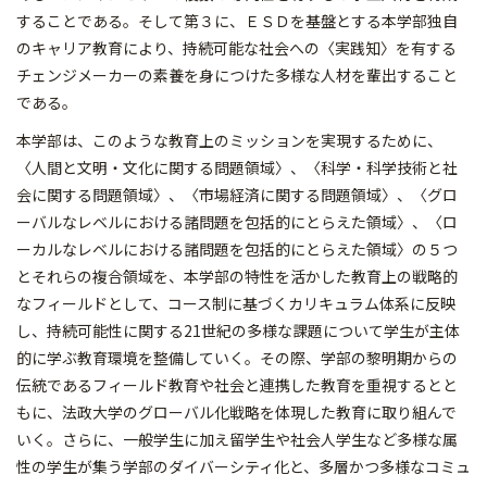
することである。そして第３に、ＥＳＤを基盤とする本学部独自
のキャリア教育により、持続可能な社会への〈実践知〉を有する
チェンジメーカーの素養を身につけた多様な人材を輩出すること
である。
本学部は、このような教育上のミッションを実現するために、
〈人間と文明・文化に関する問題領域〉、〈科学・科学技術と社
会に関する問題領域〉、〈市場経済に関する問題領域〉、〈グロ
ーバルなレベルにおける諸問題を包括的にとらえた領域〉、〈ロ
ーカルなレベルにおける諸問題を包括的にとらえた領域〉の５つ
とそれらの複合領域を、本学部の特性を活かした教育上の戦略的
なフィールドとして、コース制に基づくカリキュラム体系に反映
し、持続可能性に関する21世紀の多様な課題について学生が主体
的に学ぶ教育環境を整備していく。その際、学部の黎明期からの
伝統であるフィールド教育や社会と連携した教育を重視するとと
もに、法政大学のグローバル化戦略を体現した教育に取り組んで
いく。さらに、一般学生に加え留学生や社会人学生など多様な属
性の学生が集う学部のダイバーシティ化と、多層かつ多様なコミュ