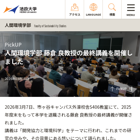
アクセス
LANGUAGE
検索
MENU
人間環境学部
Faculty of Sustainability Studies
PickUP
人間環境学部 藤倉 良教授の最終講義を開催し
ました
2026年03月18日
PickUP
2026年3月7日、市ヶ谷キャンパス外濠校舎S406教室にて、2025
年度末をもって本学を退職される藤倉 良教授の最終講義が開催さ
れました。
講義は「開発協力と環境科学」をテーマに行われ、これまでの研
究の歩みや、その背景にある想いについて語られました。