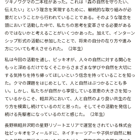
ツキノワグマの二本柱があった。これは「森の自然を守りたい、
伝えたい」という理念を実現するために、継続的な取り組みが必
要だということから行われていることである。そのような理念を
頭において活動した中で、私たちの思考を変革させる必要がある
のではないかと考えることがいくつかあった。加えて、インターン
シップ形式の活動に参加したことで、将来の自分の在り方や進み
方についても考えさせられた。（2年生）
私は今回の活動を通し、ピッキオが、人々の自然に対する関心を
もっと深めるだけでなくそこからさまざまな学びや自然を大切に
する気持ちを持ち帰ってほしいという信念を持っていることを知っ
た。クマの課題をはじめとして、人と自然はぶつかることも多
い。しかし、私たちが自然から享受している恩恵の大きさを知っ
ているからこそ、軽井沢において、人と自然のより良い共生の在
り方を模索し続けているのだと思った。そしてその活動を発信し
続ける先駆者になっているのだと感じた。（2年生）
長野県軽井沢町の星野リゾートエリアで運営をされている株式会
社ピッキオをフィールドに、ネイチャーツアーや子供が自然に触