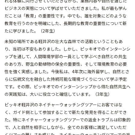
れる体験に同行させていただきながら、業務内容や自然を通じた
ビジネスの実態について学ばせていただきました。私が最も学ん
だことは「教育」の重要性です。中でも、誰を対象にどのような
教育を行うのかを明確にした、長期的な教育の重要性について新
たに学びました。（2年生）
未知の場所である軽井沢の壮大な森林での活動ということもあ
り、当初は不安もありました。しかし、ピッキオでのインターンシ
ップを通して、人間環境学部の一員として学ぶべき自然との共生
のあり方、野生の動植物の保全の重要性、そして環境教育の必要
性を強く実感しました。今後私は、4年次に海外留学し、自然とさ
らに伝統文化を融合した持続可能な環境づくりについて学ぶ予定
です。その際、ピッキオでのインターンシップから得た自然共生へ
の実践知は、大いに役立つと確信しています。（3年生）
ピッキオ軽井沢のネイチャーウォッチングツアーにお客ではな
く、ガイド側として参加することで新たな発見を得ることができ
た。特にネイチャーウォッチングツアーでの返金トラブルは印象的
で、人と自然を相手にしながら、全てのお客様に満足していただ
くツアーの難しさを感じた。ネイチャーウォッチングツアーでの返