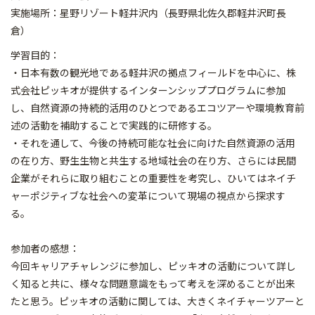
実施場所：星野リゾート軽井沢内（長野県北佐久郡軽井沢町長
倉）
学習目的：
・日本有数の観光地である軽井沢の拠点フィールドを中心に、株
式会社ピッキオが提供するインターンシッププログラムに参加
し、自然資源の持続的活用のひとつであるエコツアーや環境教育前
述の活動を補助することで実践的に研修する。
・それを通して、今後の持続可能な社会に向けた自然資源の活用
の在り方、野生生物と共生する地域社会の在り方、さらには民間
企業がそれらに取り組むことの重要性を考究し、ひいてはネイチ
ャーポジティブな社会への変革について現場の視点から探求す
る。
参加者の感想：
今回キャリアチャレンジに参加し、ピッキオの活動について詳し
く知ると共に、様々な問題意識をもって考えを深めることが出来
たと思う。ピッキオの活動に関しては、大きくネイチャーツアーと