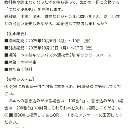
教科書や読まなくなった本を持ち寄って、誰かの一冊と交換する
「つなぐBOOKs」を開催します。
教科書、小説、漫画、雑誌などジャンルは問いません！新しい本
との出会いを楽しみながら、本を通じて交流しませんか？
【企画概要】
■投函期間：2025年10月6日（月）～10日（金）
■引換期間：2025年10月13日（月）～17日（金）
■場所：市ヶ谷キャンパス 外濠校舎3階 ギャラリースペース
■対象：本学学生
■参加費：無料
【交換システム】
① 会場にある番号付き封筒に本を入れ、回収BOXに投函してくだ
さい。
※本への書き込みがある場合は「100番台」、書き込みがない場
合は「200番台」の封筒にそれぞれ本を入れ、投函してください。
② 回収BOXに掲示してあるQRコードからアンケートに回答してく
ださい。