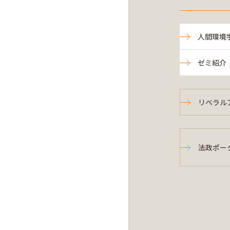
人間環境
ゼミ紹介
リベラル
法政ポー