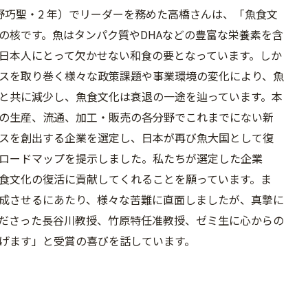
野巧聖・2 年）でリーダーを務めた高橋さんは、「魚食文
の核です。魚はタンパク質やDHAなどの豊富な栄養素を含
日本人にとって欠かせない和食の要となっています。しか
スを取り巻く様々な政策課題や事業環境の変化により、魚
と共に減少し、魚食文化は衰退の一途を辿っています。本
の生産、流通、加工・販売の各分野でこれまでにない新
スを創出する企業を選定し、日本が再び魚大国として復
ロードマップを提示しました。私たちが選定した企業
食文化の復活に貢献してくれることを願っています。ま
成させるにあたり、様々な苦難に直面しましたが、真摯に
ださった長谷川教授、竹原特任准教授、ゼミ生に心からの
げます」と受賞の喜びを話しています。