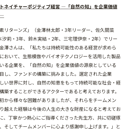
トネイチャーポジティブ経営 ―「自然の知」を企業価値
―
素リターンズ」（金澤林太郎・3年リーダー、佐久間菜
本汐莉・3年、鈴木実結・2年、三宅理伊奈・2年）でリー
金澤さんは、「私たちは持続可能性のある経営が求めら
において、生態模倣やバイオテクノロジーを活用した製品
いる企業を、「自然の知」を企業価値の源泉としている
目し、ファンドの構築に挑みました。選定された企業
しい世界に対し、自然の知恵をもって持続可能な社会・経
構築することができるアクターであると考えております。
初から様々な困難がありましたが、それらをチームメン
り越えた経験は今後の人生の大きな財産になると考えてお
に、丁寧かつ熱心にご指導くださった先生方、共に切磋琢
、そしてチームメンバーに心より感謝申し上げます。」と