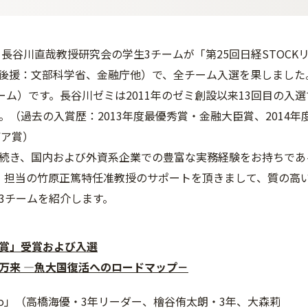
 長谷川直哉教授研究会の学生3チームが「第25回日経STOC
後援：文部科学省、金融庁他）で、全チーム入選を果しました。
チーム）です。長谷川ゼミは2011年のゼミ創設以来13回目の
。（過去の入賞歴：2013年度最優秀賞・金融大臣賞、2014年
デア賞）
き、国内および外資系企業での豊富な実務経験をお持ちであるSCOPE（Sus
mme）担当の竹原正篤特任准教授のサポートを頂きまして、質の
3チームを紹介します。
賞」受賞および入選
万来 ―魚大国復活へのロードマップ－
uo」（高橋海優・3年リーダー、檜谷侑太朗・3年、大森莉