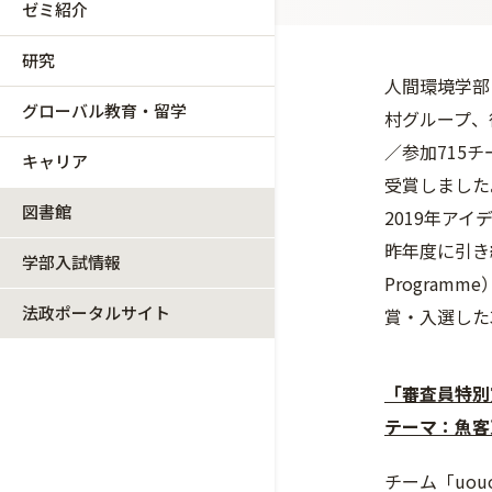
ゼミ紹介
研究
人間環境学部
グローバル教育・留学
村グループ、
／参加715
キャリア
受賞しました
図書館
2019年アイ
昨年度に引き続
学部入試情報
Progra
法政ポータルサイト
賞・入選した
「審査員特別
テーマ：魚客
チーム「uo