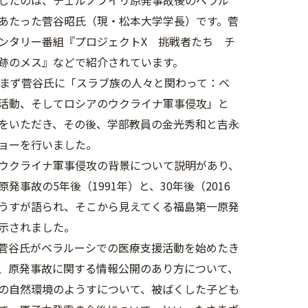
したのは、
チェルノブイリ原発事故後のベラル
あたった
菅谷昭氏（現・松本大学学長）です。
菅
ンタリー番組『プロジェクトX 挑戦者たち チ
跡のメス』などで紹介されています。
まず菅谷氏に「スラブ族の人々と関わって：
ベ
活動、
そしてロシアのウクライナ軍事侵攻」
と
をいただき、その後、
学部教員の金光秀和と吉永
ョーを行いました
。
ウクライナ軍事侵攻の背景について説明があり、
発事故の5年後（1991年）と、
30年後（2016
うすが語られ、
そこから見えてくる福島第一原発
示されまし
た。
菅谷氏がベラルーシでの医療支援活動を始めたき
、原発事故に関する情報公開のあり方について、
の自然環境のようすについて、
被ばくした子ども