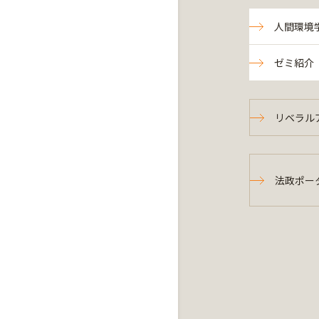
人間環境
ゼミ紹介
リベラル
法政ポー