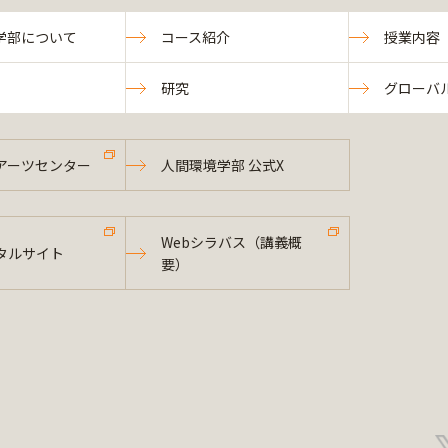
学部について
コース紹介
授業内容
研究
グローバ
アーツセンター
人間環境学部 公式X
Webシラバス（講義概
タルサイト
要）