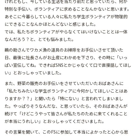
けれどもし、今している生活を当たり前だと思っていたら、何か
特別な手伝い、ボランティアに求めることなんかないと思います。
あそこに今暮らしている人々に私たち学生ボランティアが物理的
にできることなんかほとんどないと感じました。
では、私たちボランティアがやらなくてはいけないこととは一体
なんだろう？と、とても悩みました。
鵜の助さんでワカメ漁の道具のお掃除をお手伝いさせて頂いた
日、最後に社長さんがお土産にわかめを下さり、その時に「いっ
ぱい宣伝してね。できればSNSとかじゃなくて口で直接話してほし
い」とおっしゃっていました。
また、野菜の販売のお手伝いをさせていただいたおばあさんに
「私たちみたいな学生ボランティアに今何かしてほしいことはあ
りますか？？」と聞いたら「特にない」と言われてしまいまし
た。やっぱりそうなんだな、と思っていたら、そのおばあさんが
続けて「けどこうやって皆さんが私たちのために来てくれること
が本当にうれしい」とおっしゃってくださいました。
その言葉を聞いて、このFSに参加して本当によかったと心から思