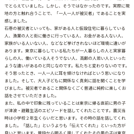
でとらえていました。しかし、そうではなかったのです。実際に現
地の方と触れ合うことで、「一人一人が被災者」であることを実
感しました。
石巻の被災者といっても、家がある人と仮設住宅に暮らしている
人、漁業の人と街に働きに行っている人、お金がある人ない人、
家族がいる人いない人、などなど挙げきれないほど環境に違いが
あります。東京に暮らしている私たちが一人暮らしの人と実家暮
らしの人、働いている人そうでない人、高齢の人若い人といった
ような違いがあるのと同じなのです。私たちと変わりないのです。
そう思ったとき、一人一人に耳を傾けなければという思いになり
ました。そして、大人子どもに関係なく真剣に話を聞くことを学
びました。被災者であること関係なくごく普通に純粋に楽しくお
話をさせていただきました。
また、私の中で印象に残っていることは東京に帰る直前に男の子
が津波・避難生活のエピソードを話してくれたことです。震災当
時は小学校２年生くらいだと思います。その時の話を話してくれ
ました。「話した」というよりも「伝えてくれた」といった方が
良いと思います。普段から明るく接してくれたその男の子は東京