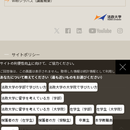
Webシラバス（講義概要）
サイトポリシー
サイトの利便性向上に向けて、ご協力ください。
プライバシーポリシー
ご回答後は、この画面は表示されません。取得した情報は統計情報として利用します。
あなたについて教えてください（最も近いものをお選びください）
情報公開
法政大学の学部で学びたい方
法政大学の大学院で学びたい方
採用情報
法政大学に留学を考えている方（学部）
教職員の方へ
法政大学に留学を考えている方（大学院）
在学生（学部）
在学生（大学院）
保護者の方（在学生）
保護者の方（受験生）
卒業生
本学教職員
Copyright © Hosei University. All rights reserved.