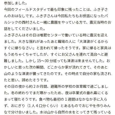
参加しました。
今回のフィールドスタディで最も印象に残ったことは、ふき子さ
んのおはなしです。ふき子さんは今回私たちもお世話になったパ
ルシックの西村さんと一緒に農園をやっている方で、震災当時のお
話をしてくださいました。
ふき子さんはその日は堆肥センターで働いている時に震災を迎え
ました。大きな揺れがあったあと職場の人に「大津波がくるから
すぐに帰りなさい」と言われて帰ったそうです。家に帰ると家具は
もうめちゃくちゃでしたが、すぐにお父さんを連れて高台へと避
難しました。しかし 15～30 分経っても津波は来ませんでした。お
かしいと思った次の瞬間、どこからか家が流れてきて、そのあと
山のような津波が襲ってきたのです。その時点で自分の家も流され
たと思い、諦めたそうです。
その日の夜から約 2 か月間、避難所の学校の体育館で過ごしまし
た。冬の終わりでまだ寒かったため、夜は卒業式の垂れ幕にくる
まって寝たそうです。食べ物も最初の 1 週間はなかなか手に入ら
ず、おにぎり（1 人 4 口分くらい）とあるものでおじやを作りみん
なで分け合いました。水は山から自然の水をとってきて残っている