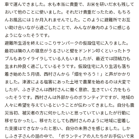
車で運んできました。水も本当に貴重で、お米を研いだ水も残して
おいて他のことに使いました。それだけ貴重だったため、もちろ
んお風呂には 1 か月入れませんでした。このように避難所でお互
い助け合いながら過ごしたことで、みんなが身内のように感じる
ようになったそうです。
避難所生活を終えにっこりサンパークの仮設住宅に入りました。
最初は隣の人の寝息がうるさいと壁をドンドン叩くといったトラ
ブルもありイライラしている人もいましたが、最近では団結力も
生まれ仲良く過ごしているそうです。仮設住宅に入り生活も落ち
着き始めた 5 月頃、西村さんから「畑をやろう！」と声がかかり
ました。津波による塩害にあった土地で農業を始めるのは大変で
したが、ふき子さんは西村さんに働く意欲、生きていく力をもら
ったそうです。西村さんは外部からのボランティアですが、地域の
人々に希望を与えているということが伝わってきました。自分も震
災当初、被災者の方に何かしたいと思っていていましたが行動に
移せなかったし、移せたとしても西村さんのように地域に密着し
た支援はできなかったと思い、自分の未熟さを感じました。しか
しふき子さんの話の中で、「ボランティアの人たちがお手伝いで来