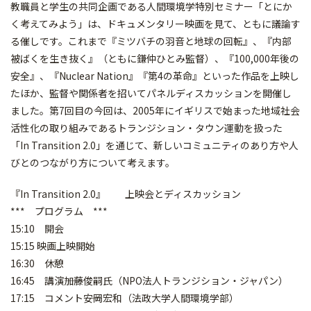
教職員と学生の共同企画である人間環境学特別セミナー「とにか
く考えてみよう」は、ドキュメンタリー映画を見て、ともに議論す
る催しです。これまで『ミツバチの羽音と地球の回転』、『内部
被ばくを生き抜く』（ともに鎌仲ひとみ監督）、『100,000年後の
安全』、『Nuclear Nation』『第4の革命』といった作品を上映し
たほか、監督や関係者を招いてパネルディスカッションを開催し
ました。第7回目の今回は、2005年にイギリスで始まった地域社会
活性化の取り組みであるトランジション・タウン運動を扱った
「In Transition 2.0」を通じて、新しいコミュニティのあり方や人
びとのつながり方について考えます。
『In Transition 2.0』 上映会とディスカッション
*** プログラム ***
15:10 開会
15:15 映画上映開始
16:30 休憩
16:45 講演――加藤俊嗣氏（NPO法人トランジション・ジャパン）
17:15 コメント――安岡宏和（法政大学人間環境学部）