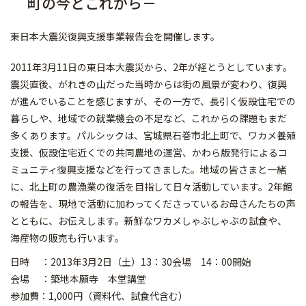
町の今とこれから－
東日本大震災復興支援事業報告会を開催します。
2011年3月11日の東日本大震災から、2年が経とうとしています。
震災直後、がれきの山だった当時からは街の風景が変わり、復興
が進んでいることを感じますが、その一方で、長引く仮設住宅での
暮らしや、地域での就業機会の不足など、これからの課題もまだ
多くあります。パルシックは、宮城県石巻市北上町で、ワカメ養殖
支援、仮設住宅近くでの共同農地の運営、かわら版発行によるコ
ミュニティ復興支援などを行ってきました。地域の皆さまと一緒
に、北上町の農漁業の復活を目指して日々活動しています。2年館
の報告を、現地で活動に加わってくださっているお母さんたちの声
とともに、お伝えします。新鮮なワカメしゃぶしゃぶの試食や、
海産物の販売も行います。
日時 ：2013年3月2日（土）13：30会場 14：00開始
会場 ：築地本願寺 本堂講堂
参加費：1,000円（資料代、試食代含む）