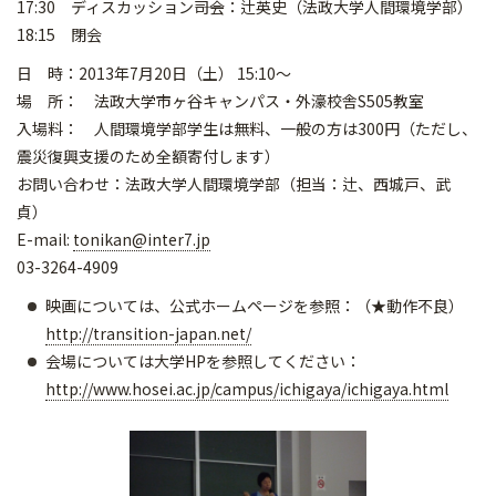
17:30 ディスカッション――司会：辻英史（法政大学人間環境学部）
18:15 閉会
日 時：2013年7月20日（土） 15:10～
場 所： 法政大学市ヶ谷キャンパス・外濠校舎S505教室
入場料： 人間環境学部学生は無料、一般の方は300円（ただし、
震災復興支援のため全額寄付します）
お問い合わせ：法政大学人間環境学部（担当：辻、西城戸、武
貞）
E-mail:
tonikan@inter7.jp
03-3264-4909
映画については、公式ホームページを参照：（★動作不良）
http://transition-japan.net/
会場については大学HPを参照してください：
http://www.hosei.ac.jp/campus/ichigaya/ichigaya.html