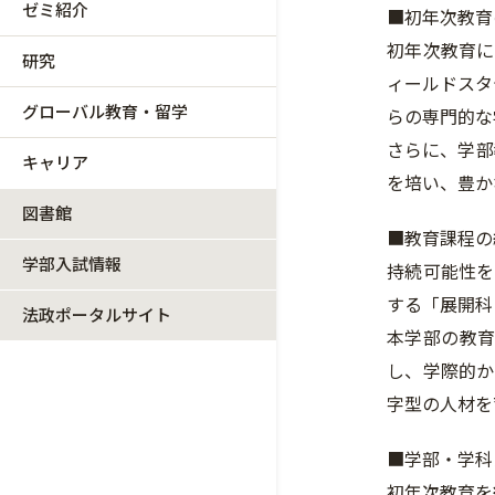
ゼミ紹介
■初年次教育
初年次教育に
研究
ィールドスタ
グローバル教育・留学
らの専門的な
さらに、学部
キャリア
を培い、豊か
図書館
■教育課程の
学部入試情報
持続可能性を
する「展開科
法政ポータルサイト
本学部の教育
し、学際的か
字型の人材を
■学部・学科
初年次教育を