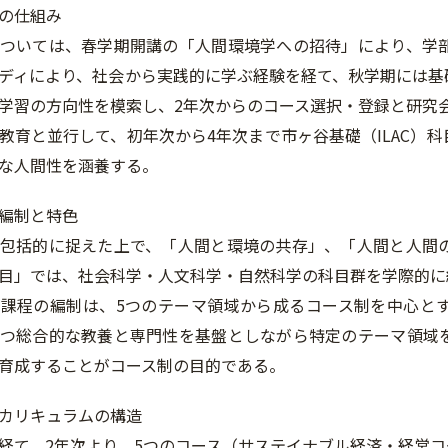
の仕組み
ついては、春学期開講の「人間環境学への招待」により、学
ディにより、社会から実践的に学ぶ経験を経て、秋学期には基
学習の方向性を模索し、2年次からのコース選択・登録と研究
教育と並行して、初年次から4年次まで市ヶ谷基礎（ILAC）
な人間性を涵養する。
編制と特色
包括的に捉えた上で、「人間と環境の共存」、「人間と人間
目」では、社会科学・人文科学・自然科学の科目群を学際的に
課程の編制は、5つのテーマ領域から成るコース制を中心と
つ総合的な教養と専門性を基盤としながら特定のテーマ領域
育成することがコース制の目的である。
カリキュラムの構造
経て、2年次より、5つのコース（サステイナブル経済・経営