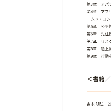
第3章 アパ
第4章 アフ
ームド・コン
第5章 公平
第6章 先住
第7章 リス
第8章 途上
第9章 行動
＜書籍／
吉永 明弘 2