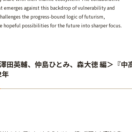
at emerges against this backdrop of vulnerability and
challenges the progress-bound logic of futurism,
 hopeful possibilities for the future into sharper focus.
澤田英輔、仲島ひとみ、森大徳 編＞『中
2年