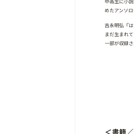
中高生に小説
めたアンソロ
吉永明弘『は
まだ生まれて
一部が収録さ
＜書籍／