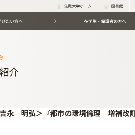
法政大学ホーム
図書館
学びたい方へ
在学生・保護者の方へ
物
紹介
吉永 明弘＞『都市の環境倫理 増補改訂