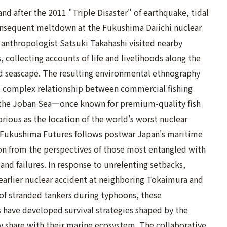
nd after the 2011 "Triple Disaster" of earthquake, tidal
nsequent meltdown at the Fukushima Daiichi nuclear
 anthropologist Satsuki Takahashi visited nearby
collecting accounts of life and livelihoods along the
ed seascape. The resulting environmental ethnography
 complex relationship between commercial fishing
 the Joban Sea—once known for premium-quality fish
rious as the location of the world's worst nuclear
 Fukushima Futures follows postwar Japan's maritime
n from the perspectives of those most entangled with
 and failures. In response to unrelenting setbacks,
 earlier nuclear accident at neighboring Tokaimura and
s of stranded tankers during typhoons, these
have developed survival strategies shaped by the
y share with their marine ecosystem. The collaborative