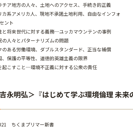
ラチア地方の人々、土地へのアクセス、手続き的正義
リカ系アメリカ人、現地不承諾土地利用、自由なインフォ
セント
性と将来世代に対する義務─ユッカマウンテンの事例
民の人々とパターナリズムの問題
クのある労働環境、ダブルスタンダード、正当な補償
国、保護の平等性、道徳的英雄主義の限界
を起こすこと─環境不正義に対する公衆の責任
吉永明弘＞『はじめて学ぶ環境倫理 ――未
021 ちくまプリマー新書