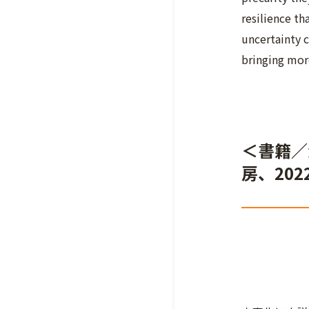
resilience th
uncertainty 
bringing more
＜書籍／
房、202