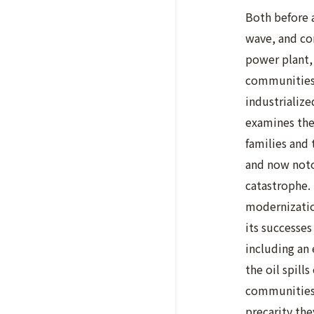
Both before a
wave, and co
power plant,
communities, 
industrializ
examines the
families and
and now noto
catastrophe.
modernizatio
its successes
including an
the oil spill
communities 
precarity the