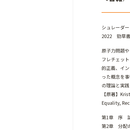
シュレーダ
2022 勁草
原子力問題や
フレチェット
的正義、イン
った概念を事
の理論と実践
【原著】Kristin 
Equality, Re
第1章 序 
第2章 分配