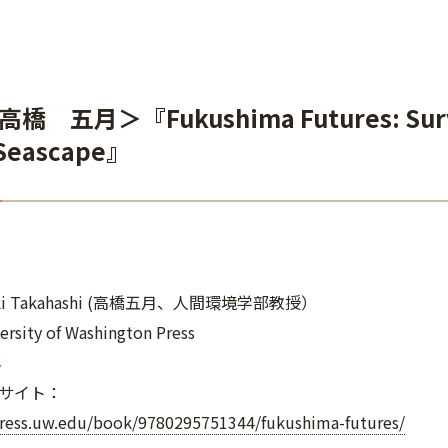
 五月＞『Fukushima Futures: Survival
 Seascape』
ki Takahashi (高橋五月、人間環境学部教授）
ity of Washington Press
年
サイト：
press.uw.edu/book/9780295751344/fukushima-futures/