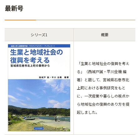
最新号
シリーズ1
概要
「生業と地域社会の復興を考え
る」（西城戸誠・平川全機 編
著）と題して、宮城県石巻市北
上町における事例研究をもと
に、一次産業や暮らしの視点か
ら地域社会の復興のあり方を提
起しました。