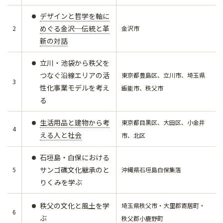
デザインと哲学を軸に
めぐる金沢─伝統と革
2
金沢市
新の対話
立川・池袋から秩父を
つなぐ沿線エリアの活
東京都豊島区、立川市、埼玉県
3
性化事業モデルを考え
飯能市、秩父市
る
生活用品と建物から考
東京都目黒区、大田区、小金井
4
える人と社会
市、北区
石垣島・白保における
サンゴ礁文化継承のと
5
沖縄県石垣島白保集落
りくみを学ぶ
秩父の文化と風土を学
埼玉県秩父市・大里郡寄居町・
6
ぶ
秩父郡小鹿野町