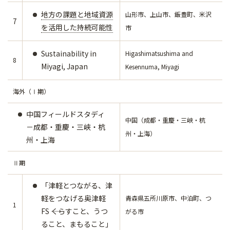
地方の課題と地域資源
山形市、上山市、飯豊町、米沢
7
を活用した持続可能性
市
Sustainability in
Higashimatsushima and
8
Miyagi, Japan
Kesennuma, Miyagi
海外（Ⅰ期）
中国フィールドスタディ
中国（成都・重慶・三峡・杭
－成都・重慶・三峡・杭
州・上海）
州・上海
Ⅱ期
「津軽とつながる、津
軽をつなげる奥津軽
青森県五所川原市、中泊町、つ
1
FS ――くらすこと、うつ
がる市
ること、まもること」