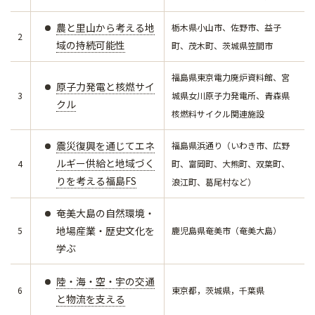
農と里山から考える地
栃木県小山市、佐野市、益子
2
域の持続可能性
町、茂木町、茨城県笠間市
福島県東京電力廃炉資料館、宮
原子力発電と核燃サイ
3
城県女川原子力発電所、青森県
クル
核燃料サイクル関連施設
震災復興を通じてエネ
福島県浜通り（いわき市、広野
ルギー供給と地域づく
4
町、富岡町、大熊町、双葉町、
りを考える福島FS
浪江町、葛尾村など）
奄美大島の自然環境・
地場産業・歴史文化を
5
鹿児島県奄美市（奄美大島）
学ぶ
陸・海・空・宇の交通
6
東京都，茨城県，千葉県
と物流を支える