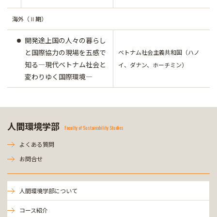
海外（Ⅱ期）
開発途上国の人々の暮らし
と国際協力の現場を五感で
ベトナム社会主義共和国（ハノ
知る―現代ベトナム社会と
イ、ダナン、ホーチミン）
変わりゆく国際環境―
人間環境学部
Faculty of Sustainability Studies
よくある質問
お問合せ
人間環境学部について
コース紹介