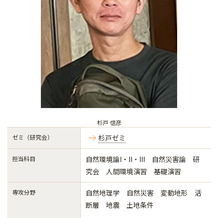
杉戸 信彦
ゼミ（研究会）
杉戸ゼミ
担当科目
自然環境論I・II・III 自然災害論 研
究会 人間環境演習 基礎演習
専攻分野
自然地理学 自然災害 変動地形 活
断層 地震 土地条件