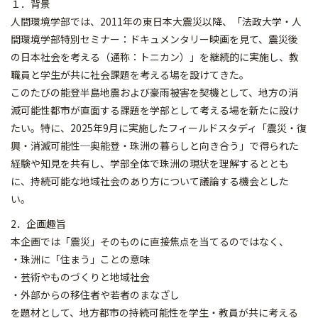
１．背景
人間環境学部では、2011年の東日本大震災以降、「法政大学・人
間環境学部特別セミナー：ドキュメンタリー映画を見て、震災後
の日本社会を考える（通称：トニカン）」を継続的に実施し、教
職員と学生が共に社会課題を考える場を設けてきた。
このたびの能登半島地震および豪雨被害を契機として、地方の消
滅可能性都市が直面する課題を学部として考える場を新たに設け
たい。特に、2025年9月に実施したフィールドスタディ「震災・復
興・消滅可能性─奥能登・珠洲の暮らしと向き合う」で得られた
経験や知見を共有し、学部全体で珠洲の現状を理解するととも
に、持続可能な地域社会のあり方について議論する機会とした
い。
2．企画趣旨
本企画では「震災」そのものに直接焦点を当てるのではなく、
・珠洲に「住まう」ことの意味
・芸術やものづくりと地域社会
・外部からの移住者や若者のまなざし
を題材として、地方都市の持続可能性を学生・教員が共に考える