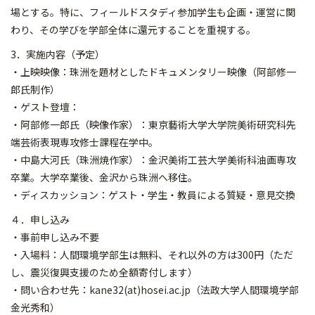
場とする。特に、フィールドスタディ参加学生も企画・運営に関
わり、その学びを学部全体に還元することを重視する。
3．実施内容（予定）
・上映映像：珠洲を題材としたドキュメンタリー映像（阿部修一
郎氏制作）
・ゲスト登壇：
・阿部修一郎氏（映像作家）：東京藝術⼤学⼤学院美術研究科先
端芸術表現専攻修⼠課程在学中。
・中島大河氏（珠洲焼作家）：金沢美術工芸大学美術科油画専攻
卒業。大学卒業後、金沢から珠洲へ移住。
・ディスカッション：ゲスト・学生・教員による質疑・意見交換
４．申し込み
・事前申し込み不要
・入場料：人間環境学部生は無料、それ以外の方は300円（ただ
し、震災復興支援のため全額寄付します）
・問い合わせ先：kane32(at)hosei.ac.jp（法政大学人間環境学部
金光秀和）