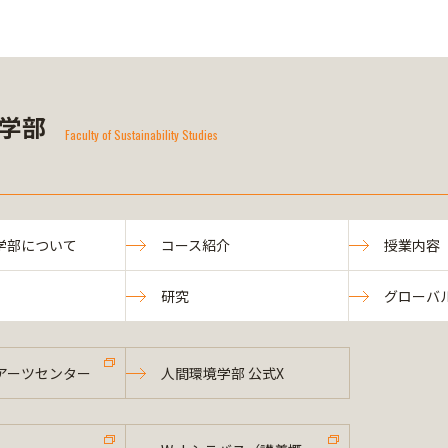
学部
Faculty of Sustainability Studies
学部について
コース紹介
授業内容
研究
グローバ
アーツセンター
人間環境学部 公式X