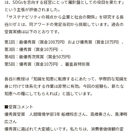
は、SDGsを志向する経営にとって羅針盤としての役目を果たす」
という主張が評価されました。
「サステナビリティの視点から企業と社会の関係」を研究する長
谷川ゼミは、同アワードの発足当初から挑戦しています。過去の
受賞実績は以下のとおりです。
第1回：最優秀賞（賞金100万円）および優秀賞（賞金10万円）、
第3回：優秀賞（賞金10万円）、
第4回：最優秀次席賞（賞金50万円）
第5回：優秀賞（賞金10万円）、審査員特別賞
長谷川教授は「知識を知恵に転換するにあたって、学際的な知識を
身に付けて体系化する作業は非常に有効。今回の経験も、新たな
知恵への糧にしてもらえれば」と話しています。
■受賞コメント
優秀賞受賞 人間環境学部3年 船橋玲志さん、高橋奏さん、黒澤明
広さん
優秀賞に選ばれて大変嬉しいです。私たちは、消費者価値観の変