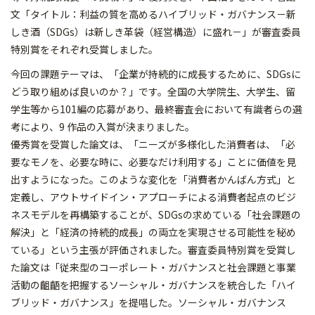
文「タイトル：利益の質を高めるハイブリッド・ガバナンス－新
しき酒（SDGs）は新しき革袋（経営構造）に盛れ－」が審査委員
特別賞をそれぞれ受賞しました。
今回の課題テーマは、「企業が持続的に成長するために、SDGsに
どう取り組めば良いのか？」です。全国の大学院生、大学生、留
学生等から101編の応募があり、最終審査会において有識者らの選
考により、9 作品の入賞が決まりました。
優秀賞を受賞した論文は、「ニーズが多様化した消費者は、「必
要なモノを、必要な時に、必要なだけ利用する」ことに価値を見
出すようになった。このような変化を「消費者かんばん方式」と
定義し、アウトサイドイン・アプローチによる消費者起点のビジ
ネスモデルを再構築することが、SDGsの求めている「社会課題の
解決」と「経済の持続的成長」の両立を実現させる可能性を秘め
ている」という主張が評価されました。審査委員特別賞を受賞し
た論文は「従来型のコーポレート・ガバナンスと社会課題と事業
活動の齟齬を把握するソーシャル・ガバナンスを統合した「ハイ
ブリッド・ガバナンス」を提唱した。ソーシャル・ガバナンス