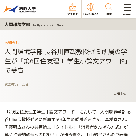
アクセス
LANGUAGE
検索
MENU
人間環境学部
Faculty of Sustainability Studies
お知らせ
人間環境学部 長谷川直哉教授ゼミ所属の学
生が「第6回住友理工 学生小論文アワード」
で受賞
2020年09月11日
お知らせ
「第6回住友理工学生小論文アワード」において、人間環境学部 長
谷川直哉教授ゼミに所属する3年生の船橋玲志さん、高橋奏さん、
黒澤明広さんの共著論文「タイトル：『消費者かんばん方式』が
導く持続的成長への挑戦！」が優秀賞を、中山結子さんの単著論