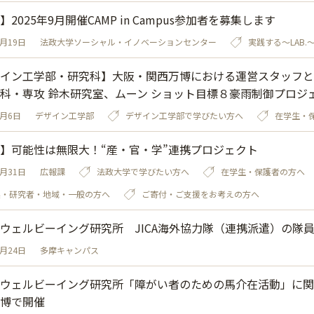
】2025年9月開催CAMP in Campus参加者を募集します
9月19日
法政大学ソーシャル・イノベーションセンター
実践する～LAB.
イン工学部・研究科】大阪・関西万博における運営スタッフと
科・専攻 鈴木研究室、ムーン ショット目標８豪雨制御プロジ
8月6日
デザイン工学部
デザイン工学部で学びたい方へ
在学生・
】可能性は無限大！“産・官・学”連携プロジェクト
7月31日
広報課
法政大学で学びたい方へ
在学生・保護者の方へ
業・研究者・地域・一般の方へ
ご寄付・ご支援をお考えの方へ
ウェルビーイング研究所 JICA海外協力隊（連携派遣）の隊
7月24日
多摩キャンパス
ウェルビーイング研究所「障がい者のための馬介在活動」に関
博で開催