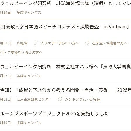
ウェルビーイング研究所 JICA海外協力隊（短期）としてマ
3月24日
多摩キャンパス
1回法政大学日本語スピーチコンテスト決勝審査 in Vietnam」
）
3月10日
広報課
法政大学で学びたい方へ
在学生・保護者の方へ
寄付・ご支援をお考えの方へ
ウェルビーイング研究所 株式会社オハラ様へ『法政大学馬糞
2月17日
多摩キャンパス
告知】「成城と下北沢から考える開発・自治・表象」（2026年3
2月12日
江戸東京研究センター
シンポジウム・研究会
ルーシブスポーツプロジェクト2025を実施しました
1月30日
多摩キャンパス