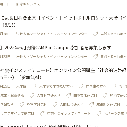
7月11日
多摩キャンパス
による日程変更※【イベント】ペットボトルロケット大会（ペ
（6/13）
5月28日
法政大学ソーシャル・イノベーションセンター
実践する～LAB.
】2025年6月開催CAMP in Campus参加者を募集します
5月23日
法政大学ソーシャル・イノベーションセンター
実践する～LAB.
社会インスティテュート】オンライン公開講座「社会的連帯経
26日～）（参加無料）
4月15日
大学院
大学院で学びたい方へ
在学生の方へ
修了
究成果・受賞情報
人文科学研究科
国際文化研究科
経済学研究
会学研究科
経営学研究科
人間社会研究科
政策創造研究科
ャリアデザイン学研究科
連帯社会インスティテュート
スポーツ健康