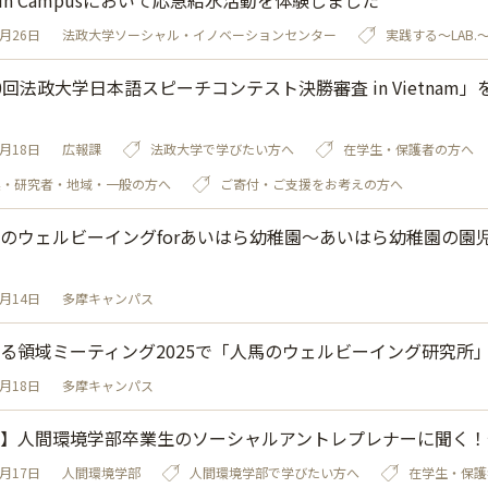
P in Campusにおいて応急給水活動を体験しました
3月26日
法政大学ソーシャル・イノベーションセンター
実践する～LAB.
0回法政大学日本語スピーチコンテスト決勝審査 in Vietnam」を
3月18日
広報課
法政大学で学びたい方へ
在学生・保護者の方へ
業・研究者・地域・一般の方へ
ご寄付・ご支援をお考えの方へ
のウェルビーイングforあいはら幼稚園～あいはら幼稚園の園
3月14日
多摩キャンパス
る領域ミーティング2025で「人馬のウェルビーイング研究所
2月18日
多摩キャンパス
】人間環境学部卒業生のソーシャルアントレプレナーに聞く！
2月17日
人間環境学部
人間環境学部で学びたい方へ
在学生・保護