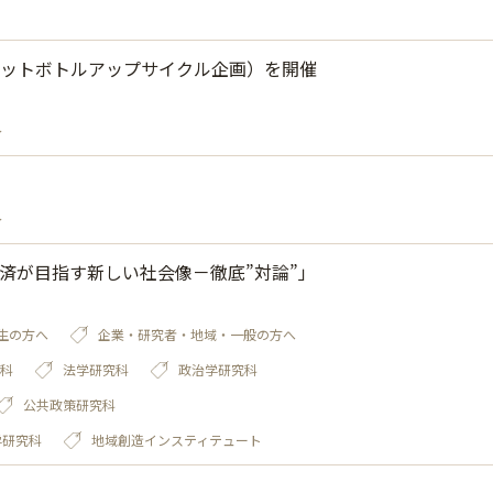
ットボトルアップサイクル企画）を開催
～
～
済が目指す新しい社会像－徹底”対論”」
生の方へ
企業・研究者・地域・一般の方へ
科
法学研究科
政治学研究科
公共政策研究科
学研究科
地域創造インスティテュート