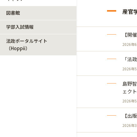
産官
図書館
学部入試情報
【開催
法政ポータルサイト
2026年
（Hoppii）
「法政
2026年
島野智
ェクト
2026年
【出版
2026年