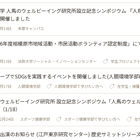
学 人馬のウェルビーイング研究所設立記念シンポジウム 『
開催しました
2月14日
多摩キャンパス
6年度相模原市地域活動・市民活動ボランティア認定制度」にて
2月13日
法政大学ソーシャル・イノベーションセンター
学生プロジェク
ープでSDGsを実践するイベントを開催しました(人間環境学部R
1月17日
人間環境学部
人間環境学部で学びたい方へ
在学生・保護
ウェルビーイング研究所 設立記念シンポジウム「人馬のウェ
（1/18）
12月24日
スポーツ健康学部
スポーツ健康学部で学びたい方へ
在
出演のお知らせ (江戸東京研究センター) 歴史サミットシリーズ