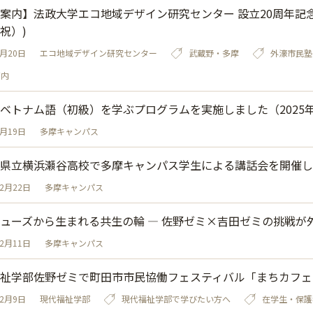
案内】法政大学エコ地域デザイン研究センター 設立20周年記念フォ
祝）)
1月20日
エコ地域デザイン研究センター
武蔵野・多摩
外濠市民塾
戸内
ベトナム語（初級）を学ぶプログラムを実施しました（2025
1月19日
多摩キャンパス
県立横浜瀬谷高校で多摩キャンパス学生による講話会を開催しま
12月22日
多摩キャンパス
ューズから生まれる共生の輪 ― 佐野ゼミ×吉田ゼミの挑戦が
12月11日
多摩キャンパス
祉学部佐野ゼミで町田市市民協働フェスティバル「まちカフェ
12月9日
現代福祉学部
現代福祉学部で学びたい方へ
在学生・保護