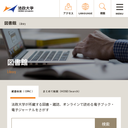
アクセス
LANGUAGE
検索
MENU
図書館
Library
図書館
Library
蔵書検索（ OPAC ）
まとめて検索（HOSEI Search）
法政大学が所蔵する図書・雑誌、オンラインで読める電子ブック・
電子ジャーナルをさがす