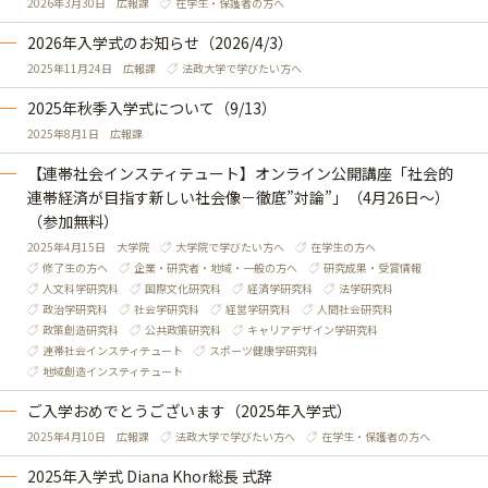
2026年3月30日
広報課
在学生・保護者の方へ
2026年入学式のお知らせ（2026/4/3）
2025年11月24日
広報課
法政大学で学びたい方へ
2025年秋季入学式について（9/13）
2025年8月1日
広報課
【連帯社会インスティテュート】オンライン公開講座「社会的
連帯経済が目指す新しい社会像－徹底”対論”」（4月26日～）
（参加無料）
2025年4月15日
大学院
大学院で学びたい方へ
在学生の方へ
修了生の方へ
企業・研究者・地域・一般の方へ
研究成果・受賞情報
人文科学研究科
国際文化研究科
経済学研究科
法学研究科
政治学研究科
社会学研究科
経営学研究科
人間社会研究科
政策創造研究科
公共政策研究科
キャリアデザイン学研究科
連帯社会インスティテュート
スポーツ健康学研究科
地域創造インスティテュート
ご入学おめでとうございます（2025年入学式）
2025年4月10日
広報課
法政大学で学びたい方へ
在学生・保護者の方へ
2025年入学式 Diana Khor総長 式辞