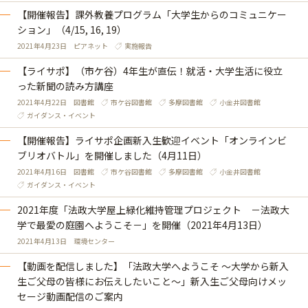
【開催報告】課外教養プログラム「大学生からのコミュニケー
ション」（4/15, 16, 19）
2021年4月23日
ピアネット
実施報告
【ライサポ】（市ケ谷）4年生が直伝！就活・大学生活に役立
った新聞の読み方講座
2021年4月22日
図書館
市ケ谷図書館
多摩図書館
小金井図書館
ガイダンス・イベント
【開催報告】ライサポ企画新入生歓迎イベント「オンラインビ
ブリオバトル」を開催しました（4月11日）
2021年4月16日
図書館
市ケ谷図書館
多摩図書館
小金井図書館
ガイダンス・イベント
2021年度「法政大学屋上緑化維持管理プロジェクト －法政大
学で最愛の庭園へようこそ－」を開催（2021年4月13日）
2021年4月13日
環境センター
【動画を配信しました】「法政大学へようこそ ～大学から新入
生ご父母の皆様にお伝えしたいこと～」新入生ご父母向けメッ
セージ動画配信のご案内