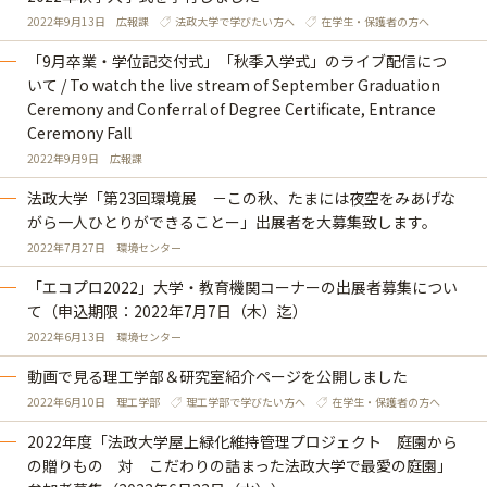
2022年9月13日
広報課
法政大学で学びたい方へ
在学生・保護者の方へ
「9月卒業・学位記交付式」「秋季入学式」のライブ配信につ
いて / To watch the live stream of September Graduation
Ceremony and Conferral of Degree Certificate, Entrance
Ceremony Fall
2022年9月9日
広報課
法政大学「第23回環境展 －この秋、たまには夜空をみあげな
がら一人ひとりができることー」出展者を大募集致します。
2022年7月27日
環境センター
「エコプロ2022」大学・教育機関コーナーの出展者募集につい
て（申込期限：2022年7月7日（木）迄）
2022年6月13日
環境センター
動画で見る理工学部＆研究室紹介ページを公開しました
2022年6月10日
理工学部
理工学部で学びたい方へ
在学生・保護者の方へ
2022年度「法政大学屋上緑化維持管理プロジェクト 庭園から
の贈りもの 対 こだわりの詰まった法政大学で最愛の庭園」