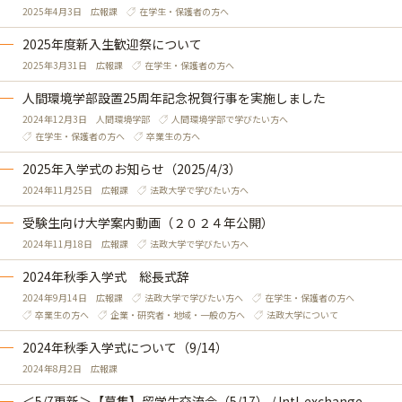
2025年4月3日
広報課
在学生・保護者の方へ
2025年度新入生歓迎祭について
2025年3月31日
広報課
在学生・保護者の方へ
人間環境学部設置25周年記念祝賀行事を実施しました
2024年12月3日
人間環境学部
人間環境学部で学びたい方へ
在学生・保護者の方へ
卒業生の方へ
2025年入学式のお知らせ（2025/4/3）
2024年11月25日
広報課
法政大学で学びたい方へ
受験生向け大学案内動画（２０２４年公開）
2024年11月18日
広報課
法政大学で学びたい方へ
2024年秋季入学式 総長式辞
2024年9月14日
広報課
法政大学で学びたい方へ
在学生・保護者の方へ
卒業生の方へ
企業・研究者・地域・一般の方へ
法政大学について
2024年秋季入学式について（9/14）
2024年8月2日
広報課
＜5/7更新＞【募集】留学生交流会（5/17） / Intl. exchange