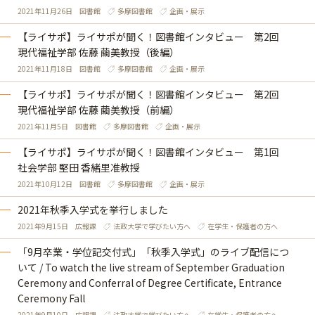
2021年11月26日
図書館
多摩図書館
企画・展示
【ライサポ】ライサポが聞く！図書館インタビュー 第2回
現代福祉学部 佐藤 繭美教授（後編）
2021年11月18日
図書館
多摩図書館
企画・展示
【ライサポ】ライサポが聞く！図書館インタビュー 第2回
現代福祉学部 佐藤 繭美教授（前編）
2021年11月5日
図書館
多摩図書館
企画・展示
【ライサポ】ライサポが聞く！図書館インタビュー 第1回
社会学部 堅田 香緒里准教授
2021年10月12日
図書館
多摩図書館
企画・展示
2021年秋季入学式を挙行しました
2021年9月15日
広報課
法政大学で学びたい方へ
在学生・保護者の方へ
「9月卒業・学位記交付式」「秋季入学式」のライブ配信につ
いて / To watch the live stream of September Graduation
Ceremony and Conferral of Degree Certificate, Entrance
Ceremony Fall
2021年9月10日
広報課
法政大学で学びたい方へ
在学生・保護者の方へ