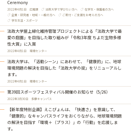
Ceremony
2022年4月1日
広報課
法政大学で学びたい方へ
在学生・保護者の方へ
企業・研究者・地域・一般の方へ
ご寄付・ご支援をお考えの方へ
学生生活・スポーツ
法政大学屋上緑化維持管理プロジェクトによる「法政大学で最
愛の庭園」を目指した取り組みが「令和3年度 ちよだ生物多様
性大賞」に入賞
2022年4月1日
環境センター
法政大学は、「活動シーン」にあわせて、「健康的」に、地球
環境問題の解決を目指した「法政大学の掟」をリニューアルし
ます。
2022年4月1日
環境センター
第39回スポーツフェスティバル開催のお知らせ（5/26）
2022年3月30日
多摩キャンパス
【新年度特別企画】えこぴょんは、「快適さ」を意識して、
「健康的」なキャンパスライフをおくりながら、地球環境問題
の解決を目指す「環境＋（プラス）」の「行動」を応援しま
す。