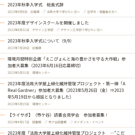
2023年秋季入学式 総長式辞
2023年9月9日
広報課
法政大学で学びたい方へ
在学生・保護者の方へ
2023年度デザインスクールを開催しました
2023年8月31日
デザイン工学部
デザイン工学部で学びたい方へ
2023年秋季入学式について（9/9）
2023年7月28日
広報課
環境月間特別企画「えこぴょんと海の豊かさを守る大作戦」参
加者大募集（2023年6月16日応募締切）
2023年5月31日
環境センター
2023年度法政大学屋上緑化維持管理プロジェクト・第一弾「A
Real Gardner」参加者大募集（2023年5月26日（金）⇒2023
年5月19日から順延となりました）
2023年5月19日
環境センター
【ライサポ】（市ケ谷）読書会見学会 参加者募集！
2023年4月17日
図書館
市ケ谷図書館
ガイダンス・イベント
2023年度「法政大学屋上緑化維持管理プロジェクト ―”こだ