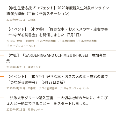
【学生生活応援プロジェクト】2020年度新入生対象オンライン
講演会開催（主催：学習ステーション）
2020年9月10日
広報課
【イベント】（市ケ谷）「好きな本・おススメの本・座右の書
でつながる読書会」を開催しました（7月1日）
2020年7月9日
図書館
市ケ谷図書館
多摩図書館
小金井図書館
ガイダンス・イベント
【中止】「GARDENING AND UCHIMIZU IN HOSEI」参加者募
集
2020年6月29日
環境センター
【イベント】（市ケ谷）好きな本・おススメの本・座右の書で
「つながる読書会」（6月27日更新）
2020年6月24日
図書館
市ケ谷図書館
ガイダンス・イベント
「法政大学グリーン購入宣言 －大切な地球のために、えこぴ
ょんと一緒にできること－」をスタートしました。
2020年6月18日
環境センター