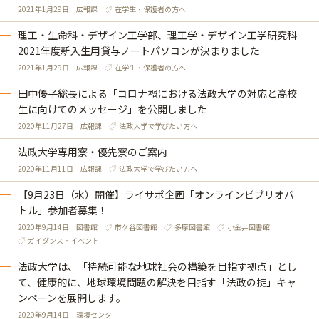
2021年1月29日
広報課
在学生・保護者の方へ
理工・生命科・デザイン工学部、理工学・デザイン工学研究科
2021年度新入生用貸与ノートパソコンが決まりました
2021年1月29日
広報課
在学生・保護者の方へ
田中優子総長による「コロナ禍における法政大学の対応と高校
生に向けてのメッセージ」を公開しました
2020年11月27日
広報課
法政大学で学びたい方へ
法政大学専用寮・優先寮のご案内
2020年11月11日
広報課
法政大学で学びたい方へ
【9月23日（水）開催】ライサポ企画「オンラインビブリオバ
トル」参加者募集！
2020年9月14日
図書館
市ケ谷図書館
多摩図書館
小金井図書館
ガイダンス・イベント
法政大学は、「持続可能な地球社会の構築を目指す拠点」とし
て、健康的に、地球環境問題の解決を目指す「法政の掟」キャ
ンペーンを展開します。
2020年9月14日
環境センター