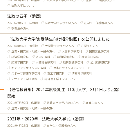
法政大学について
法政の四季（動画）
2021年9月7日
広報課
法政大学で学びたい方へ
在学生・保護者の方へ
卒業生の方へ
「法政大学大学院 受験生向け紹介動画」を公開しました
2021年8月6日
大学院
大学院で学びたい方へ
在学生の方へ
企業・研究者・地域・一般の方へ
人文科学研究科
国際文化研究科
経済学研究科
法学研究科
政治学研究科
社会学研究科
経営学研究科
人間社会研究科
政策創造研究科
公共政策研究科
キャリアデザイン学研究科
連帯社会インスティテュート
スポーツ健康学研究科
理工学研究科
情報科学研究科
デザイン工学研究科
総合理工学インスティテュート
【通信教育部】2021年度後期生（10月入学）8月1日より出願
開始
2021年7月30日
広報課
法政大学で学びたい方へ
卒業生の方へ
企業・研究者・地域・一般の方へ
2021年・2020年 法政大学入学式（動画）
2021年4月28日
広報課
在学生・保護者の方へ