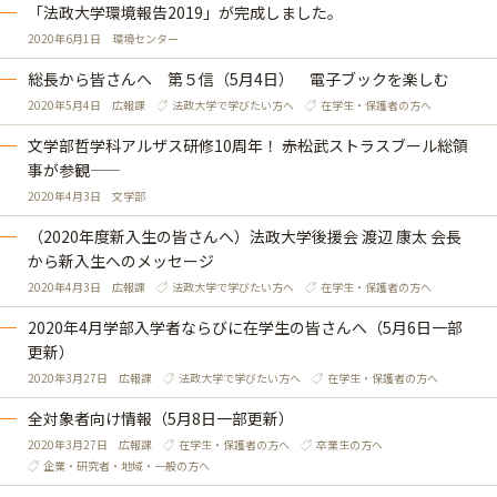
「法政大学環境報告2019」が完成しました。
2020年6月1日
環境センター
総長から皆さんへ 第５信（5月4日） 電子ブックを楽しむ
2020年5月4日
広報課
法政大学で学びたい方へ
在学生・保護者の方へ
文学部哲学科アルザス研修10周年！ ――赤松武ストラスブール総領
事が参観――
2020年4月3日
文学部
（2020年度新入生の皆さんへ）法政大学後援会 渡辺 康太 会長
から新入生へのメッセージ
2020年4月3日
広報課
法政大学で学びたい方へ
在学生・保護者の方へ
2020年4月学部入学者ならびに在学生の皆さんへ（5月6日一部
更新）
2020年3月27日
広報課
法政大学で学びたい方へ
在学生・保護者の方へ
全対象者向け情報（5月8日一部更新）
2020年3月27日
広報課
在学生・保護者の方へ
卒業生の方へ
企業・研究者・地域・一般の方へ