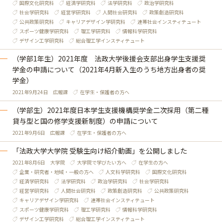
国際文化研究科
経済学研究科
法学研究科
政治学研究科
社会学研究科
経営学研究科
人間社会研究科
政策創造研究科
公共政策研究科
キャリアデザイン学研究科
連帯社会インスティテュート
スポーツ健康学研究科
理工学研究科
情報科学研究科
デザイン工学研究科
総合理工学インスティテュート
（学部1年生）2021年度 法政大学後援会支部出身学生支援奨
学金の申請について（2021年4月新入生のうち地方出身者の奨
学金）
2021年9月24日
広報課
在学生・保護者の方へ
（学部生）2021年度日本学生支援機構奨学金二次採用（第二種
貸与型と国の修学支援新制度）の申請について
2021年9月6日
広報課
在学生・保護者の方へ
「法政大学大学院 受験生向け紹介動画」を公開しました
2021年8月6日
大学院
大学院で学びたい方へ
在学生の方へ
企業・研究者・地域・一般の方へ
人文科学研究科
国際文化研究科
経済学研究科
法学研究科
政治学研究科
社会学研究科
経営学研究科
人間社会研究科
政策創造研究科
公共政策研究科
キャリアデザイン学研究科
連帯社会インスティテュート
スポーツ健康学研究科
理工学研究科
情報科学研究科
デザイン工学研究科
総合理工学インスティテュート