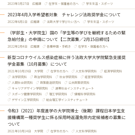
2023年3月27日
広報課
在学生・保護者の方へ
学生生活・スポーツ
2023年4月入学希望者対象 チャレンジ法政奨学金について
2022年6月1日
広報課
法政大学で学びたい方へ
学生生活・スポーツ
（学部生・大学院生）国の「学生等の学びを継続するための緊
急給付金」の申請について【二次募集／2月15日締切】
2022年2月4日
広報課
各種申請・手続き
在学生・保護者の方へ
新型コロナウイルス感染症禍に伴う法政大学大学院緊急支援奨
学金募集（10月募集）について
2021年10月19日
大学院
在学生の方へ
人文科学研究科
経済学研究科
法学研究科
政治学研究科
社会学研究科
経営学研究科
人間社会研究科
政策創造研究科
公共政策研究科
キャリアデザイン学研究科
連帯社会インスティテュート
スポーツ健康学研究科
理工学研究科
情報科学研究科
デザイン工学研究科
総合理工学インスティテュート
令和3（2021）年度進学の大学院博士（後期）課程日本学生支
援機構第一種奨学生に係る採用時返還免除内定候補者の募集に
ついて
2021年10月14日
大学院
在学生の方へ
人文科学研究科