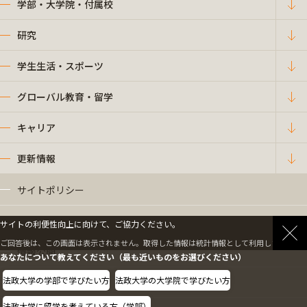
学部・大学院・付属校
研究
学生生活・スポーツ
グローバル教育・留学
キャリア
更新情報
サイトポリシー
プライバシーポリシー
サイトの利便性向上に向けて、ご協力ください。
ご回答後は、この画面は表示されません。取得した情報は統計情報として利用します。
情報公開
あなたについて教えてください（最も近いものをお選びください）
法政大学の学部で学びたい方
法政大学の大学院で学びたい方
採用情報
法政大学に留学を考えている方（学部）