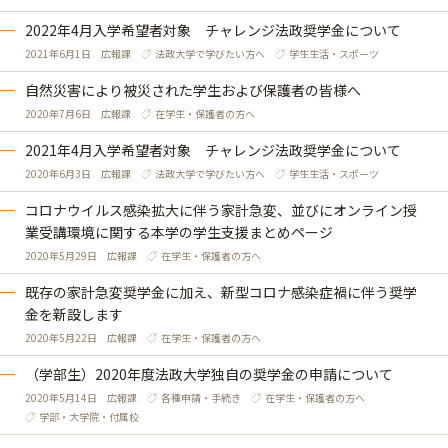
2022年4月入学希望者対象 チャレンジ法政奨学金について
2021年6月1日
広報課
法政大学で学びたい方へ
学生生活・スポーツ
自然災害により被災された学生および保護者の皆様へ
2020年7月6日
広報課
在学生・保護者の方へ
2021年4月入学希望者対象 チャレンジ法政奨学金について
2020年6月3日
広報課
法政大学で学びたい方へ
学生生活・スポーツ
コロナウイルス感染拡大に伴う家計急変、並びにオンライン授
業受講環境に関する本学の学生支援まとめページ
2020年5月29日
広報課
在学生・保護者の方へ
既存の家計急変奨学金に加え、新型コロナ感染症禍に伴う奨学
金を新設します
2020年5月22日
広報課
在学生・保護者の方へ
（学部生）2020年度法政大学独自の奨学金の申請について
2020年5月14日
広報課
各種申請・手続き
在学生・保護者の方へ
学部・大学院・付属校