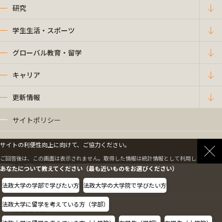
研究
学生生活・スポーツ
グローバル教育・留学
キャリア
更新情報
サイトポリシー
プライバシーポリシー
サイトの利便性向上に向けて、ご協力ください。
ご回答後は、この画面は表示されません。取得した情報は統計情報として利用します。
情報公開
あなたについて教えてください（最も近いものをお選びください）
法政大学の学部で学びたい方
法政大学の大学院で学びたい方
採用情報
法政大学に留学を考えている方（学部）
教職員の方へ