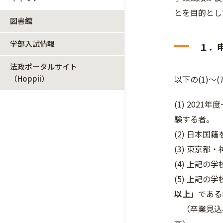
とを目的とし
図書館
学部入試情報
１．
法政ポータルサイト
（Hoppii）
以下の(1)
(1) 20
験する者。
(2) 日本
(3) 東京
(4) 上記の
(5) 上記
以上
」である
（卒業見込み