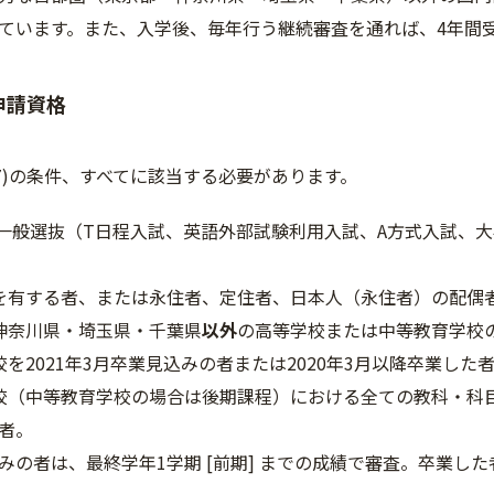
ています。また、入学後、毎年行う継続審査を通れば、4年間
申請資格
～(7)の条件、すべてに該当する必要があります。
21年度一般選抜（T日程入試、英語外部試験利用入試、A方式入試、
国籍を有する者、または永住者、定住者、日本人（永住者）の配偶
都・神奈川県・埼玉県・千葉県
以外
の高等学校または中等教育学校
学校を2021年3月卒業見込みの者または2020年3月以降卒業した
の学校（中等教育学校の場合は後期課程）における全ての教科・
者。
の者は、最終学年1学期 [前期] までの成績で審査。卒業した者