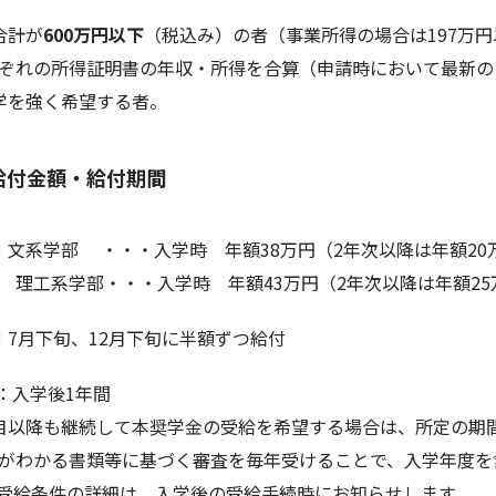
収合計が
600万円以下
（税込み）の者（事業所得の場合は197万
ぞれの所得証明書の年収・所得を合算（申請時において最新の
入学を強く希望する者。
給付金額・給付期間
金額：文系学部 ・・・入学時 年額38万円（2年次以降は年額20
・・・入学時 年額43万円（2年次以降は年額25
 ：7月下旬、12月下旬に半額ずつ給付
間 ：入学後1年間
目以降も継続して本奨学金の受給を希望する場合は、所定の期
がわかる書類等に基づく審査を毎年受けることで、入学年度を
受給条件の詳細は、入学後の受給手続時にお知らせします。