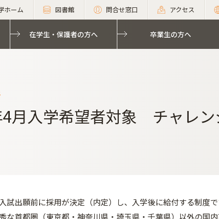
学ホーム
図書館
問合せ窓口
アクセス
在学生・保護者の方へ
卒業生の方へ
s
1年4月入学希望者対象 チャレ
入試出願前に採用が決定（内定）し、入学後に給付する制度です
秀な首都圏（東京都・神奈川県・埼玉県・千葉県）以外の国内