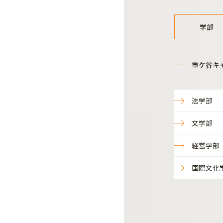
学部
市ケ谷キ
法学部
文学部
経営学部
国際文化