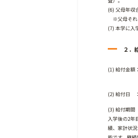
査）。
(6) 父母年
※父母それ
(7) 本学に
２．
(1) 給付
理工系学部
(2) 給付日
(3) 給付期
入学後の2年
績、家計状況
能です。継続