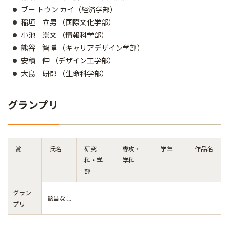
ブー トウン カイ（経済学部）
稲垣 立男 （国際文化学部）
小池 崇文 （情報科学部）
熊谷 智博 （キャリアデザイン学部）
安積 伸 （デザイン工学部）
大島 研郎 （生命科学部）
グランプリ
賞
氏名
研究
専攻・
学年
作品名
科・学
学科
部
グラン
該当なし
プリ