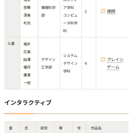
悠暉
情報科学
ア学科
夜顔
2
深美
部
コンピュ
利光
ータ科学
科
入選
堀井
広美
システム
ブレイン
田澤
デザイン
デザイン
4
ゲーム
優月
工学部
学科
廣瀬
一紀
インタラクティブ
賞
氏
研究
専
学
作品名