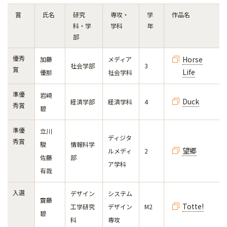
賞
氏名
研究
専攻・
学
作品名
科・学
学科
年
部
優秀
Horse
加藤
メディア
社会学部
3
賞
Life
優那
社会学科
準優
岩﨑
Duck
経済学部
経済学科
4
秀賞
碧
準優
立川
ディジタ
秀賞
駿
情報科学
望郷
ルメディ
2
佐藤
部
ア学科
有哉
入選
デザイン
システム
齋藤
Totte!
工学研究
デザイン
M2
碧
科
専攻