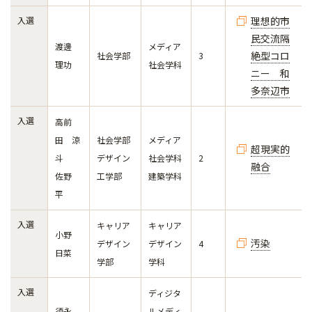
入選
理想的市
民交流隔
渡邊
メディア
絶型コロ
社会学部
3
理功
社会学科
ニー 和
多奈辺市
入選
高前
田 涼
社会学部
メディア
超現実的
斗
デザイン
社会学科
2
融合
佐野
工学部
建築学科
平
入選
キャリア
キャリア
小野
汚染
デザイン
デザイン
4
日菜
学部
学科
入選
ディジタ
須永
ルメディ