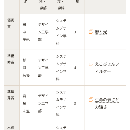
名
科・
攻・
年
学部
学科
優秀
システ
田
デザイ
賞
ムデザ
影と光
中
ン工学
3
イン学
美帆
部
科
準優
システ
杉
デザイ
秀賞
えこぴょんフ
ムデザ
浦
ン工学
4
ィルター
イン学
茉優
部
科
準優
システ
齋
デザイ
秀賞
生命の儚さと
ムデザ
藤
ン工学
3
力強さ
イン学
未空
部
科
入選
システ