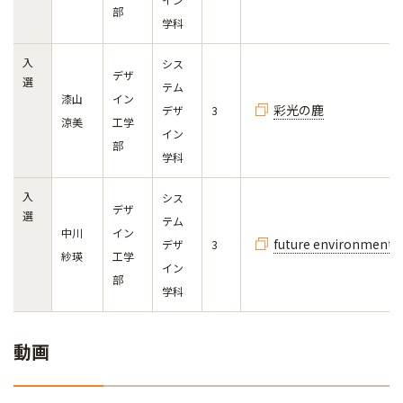
部
学科
入
シス
デザ
選
テム
漆山
イン
彩光の鹿
デザ
3
涼美
工学
イン
部
学科
入
シス
デザ
選
テム
中川
イン
future environment
デザ
3
紗瑛
工学
イン
部
学科
動画