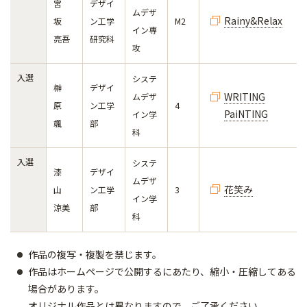
宮
デザイ
ムデザ
Rainy&Relax
坂
ン工学
M2
イン専
亮吾
研究科
攻
入選
システ
榊
デザイ
WRITING
ムデザ
原
ン工学
4
PaiNTING
イン学
颯
部
科
入選
システ
漆
デザイ
ムデザ
花笑み
山
ン工学
3
イン学
涼美
部
科
作品の複写・複製を禁じます。
作品はホームページで公開するにあたり、縮小・圧縮してある
場合があります。
オリジナル作品とは異なりますので、ご了承ください。