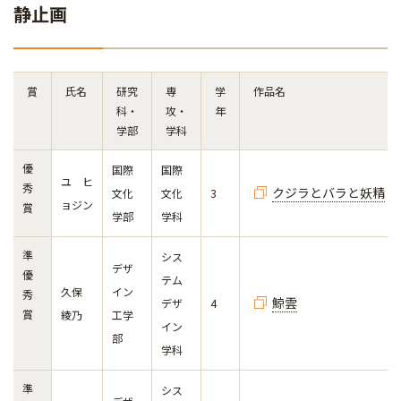
静止画
賞
氏名
研究
専
学
作品名
科・
攻・
年
学部
学科
優
国際
国際
ユ ヒ
秀
クジラとバラと妖精
文化
文化
3
ョジン
賞
学部
学科
準
シス
デザ
優
テム
久保
イン
秀
鯨雲
デザ
4
賞
綾乃
工学
イン
部
学科
準
シス