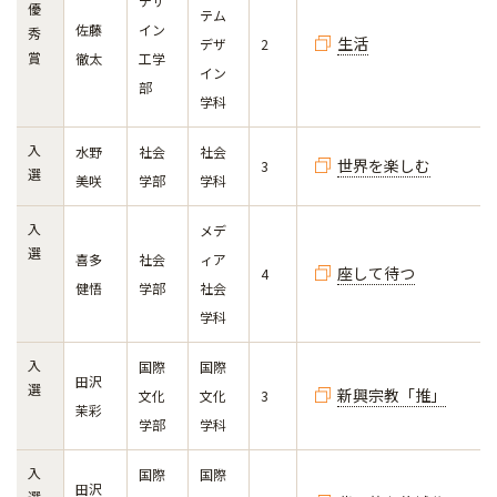
デザ
優
テム
佐藤
イン
秀
生活
デザ
2
賞
徹太
工学
イン
部
学科
入
水野
社会
社会
世界を楽しむ
3
選
美咲
学部
学科
入
メデ
選
喜多
社会
ィア
座して待つ
4
健悟
学部
社会
学科
入
国際
国際
田沢
選
新興宗教「推」
文化
文化
3
茉彩
学部
学科
入
国際
国際
田沢
選