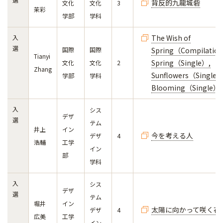
背反的九龍城砦
文化
文化
3
茉彩
学部
学科
入
The Wish of
選
国際
国際
Spring（Compilatio
Tianyi
Spring（Single）,
文化
文化
2
Zhang
Sunflowers（Single）
学部
学科
Blooming（Single）
入
シス
デザ
選
テム
井上
イン
今を考える人
デザ
4
浩輔
工学
イン
部
学科
入
シス
デザ
選
テム
堀井
イン
太陽に向かって咲く花
デザ
4
広美
工学
イン