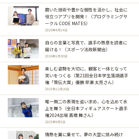
磨いた技術や豊かな個性を活かし、社会に
役立つアプリを開発！（プログラミングサ
ークル CODE MATES）
2026年4月14日
自らの言葉と写真で、選手の熱意を読者に
届ける！（スポーツ法政新聞会）
2026年1月30日
楽しむ姿勢を大切に、観客と一体となって
笑いをつくる（第21回全日本学生落語選手
権「策伝大賞」優勝 早瀬 太亮さん）
2025年11月18日
唯一無二の表現を追い求め、心を込めて氷
上を舞う（全日本フィギュアスケート選手
権2024出場 髙橋 舞さん）
2025年9月5日
情熱を翼に乗せて、夢の大空に挑み続け