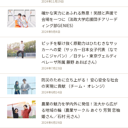
2024年11月19日
確かな実力にあふれる熱意！笑顔と声援で
会場を一つに（法政大学応援団チアリーデ
ィング部GENIES）
2024年9月4日
ピッチを駆け抜く原動力はひたむきなサッ
カーへの愛（サッカー日本女子代表（なで
しこジャパン）／日テレ・東京ヴェルディ
ベレーザ所属 藤野 あおばさん）
2024年7月23日
防災のために立ち上がる！ 安心安全な社会
の実現に貢献 （チーム・ オレンジ）
2024年6月14日
農業の魅力を学内外に発信！法大から広が
る地域の輪（農業サークル あぐり 芳賀 恋柚
姫さん／石村 元さん）
2024年4月19日