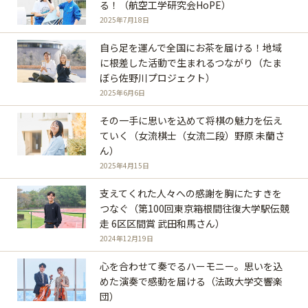
る！（航空工学研究会HoPE）
2025年7月18日
自ら足を運んで全国にお茶を届ける！地域
に根差した活動で生まれるつながり（たま
ぼら佐野川プロジェクト）
2025年6月6日
その一手に思いを込めて将棋の魅力を伝え
ていく（女流棋士（女流二段）野原 未蘭さ
ん）
2025年4月15日
支えてくれた人々への感謝を胸にたすきを
つなぐ（第100回東京箱根間往復大学駅伝競
走 6区区間賞 武田和馬さん）
2024年12月19日
心を合わせて奏でるハーモニー。思いを込
めた演奏で感動を届ける（法政大学交響楽
団）