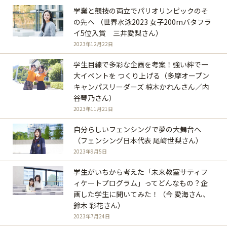
学業と競技の両立でパリオリンピックのそ
の先へ （世界水泳2023 女子200mバタフラ
イ5位入賞 三井愛梨さん）
2023年12月22日
学生目線で多彩な企画を考案！強い絆で一
大イベントを つくり上げる（多摩オープン
キャンパスリーダーズ 椋木かれんさん／内
谷琴乃さん）
2023年11月21日
自分らしいフェンシングで夢の大舞台へ
（フェンシング日本代表 尾﨑世梨さん）
2023年9月5日
学生がいちから考えた「未来教室サティフ
ィケートプログラム」ってどんなもの？企
画した学生に聞いてみた！（今 愛海さん、
鈴木 彩花さん）
2023年7月24日