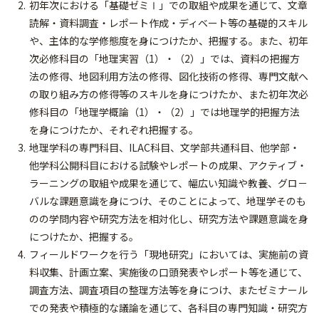
初年次における「基礎ゼミⅠ」での取組や成果を通じて、文章
読解・資料調査・レポート作成・ディベート等の基礎的スキル
や、主体的な学修態度を身につけたか、把握する。また、初年
次必修科目の「地理実習（1）・（2）」では、資料の把握方
法の修得、地図利用方法の修得、図化技術の修得、専門文献へ
の取り組み方の修得等のスキルを身につけたか、また初年次必
修科目の「地理学概論（1）・（2）」では地理学的把握方法
を身につけたか、それぞれ把握する。
地理学科の専門科目、ILAC科目、文学部共通科目、他学部・
他学科公開科目における試験やレポートの成果、アクティブ・
ラーニングの取組や成果を通じて、幅広い知識や教養、グロ－
バルな課題意識を身につけ、そのことによって、地理学そのも
のの学問内容や研究方法を相対化し、研究方法や課題意識を身
につけたか、把握する。
フィールドワークを行う「現地研究」においては、実施前の資
料収集、計画立案、実施後の口頭発表やレポート等を通じて、
調査方法、調査項目の整理方法等を身につけ、またゼミナール
での発表や積極的な議論を通じて、各科目の専門知識・研究方