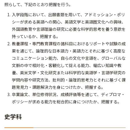
照らして、下記のとおり把握を行う。
入学段階において、出願書類を用いて、アドミッション・ポリ
シーが求める英語への関心、英語文学と英語圏文化への興味、
外国語教育や言語理論の研究に必要な科学的思考を養う意欲を
持っているか、把握する。
教養課程・専門教育課程の諸科目におけるリポートや試験の成
果を通じて、論理的な日本語力・英語力とそれに基づく高度な
コミュニケーション能力、自らの文化や言語を、グローバルな
文脈の中で相対化・客観化して捉える能力、幅広い知識や教
養、英米文学・文化研究または科学的な英語学・言語学研究の
学問内容や研究方法、批判的・論理的思考力とそれに基づく課
題発見力・課題解決力を身につけたか、把握する。
卒業論文、単位修得状況、成績評価等を通じて、ディプロマ・
ポリシーが求める能力を総合的に身につけたか、把握する。
史学科