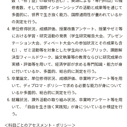
数（「修了証」の取得も含む）、英語による「専門科目」の履
修者数、そして国際インターンシップの活動と成果等を通じて
多面的に、世界で生き抜く能力、国際通用性が養われているか
の測定を行う。
単位修得状況、成績評価、授業改善アンケート、授業やゼミ等
における学習・研究活動の発表（学生研究報告大会、プレゼン
テーション大会、ディベート大会への参加状況とその成果も含
む）、ゼミ活動等を対象とした学生向けルーブリック、課題解
決型フィールドワーク、論文執筆等の教育ならびに研究成果の
実績・評価等を用いて、経済学部が求める専門知識・能力が身
に付いているか、多面的、総合的に測定を行う。
卒業論文、単位修得状況、成績評価、卒業時アンケート等を用
いて、ディプロマ・ポリシーで求める必要な能力が身について
いるか多面的、総合的に測定を行う。
就職状況、課外活動の取り組み状況、卒業時アンケート等を用
いて、「自由を生き抜く実践知」が身についているか検証を行
う。
＜科目ごとのアセスメント・ポリシー＞