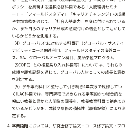
ポリシーを具現する選択必修科目である「人間環境セミナ
ー」・「フィールドスタディ」「キャリアチャレンジ」の成績
や参加意欲を通じて、「社会人基礎力」を身に付けられている
か、また自らのキャリア形成の意識付けの機会として活かして
いるかどうかを測定する。
（4）グローバル化に対応する科目群（グローバル・サステイ
ナビリティコース関連科目、フィールドスタディの海外コー
ス、SA、グローバルオープン科目、英語学位プログラム
（SCOPE）との相互乗り入れ科目等）については、それらの
成績や履修記録を通じて、グローバル人材としての成長と意欲
を測定する。
（5）学部専門科目と並行して引き続き4年次まで履修してい
くILAC科目では、専門課程で求められる学際的かつ総合的な
幅広い教養と豊かな人間性の涵養を、教養教育科目で補完でき
ているかどうかを、成績や履修の積極性（履修記録）により測
定する。
卒業段階
においては、研究会修了論文・コース修了論文・プロ