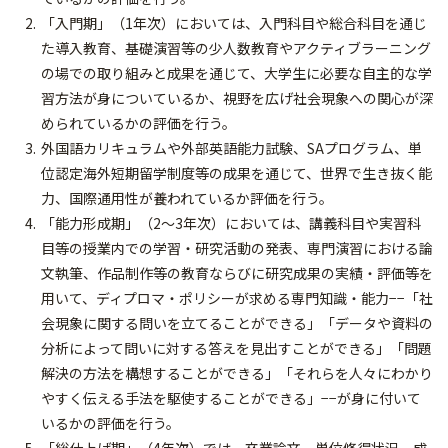
「入門期」（1年次）においては、入門科目や総合科目を通じ
た導入教育、基礎演習等の少人数教育やアクティブラーニング
の場での取り組みと成果を通じて、大学生に必要な自主的な学
習方法が身についているか、視野を広げ社会現象への関心が深
められているかの評価を行う。
外国語カリキュラムや外部英語能力試験、SAプログラム、単
位認定海外短期留学制度等の成果を通じて、世界で生き抜く能
力、国際通用性が養われているか評価を行う。
「能力形成期」（2～3年次）においては、講義科目や実習科
目等の授業内での学習・研究活動の発表、専門演習における論
文執筆、作品制作等の教育ならびに研究成果の実績・評価等を
用いて、ディプロマ・ポリシーが求める専門知識・能力−−「社
会現象に関する問いを立てることができる」「データや資料の
分析によって問いに対する答えを見出すことができる」「問題
解決の方法を構想することができる」「それらを人々にわかり
やすく伝える手法を駆使することができる」−−が身に付いて
いるかの評価を行う。