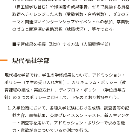
（自主留学も含む）や帰国者の成果報告、ゼミで奨励する資格
取得へチャレンジした人数（受験者数・合格者数）、ゼミのテ
ーマと関連深いインターンシップやイベントへの参加、卒業後
のゼミと関連深い進路選択（就職状況）、等々である。
■
学習成果を把握（測定）する方法（人間環境学部）
現代福祉学部
現代福祉学部では、学生の学修成果について、アドミッション・
ポリシー（学生の受け入れ方針）、カリキュラム・ポリシー（教
育課程の編成・実施方針）、ディプロマ・ポリシー（学位授与方
針）の３つのポリシーに照らして、下記のとおり検証を行う。
入学段階において、各種入学試験における成績、調査書等の記
載内容、面接結果、英語プレイスメントテスト、新入生アンケ
ート調査等を用いて、アドミッション・ポリシーで求める能
力・意欲が身についているか測定を行う。