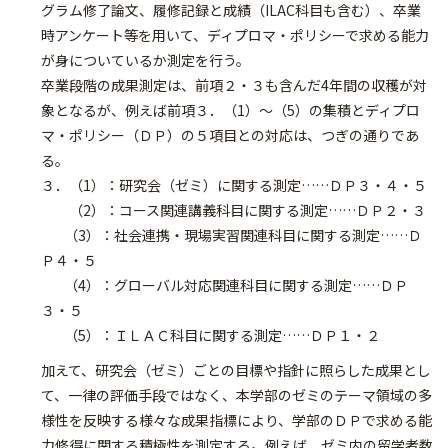
グラム修了論文、履修記録と成績（ILAC科目も含む）、卒業
時アンケート等を用いて、ディプロマ・ポリシーで求める能力
が身についているか測定を行う。
卒業段階の成果測定は、前項２・３も含んだ4年間の収穫が対
象となるが、例えば前項３．（1）～（5）の集積とディプロ
マ・ポリシー（ＤＰ）の５項目との対応は、つぎの通りであ
る。
３．（1）：研究会（ゼミ）に関する測定……ＤＰ３・４・５
（2）：コース関連講義科目に関する測定……ＤＰ２・３
（3）：社会連携・現場実習関連科目に関する測定……Ｄ
Ｐ４・５
（4）：グローバル対応関連科目に関する測定……ＤＰ
３・５
（5）：ＩＬＡＣ科目に関する測定……ＤＰ１・２
加えて、研究会（ゼミ）ごとの目標や指針に照らした成果とし
て、一律の評価手段ではなく、本学部のゼミのテーマ領域の多
様性を反映する様々な成果指標により、学部のＤＰで求める能
力修得に関する積極性を測定する。例えば、ゼミ内の留学者数