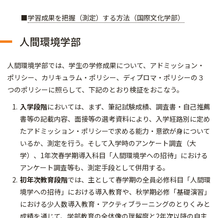
■
学習成果を把握（測定）する方法（国際文化学部）
人間環境学部
人間環境学部では、学生の学修成果について、アドミッション・
ポリシー、カリキュラム・ポリシー、ディプロマ・ポリシーの３
つのポリシーに照らして、下記のとおり検証をおこなう。
入学段階
においては、まず、筆記試験成績、調査書・自己推薦
書等の記載内容、面接等の選考資料により、入学経路別に定め
たアドミッション・ポリシーで求める能力・意欲が身について
いるか、測定を行う。そして入学時のアンケート調査（大
学）、1年次春学期導入科目「人間環境学への招待」における
アンケート調査等も、測定手段として併用する。
初年次教育段階
では、主として春学期の全員必修科目「人間環
境学への招待」における導入教育や、秋学期必修「基礎演習」
における少人数導入教育・アクティブラーニングのとりくみと
成績を通じて、学部教育の全体像の理解度と2年次以降の自主