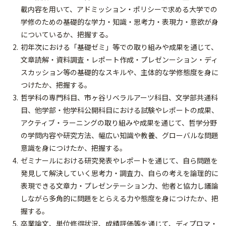
載内容を用いて、アドミッション・ポリシーで求める大学での
学修のための基礎的な学力・知識・思考力・表現力・意欲が身
についているか、把握する。
初年次における「基礎ゼミ」等での取り組みや成果を通じて、
文章読解・資料調査・レポート作成・プレゼンーション・ディ
スカッション等の基礎的なスキルや、主体的な学修態度を身に
つけたか、把握する。
哲学科の専門科目、市ヶ谷リベラルアーツ科目、文学部共通科
目、他学部・他学科公開科目における試験やレポートの成果、
アクティブ・ラーニングの取り組みや成果を通じて、哲学分野
の学問内容や研究方法、幅広い知識や教養、グローバルな問題
意識を身につけたか、把握する。
ゼミナールにおける研究発表やレポートを通じて、自ら問題を
発見して解決していく思考力・調査力、自らの考えを論理的に
表現できる文章力・プレゼンテーション力、他者と協力し議論
しながら多角的に問題をとらえる力や態度を身につけたか、把
握する。
卒業論文、単位修得状況、成績評価等を通じて、ディプロマ・