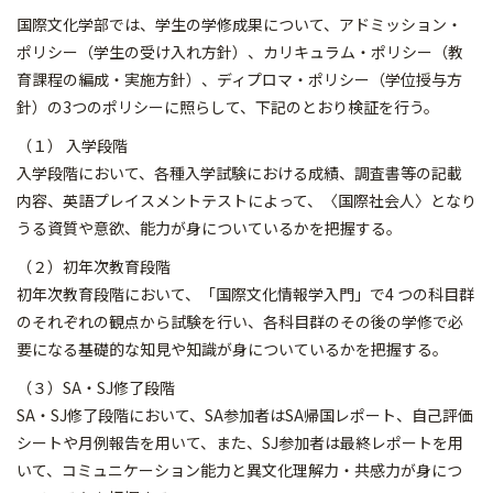
国際文化学部では、学生の学修成果について、アドミッション・
ポリシー（学生の受け入れ方針）、カリキュラム・ポリシー（教
育課程の編成・実施方針）、ディプロマ・ポリシー（学位授与方
針）の3つのポリシーに照らして、下記のとおり検証を行う。
（１） 入学段階
入学段階において、各種入学試験における成績、調査書等の記載
内容、英語プレイスメントテストによって、〈国際社会人〉となり
うる資質や意欲、能力が身についているかを把握する。
（２）初年次教育段階
初年次教育段階において、「国際文化情報学入門」で4 つの科目群
のそれぞれの観点から試験を行い、各科目群のその後の学修で必
要になる基礎的な知見や知識が身についているかを把握する。
（３）SA・SJ修了段階
SA・SJ修了段階において、SA参加者はSA帰国レポート、自己評価
シートや月例報告を用いて、また、SJ参加者は最終レポートを用
いて、コミュニケーション能力と異文化理解力・共感力が身につ