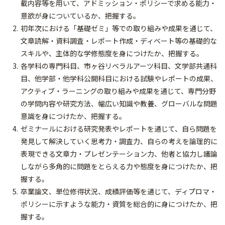
載内容等を用いて、アドミッション・ポリシーで求める能力・
意欲が身についているか、把握する。
初年次における「基礎ゼミ」等での取り組みや成果を通じて、
文章読解・資料調査・レポート作成・ディベート等の基礎的な
スキルや、主体的な学修態度を身につけたか、把握する。
各学科の専門科目、市ヶ谷リベラルアーツ科目、文学部共通科
目、他学部・他学科公開科目における試験やレポートの成果、
アクティブ・ラーニングの取り組みや成果を通じて、専門分野
の学問内容や研究方法、幅広い知識や教養、グローバルな問題
意識を身につけたか、把握する。
ゼミナールにおける研究発表やレポートを通じて、自ら問題を
発見して解決していく思考力・調査力、自らの考えを論理的に
表現できる文章力・プレゼンテーション力、他者と協力し議論
しながら多角的に問題をとらえる力や態度を身につけたか、把
握する。
卒業論文、単位修得状況、成績評価等を通じて、ディプロマ・
ポリシーに示すような能力・資質を総合的に身につけたか、把
握する。