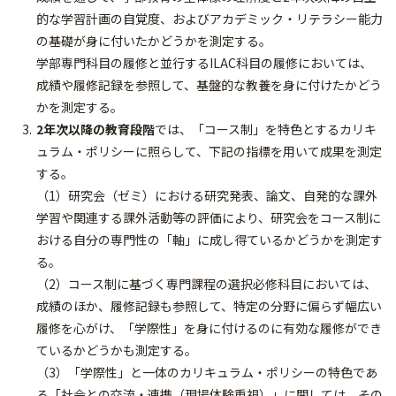
的な学習計画の自覚度、およびアカデミック・リテラシー能力
の基礎が身に付いたかどうかを測定する。
学部専門科目の履修と並行するILAC科目の履修においては、
成績や履修記録を参照して、基盤的な教養を身に付けたかどう
かを測定する。
2年次以降の教育段階
では、「コース制」を特色とするカリキ
ュラム・ポリシーに照らして、下記の指標を用いて成果を測定
する。
（1）研究会（ゼミ）における研究発表、論文、自発的な課外
学習や関連する課外活動等の評価により、研究会をコース制に
おける自分の専門性の「軸」に成し得ているかどうかを測定す
る。
（2）コース制に基づく専門課程の選択必修科目においては、
成績のほか、履修記録も参照して、特定の分野に偏らず幅広い
履修を心がけ、「学際性」を身に付けるのに有効な履修ができ
ているかどうかも測定する。
（3）「学際性」と一体のカリキュラム・ポリシーの特色であ
る「社会との交流・連携（現場体験重視）」に関しては、その