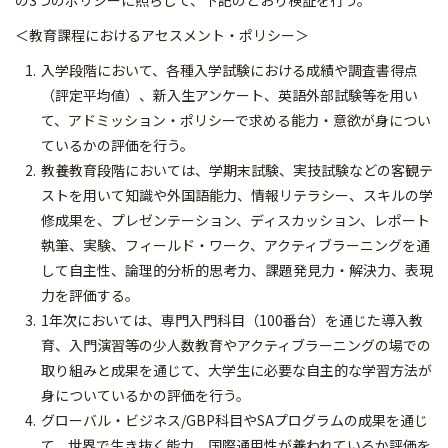
の3つのポリシーに照らして、下記のとおり検証を行う。
＜教育課程におけるアセスメント・ポリシー＞
入学段階において、各種入学試験における成績や調査書得点
（評定平均値）、新入生アンケート、英語外部試験等を用い
て、アドミッション・ポリシーで求める能力・意欲が身につい
ているかの評価を行う。
教養教育段階においては、学期末試験、実技試験などの客観テ
ストを用いて知識や外国語能力、情報リテラシー、スキルの学
修成果を、プレゼンテーション、ディスカッション、レポート
執筆、実験、フィールド・ワーク、アクティブラーニングを通
して自主性、論理的分析的思考力、課題発見力・解決力、表現
力を評価する。
1年次においては、専門入門科目（100番台）を通じた導入教
育、入門演習等の少人数教育やアクティブラーニングの場での
取り組みと成果を通じて、大学生に必要な自主的な学習方法が
身についているかの評価を行う。
グローバル・ビジネス/GBP科目やSAプログラムの成果を通じ
て、世界で生き抜く能力、国際通用性が養われているか評価を