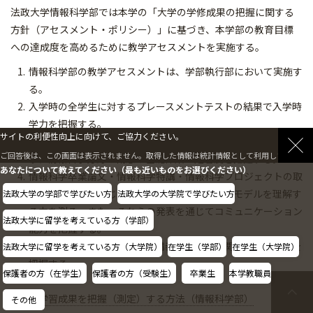
法政大学情報科学部では本学の「大学の学修成果の把握に関する
方針（アセスメント・ポリシー）」に基づき、本学部の教育目標
への達成度を高めるために教学アセスメントを実施する。
情報科学部の教学アセスメントは、学部執行部において実施す
る。
入学時の全学生に対するプレースメントテストの結果で入学時
学力を把握する。
サイトの利便性向上に向けて、ご協力ください。
専門分野の基礎科目を中心に実施する基礎力確認テストによ
ご回答後は、この画面は表示されません。取得した情報は統計情報として利用します。
り、情報科学分野の概念や基礎体系の定着度を把握する。
あなたについて教えてください（最も近いものをお選びください）
情報科学卒業論文・情報科学特講・情報科学プロジェクトの取
り組みや成果を通じて、実際の問題の抽象化やモデルを理解す
法政大学の学部で学びたい方
法政大学の大学院で学びたい方
る力を測る。また、それらの発表を通じてコミュニケーション
法政大学に留学を考えている方（学部）
能力を把握する。
授業評価アンケートをもとに講義実施方針に関わる学修状況を
法政大学に留学を考えている方（大学院）
在学生（学部）
在学生（大学院）
把握する。
保護者の方（在学生）
保護者の方（受験生）
卒業生
本学教職員
■
学習成果を把握（測定）する方法（情報科学部）
その他