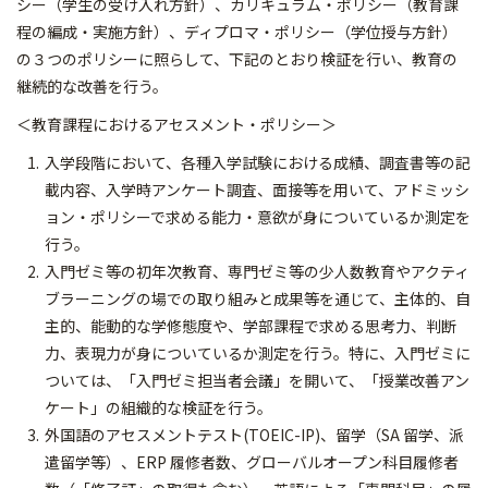
シー（学生の受け入れ方針）、カリキュラム・ポリシー（教育課
程の編成・実施方針）、ディプロマ・ポリシー（学位授与方針）
の３つのポリシーに照らして、下記のとおり検証を行い、教育の
継続的な改善を行う。
＜教育課程におけるアセスメント・ポリシー＞
入学段階において、各種入学試験における成績、調査書等の記
載内容、入学時アンケート調査、面接等を用いて、アドミッシ
ョン・ポリシーで求める能力・意欲が身についているか測定を
行う。
入門ゼミ等の初年次教育、専門ゼミ等の少人数教育やアクティ
ブラーニングの場での取り組みと成果等を通じて、主体的、自
主的、能動的な学修態度や、学部課程で求める思考力、判断
力、表現力が身についているか測定を行う。特に、入門ゼミに
ついては、「入門ゼミ担当者会議」を開いて、「授業改善アン
ケート」の組織的な検証を行う。
外国語のアセスメントテスト(TOEIC-IP)、留学（SA 留学、派
遣留学等）、ERP 履修者数、グローバルオープン科目履修者