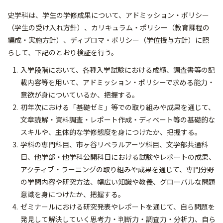
史学科は、学生の学修成果について、アドミッション・ポリシー
（学生の受け入れ方針）、カリキュラム・ポリシー（教育課程の
編成・実施方針）、ディプロマ・ポリシー（学位授与方針）に照
らして、下記のとおり検証を行う。
入学段階において、各種入学試験における成績、調査書等の記
載内容等を用いて、アドミッション・ポリシーで求める能力・
意欲が身についているか、把握する。
初年次における「基礎ゼミ」等での取り組みや成果を通じて、
文章読解・資料調査・レポート作成・ディベート等の基礎的な
スキルや、主体的な学修態度を身につけたか、把握する。
学科の専門科目、市ヶ谷リベラルアーツ科目、文学部共通科
目、他学部・他学科公開科目における試験やレポートの成果、
アクティブ・ラーニングの取り組みや成果を通じて、専門分野
の学問内容や研究方法、幅広い知識や教養、グローバルな問題
意識を身につけたか、把握する。
ゼミナールにおける研究発表やレポートを通じて、自ら問題を
発見して解決していく思考力・判断力・調査力・分析力、自ら