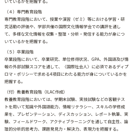
いているかを把握する。
（４）専門教育段階
専門教育段階において、授業や演習（ゼミ）等における学習・研
究活動の評価や、学部共催の国際文化情報学会での講評を通し
て、多様な文化情報を収集・整理・分析・発信する能力が身につ
いているかを把握する。
（５）卒業段階
卒業段階において、卒業研究、単位修得状況、GPA、外国語及び情
報の外部試験スコアを通して、〈国際社会人〉に必須であるディプ
ロマ・ポリシーで求める4項目にわたる能力が身についているかを
把握する。
（付）教養教育段階（ILAC作成）
教養教育段階においては、学期末試験、実技試験などの客観テス
トを用いて知識や外国語能力、情報リテラシー、スキルの学修成
果を、プレゼンテーション、ディスカッション、レポート執筆、実
験、フィールドワーク、アクティブラーニングを通して自主性、論
理的分析的思考力、課題発見力・解決力、表現力を把握する。