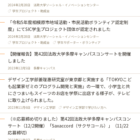
2024年2月28日
法政大学ソーシャル・イノベーションセンター
学生プロジェクト・助成金
「令和5年度相模原市地域活動・市民活動ボランティア認定制
度」にてSIC学生プロジェクト団体が認定されました
2024年2月28日
法政大学ソーシャル・イノベーションセンター
学生プロジェクト・助成金
学生サポーター・ボランティア
【開催報告】第42回法政大学多摩キャンパスコンサートを開催
しました
2023年12月5日
多摩キャンパス
デザイン工学部姜理惠研究室が東京都と実施する「TOKYOこど
も起業家ゼミのプログラム開発と実施」の一環で、小学生と共
にさつまいもスイーツのお店を学祭に出店する様子が、テレビ
に取り上げられました。
2023年11月6日
デザイン工学部
デザイン工学部で学びたい方へ
（※応募締め切りました）第42回法政大学多摩キャンパスコン
サート（12/2開催）「Saxaccord（サクサコール）」（11/22
応募締切）
2023年11月6日
多摩キャンパス