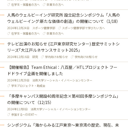
在学生・保護者の方へ
卒業生の方へ
人馬のウェルビーイング研究所 設立記念シンポジウム「人馬の
ウェルビーイング:新たな価値の創造」の開催について（1/18）
2024年12月24日
スポーツ健康学部
スポーツ健康学部で学びたい方へ
在学生・保護者の方へ
卒業生の方へ
テレビ出演のお知らせ (江戸東京研究センター) 歴史サミットシ
リーズ｢大江戸ルネサンスサミット2025｣
2024年12月16日
研究
学内向けお知らせ
学外向けお知らせ
【開催報告】Team Ethical：八百屋／HTLプロジェクト フー
ドドライブ企画を開催しました
2024年11月29日
法政大学ソーシャル・イノベーションセンター
学生プロジェクト・助成金
「多摩キャンパス開設40周年記念×第40回多摩シンポジウム」
の開催について（12/15）
2024年11月8日
法政大学ソーシャル・イノベーションセンター
参加する～EVENT～
シンポジウム「海からみる江戸東京～東京湾の歴史、現在、未