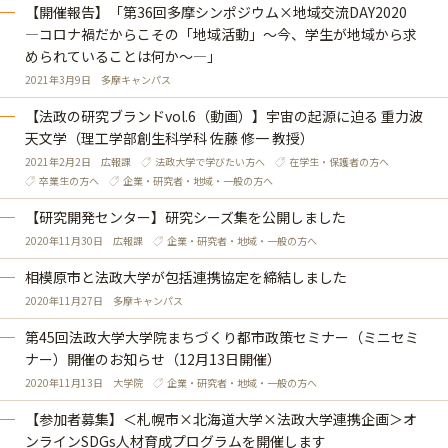
【開催報告】「第36回多摩シンポジウム×地域交流DAY2020
―コロナ禍だからこその「地域活動」～今、学生が地域から求
められていることは何か～―」
2021年3月9日
多摩キャンパス
【法政の研究ブランドvol.6（動画）】宇宙の起源に迫る 重力波
天文学（理工学部創生科学科 佐藤 修一 教授）
2021年2月2日
広報課
法政大学で学びたい方へ
在学生・保護者の方へ
卒業生の方へ
企業・研究者・地域・一般の方へ
【研究開発センター】研究シーズ集を公開しました
2020年11月30日
広報課
企業・研究者・地域・一般の方へ
相模原市と法政大学が包括連携協定を締結しました
2020年11月27日
多摩キャンパス
第45回法政大学大学院まちづくり都市政策セミナー（ミニセミ
ナー）開催のお知らせ（12月13日開催）
2020年11月13日
大学院
企業・研究者・地域・一般の方へ
【参加者募集】＜札幌市×北海道大学×法政大学連携企画＞オ
ンラインSDGs人材育成プログラムを開催します