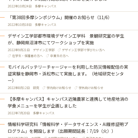
2022年10月24日
多摩キャンパス
「第38回多摩シンポジウム」開催のお知らせ（11/6）
2022年10月18日
多摩キャンパス
デザイン工学部都市環境デザイン工学科 景観研究室の学生
が、静岡県沼津市にてワークショップを実施
2022年9月21日
デザイン工学部
デザイン工学部で学びたい方へ
在学生・保護者の方へ
卒業生の方へ
モバイルバッテリーチャージャーを利用した防災情報配信の実
証実験を静岡市・浜松市にて実施します。（地域研究センタ
ー）
2022年8月12日
研究
学内向けお知らせ
学外向けお知らせ
【多摩キャンパス】キャンパス近隣農家と連携して地産地消の
学食メニューを学生が企画しました
2022年7月20日
多摩キャンパス
情報科学研究科「情報科学・データサイエンス・AI履修証明プ
ログラム」を開設します（出願期間延長：7/19（火））