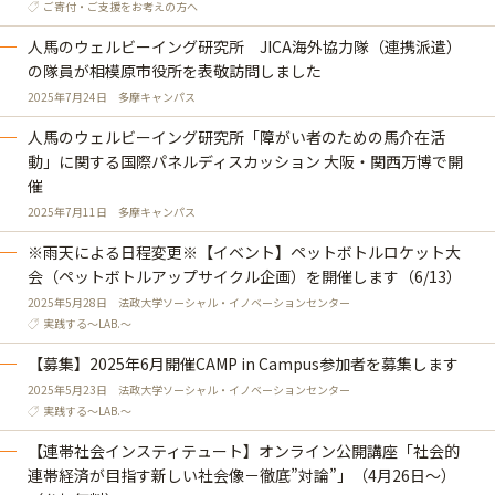
ご寄付・ご支援をお考えの方へ
人馬のウェルビーイング研究所 JICA海外協力隊（連携派遣）
の隊員が相模原市役所を表敬訪問しました
2025年7月24日
多摩キャンパス
人馬のウェルビーイング研究所「障がい者のための馬介在活
動」に関する国際パネルディスカッション 大阪・関西万博で開
催
2025年7月11日
多摩キャンパス
※雨天による日程変更※【イベント】ペットボトルロケット大
会（ペットボトルアップサイクル企画）を開催します（6/13）
2025年5月28日
法政大学ソーシャル・イノベーションセンター
実践する～LAB.～
【募集】2025年6月開催CAMP in Campus参加者を募集します
2025年5月23日
法政大学ソーシャル・イノベーションセンター
実践する～LAB.～
【連帯社会インスティテュート】オンライン公開講座「社会的
連帯経済が目指す新しい社会像－徹底”対論”」（4月26日～）