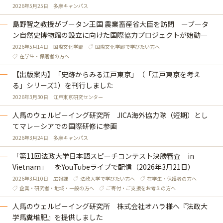
2026年5月25日
多摩キャンパス
島野智之教授がブータン王国 農業畜産省大臣を訪問 ーブータ
ン自然史博物館の設立に向けた国際協力プロジェクトが始動—
2026年5月14日
国際文化学部
国際文化学部で学びたい方へ
在学生・保護者の方へ
【出版案内】「史跡からみる江戸東京」（「江戸東京を考え
る」シリーズ1）を刊行しました
2026年3月30日
江戸東京研究センター
人馬のウェルビーイング研究所 JICA海外協力隊（短期）とし
てマレーシアでの国際研修に参画
2026年3月24日
多摩キャンパス
「第11回法政大学日本語スピーチコンテスト決勝審査 in
Vietnam」 をYouTubeライブで配信（2026年3月21日）
2026年3月10日
広報課
法政大学で学びたい方へ
在学生・保護者の方へ
企業・研究者・地域・一般の方へ
ご寄付・ご支援をお考えの方へ
人馬のウェルビーイング研究所 株式会社オハラ様へ『法政大
学馬糞堆肥』を提供しました