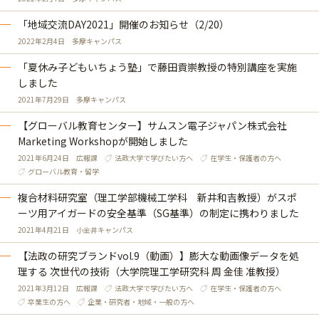
「地域交流DAY2021」開催のお知らせ（2/20）
2022年2月4日
多摩キャンパス
「夏休み子どもいちょう塾」で藤田貢崇教授の特別講座を実施
しました
2021年7月29日
多摩キャンパス
【グローバル教育センター】サムスン電子ジャパン株式会社
Marketing Workshopが開始しました
2021年6月24日
広報課
法政大学で学びたい方へ
在学生・保護者の方へ
グローバル教育・留学
複合材料研究室（理工学部機械工学科 新井和吉教授）がスポ
ーツ用アイガードの安全基準（SG基準）の制定に携わりました
2021年4月21日
小金井キャンパス
【法政の研究ブランドvol.9（動画）】膨大な動画像データを処
理する 次世代の技術（大学院理工学研究科 周 金佳 准教授）
2021年3月12日
広報課
法政大学で学びたい方へ
在学生・保護者の方へ
卒業生の方へ
企業・研究者・地域・一般の方へ