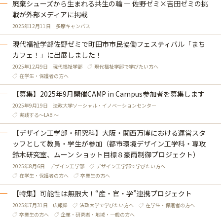
廃棄シューズから生まれる共生の輪 ― 佐野ゼミ×吉田ゼミの挑
戦が外部メディアに掲載
2025年12月11日
多摩キャンパス
現代福祉学部佐野ゼミで町田市市民協働フェスティバル「まち
カフェ！」に出展しました！
2025年12月9日
現代福祉学部
現代福祉学部で学びたい方へ
在学生・保護者の方へ
【募集】2025年9月開催CAMP in Campus参加者を募集します
2025年9月19日
法政大学ソーシャル・イノベーションセンター
実践する～LAB.～
【デザイン工学部・研究科】大阪・関西万博における運営スタ
ッフとして教員・学生が参加（都市環境デザイン工学科・専攻
鈴木研究室、ムーン ショット目標８豪雨制御プロジェクト）
2025年8月6日
デザイン工学部
デザイン工学部で学びたい方へ
在学生・保護者の方へ
卒業生の方へ
【特集】可能性は無限大！“産・官・学”連携プロジェクト
2025年7月31日
広報課
法政大学で学びたい方へ
在学生・保護者の方へ
卒業生の方へ
企業・研究者・地域・一般の方へ