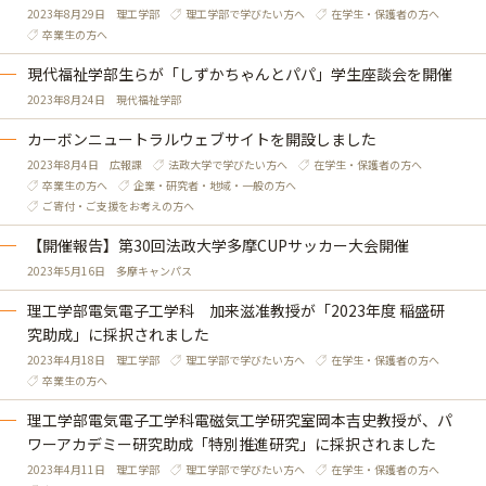
2023年8月29日
理工学部
理工学部で学びたい方へ
在学生・保護者の方へ
卒業生の方へ
現代福祉学部生らが「しずかちゃんとパパ」学生座談会を開催
2023年8月24日
現代福祉学部
カーボンニュートラルウェブサイトを開設しました
2023年8月4日
広報課
法政大学で学びたい方へ
在学生・保護者の方へ
卒業生の方へ
企業・研究者・地域・一般の方へ
ご寄付・ご支援をお考えの方へ
【開催報告】第30回法政大学多摩CUPサッカー大会開催
2023年5月16日
多摩キャンパス
理工学部電気電子工学科 加来滋准教授が「2023年度 稲盛研
究助成」に採択されました
2023年4月18日
理工学部
理工学部で学びたい方へ
在学生・保護者の方へ
卒業生の方へ
理工学部電気電子工学科電磁気工学研究室岡本吉史教授が、パ
ワーアカデミー研究助成「特別推進研究」に採択されました
2023年4月11日
理工学部
理工学部で学びたい方へ
在学生・保護者の方へ