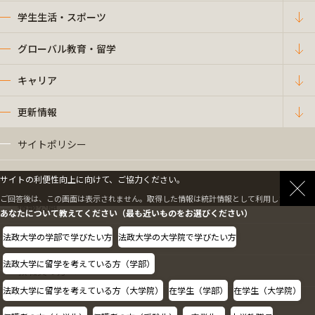
学生生活・スポーツ
グローバル教育・留学
キャリア
更新情報
サイトポリシー
プライバシーポリシー
サイトの利便性向上に向けて、ご協力ください。
ご回答後は、この画面は表示されません。取得した情報は統計情報として利用します。
情報公開
あなたについて教えてください（最も近いものをお選びください）
法政大学の学部で学びたい方
法政大学の大学院で学びたい方
採用情報
法政大学に留学を考えている方（学部）
教職員の方へ
法政大学に留学を考えている方（大学院）
在学生（学部）
在学生（大学院）