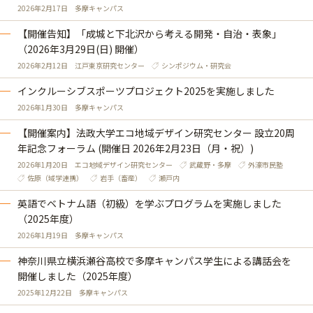
2026年2月17日
多摩キャンパス
【開催告知】「成城と下北沢から考える開発・自治・表象」
（2026年3月29日(日) 開催）
2026年2月12日
江戸東京研究センター
シンポジウム・研究会
インクルーシブスポーツプロジェクト2025を実施しました
2026年1月30日
多摩キャンパス
【開催案内】法政大学エコ地域デザイン研究センター 設立20周
年記念フォーラム (開催日 2026年2月23日（月・祝）)
2026年1月20日
エコ地域デザイン研究センター
武蔵野・多摩
外濠市民塾
佐原（域学連携）
岩手（畜産）
瀬戸内
英語でベトナム語（初級）を学ぶプログラムを実施しました
（2025年度）
2026年1月19日
多摩キャンパス
神奈川県立横浜瀬谷高校で多摩キャンパス学生による講話会を
開催しました（2025年度）
2025年12月22日
多摩キャンパス