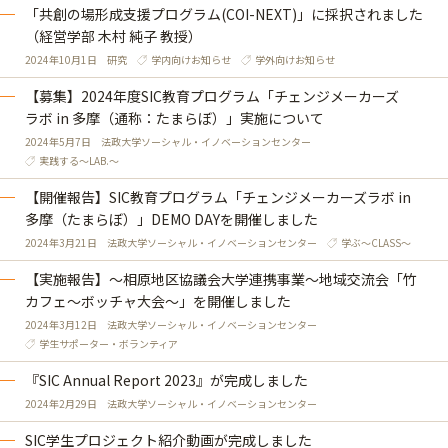
「共創の場形成支援プログラム(COI-NEXT)」に採択されました
（経営学部 木村 純子 教授）
2024年10月1日
研究
学内向けお知らせ
学外向けお知らせ
【募集】2024年度SIC教育プログラム「チェンジメーカーズ
ラボ in 多摩（通称：たまらぼ）」実施について
2024年5月7日
法政大学ソーシャル・イノベーションセンター
実践する～LAB.～
【開催報告】SIC教育プログラム「チェンジメーカーズラボ in
多摩（たまらぼ）」DEMO DAYを開催しました
2024年3月21日
法政大学ソーシャル・イノベーションセンター
学ぶ～CLASS～
【実施報告】～相原地区協議会大学連携事業～地域交流会「竹
カフェ～ボッチャ大会～」を開催しました
2024年3月12日
法政大学ソーシャル・イノベーションセンター
学生サポーター・ボランティア
『SIC Annual Report 2023』が完成しました
2024年2月29日
法政大学ソーシャル・イノベーションセンター
SIC学生プロジェクト紹介動画が完成しました