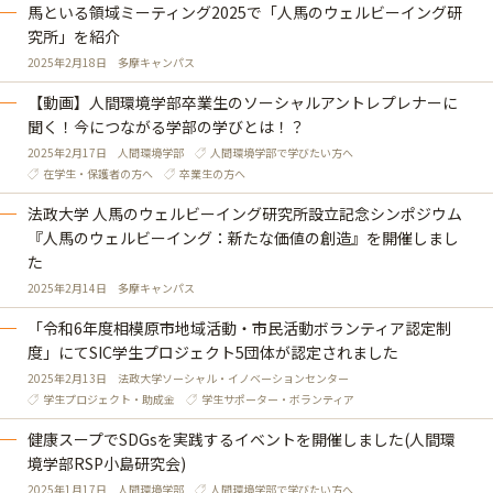
馬といる領域ミーティング2025で「人馬のウェルビーイング研
究所」を紹介
2025年2月18日
多摩キャンパス
【動画】人間環境学部卒業生のソーシャルアントレプレナーに
聞く！今につながる学部の学びとは！？
2025年2月17日
人間環境学部
人間環境学部で学びたい方へ
在学生・保護者の方へ
卒業生の方へ
法政大学 人馬のウェルビーイング研究所設立記念シンポジウム
『人馬のウェルビーイング：新たな価値の創造』を開催しまし
た
2025年2月14日
多摩キャンパス
「令和6年度相模原市地域活動・市民活動ボランティア認定制
度」にてSIC学生プロジェクト5団体が認定されました
2025年2月13日
法政大学ソーシャル・イノベーションセンター
学生プロジェクト・助成金
学生サポーター・ボランティア
健康スープでSDGsを実践するイベントを開催しました(人間環
境学部RSP小島研究会)
2025年1月17日
人間環境学部
人間環境学部で学びたい方へ