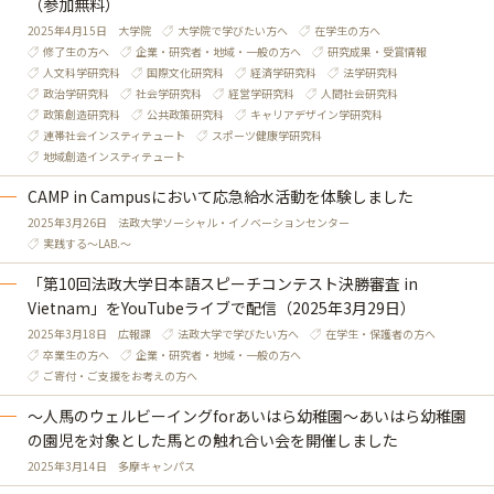
（参加無料）
2025年4月15日
大学院
大学院で学びたい方へ
在学生の方へ
修了生の方へ
企業・研究者・地域・一般の方へ
研究成果・受賞情報
人文科学研究科
国際文化研究科
経済学研究科
法学研究科
政治学研究科
社会学研究科
経営学研究科
人間社会研究科
政策創造研究科
公共政策研究科
キャリアデザイン学研究科
連帯社会インスティテュート
スポーツ健康学研究科
地域創造インスティテュート
CAMP in Campusにおいて応急給水活動を体験しました
2025年3月26日
法政大学ソーシャル・イノベーションセンター
実践する～LAB.～
「第10回法政大学日本語スピーチコンテスト決勝審査 in
Vietnam」をYouTubeライブで配信（2025年3月29日）
2025年3月18日
広報課
法政大学で学びたい方へ
在学生・保護者の方へ
卒業生の方へ
企業・研究者・地域・一般の方へ
ご寄付・ご支援をお考えの方へ
～人馬のウェルビーイングforあいはら幼稚園～あいはら幼稚園
の園児を対象とした馬との触れ合い会を開催しました
2025年3月14日
多摩キャンパス