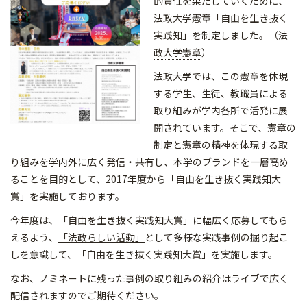
的責任を果たしていくために、
法政大学憲章「自由を生き抜く
実践知」を制定しました。（
法
政大学憲章
）
法政大学では、この憲章を体現
する学生、生徒、教職員による
取り組みが学内各所で活発に展
開されています。そこで、憲章の
制定と憲章の精神を体現する取
り組みを学内外に広く発信・共有し、本学のブランドを一層高め
ることを目的として、2017年度から「自由を生き抜く実践知大
賞」を実施しております。
今年度は、「自由を生き抜く実践知大賞」に幅広く応募してもら
えるよう、
「法政らしい活動」
として多様な実践事例の掘り起こ
しを意識して、「自由を生き抜く実践知大賞」を実施します。
なお、ノミネートに残った事例の取り組みの紹介はライブで広く
配信されますのでご期待ください。