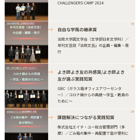
CHALLENGERS CAMP 2024
自由な学風の継承賞
法政大学国文学会（文学部日本文学科）／
年刊文芸誌『法政文芸』の企画・編集・発
行
よき師よき友の共感賞/よき師よき
友が選ぶ実践知賞
GBC（ガラス箱オフィスアワーセンタ
ー）／コロナ禍からの再建～学生・教員の
ために～
課題解決につながる実践知賞
株式会社エイチ・ユー総合管理部門（多
摩）／ごみ箱の集中・再配置で皆が便利に