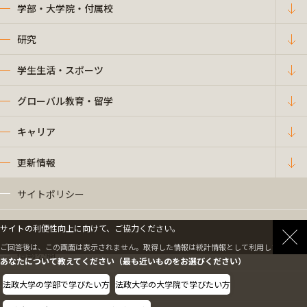
学部・大学院・付属校
研究
学生生活・スポーツ
グローバル教育・留学
キャリア
更新情報
サイトポリシー
プライバシーポリシー
サイトの利便性向上に向けて、ご協力ください。
ご回答後は、この画面は表示されません。取得した情報は統計情報として利用します。
情報公開
あなたについて教えてください（最も近いものをお選びください）
法政大学の学部で学びたい方
法政大学の大学院で学びたい方
採用情報