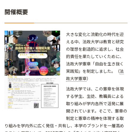
開催概要
大きな変化と流動化の時代を迎
える中、法政大学は教育と研究
の理想を創造的に追求し、社会
的責任を果たしていくために、
法政大学憲章「自由を生き抜く
実践知」を制定しました。（
法
政大学憲章
）
法政大学では、この憲章を体現
する学生、生徒、教職員による
取り組みが学内各所で活発に展
開されています。そこで、憲章の
制定と憲章の精神を体現する取
り組みを学内外に広く発信・共有し、本学のブランドを一層高め