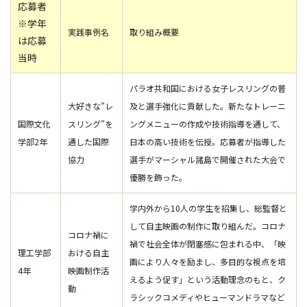
応募者
※学年
実践事例名
取り組み概要
は応募
当時
パラオ共和国における女子レスリングの普
大好きな”レ
及と選手強化に貢献した。新たなトレーニ
国際文化
スリング”を
ングメニューの作成や技術指導を通して、
学部2年
通した国際
日本の高い技術を伝授。応募者が指導した
協力
選手がマーシャル諸島で開催された大会で
優勝を飾った。
学内外から10人の学生を招集し、総監督と
して自主映画の制作に取り組んだ。コロナ
コロナ禍に
禍で社会全体が閉塞感に包まれる中、「映
理工学部
おける自主
画により人々を励まし、多目的な視点を培
4年
映画制作活
えるよう促す」という活動理念のもと、ク
動
ラシックコメディやヒューマンドラマなど