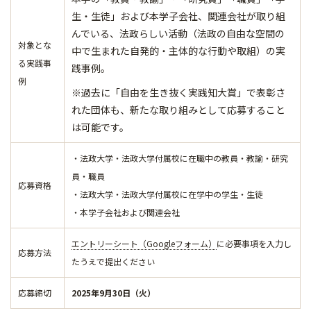
生・生徒」および本学子会社、関連会社が取り組
んでいる、法政らしい活動（法政の自由な空間の
対象とな
中で生まれた自発的・主体的な行動や取組）の実
る実践事
践事例。
例
※過去に「自由を生き抜く実践知大賞」で表彰さ
れた団体も、新たな取り組みとして応募すること
は可能です。
・法政大学・法政大学付属校に在職中の教員・教諭・研究
員・職員
応募資格
・法政大学・法政大学付属校に在学中の学生・生徒
・本学子会社および関連会社
エントリーシート（Googleフォーム）
に必要事項を入力し
応募方法
たうえで提出ください
応募締切
2025年9月30日（火）