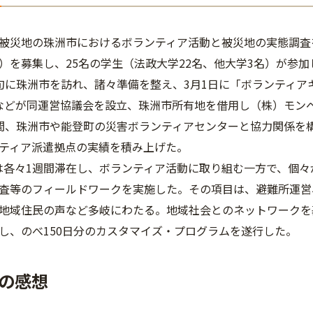
被災地の珠洲市におけるボランティア活動と被災地の実態調査
）を募集し、25名の学生（法政大学22名、他大学3名）が参加
旬に珠洲市を訪れ、諸々準備を整え、3月1日に「ボランティア
ATEなどが同運営協議会を設立、珠洲市所有地を借用し（株）モンベ
間、珠洲市や能登町の災害ボランティアセンターと協力関係を
ティア派遣拠点の実績を積み上げた。
は各々1週間滞在し、ボランティア活動に取り組む一方で、個
査等のフィールドワークを実施した。その項目は、避難所運営
地域住民の声など多岐にわたる。地域社会とのネットワークを
し、のべ150日分のカスタマイズ・プログラムを遂行した。
の感想