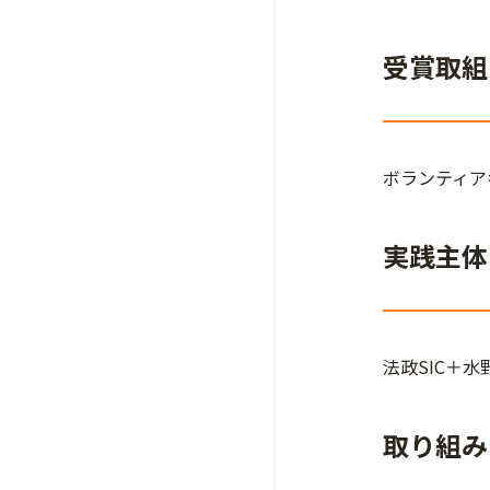
受賞取組
ボランティア
実践主体
法政SIC＋水
取り組み