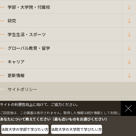
学部・大学院・付属校
研究
学生生活・スポーツ
グローバル教育・留学
キャリア
更新情報
サイトポリシー
プライバシーポリシー
サイトの利便性向上に向けて、ご協力ください。
ご回答後は、この画面は表示されません。取得した情報は統計情報として利用します。
情報公開
あなたについて教えてください（最も近いものをお選びください）
法政大学の学部で学びたい方
法政大学の大学院で学びたい方
採用情報