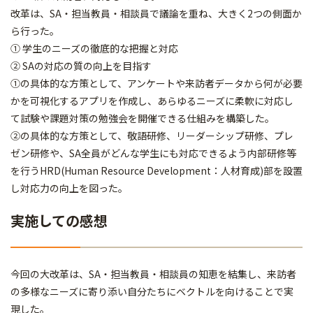
改革は、SA・担当教員・相談員で議論を重ね、大きく2つの側面か
ら行った。
① 学生のニーズの徹底的な把握と対応
② SAの対応の質の向上を目指す
①の具体的な方策として、アンケートや来訪者データから何が必要
かを可視化するアプリを作成し、あらゆるニーズに柔軟に対応し
て試験や課題対策の勉強会を開催できる仕組みを構築した。
②の具体的な方策として、敬語研修、リーダーシップ研修、プレ
ゼン研修や、SA全員がどんな学生にも対応できるよう内部研修等
を行うHRD(Human Resource Development：人材育成)部を設置
し対応力の向上を図った。
実施しての感想
今回の大改革は、SA・担当教員・相談員の知恵を結集し、来訪者
の多様なニーズに寄り添い自分たちにベクトルを向けることで実
現した。