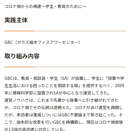
コロナ禍からの再建～学生・教員のために～
実践主体
GBC（ガラス箱オフィスアワーセンター）
取り組み内容
GBCは、教員・相談員・学生（SA）が協働し、学生に「授業や学
生生活における困ったことを相談する場」を提供するべく、2009
年に情報科学部に設置されSAが中心となり運営してきた。
運営ノウハウは、これまで先輩から後輩へと引き継がれてきた
が、コロナ禍でその伝統は途絶えた。コロナがあけ運営を再開し
たが、来訪者は激減しついにはGBC不要論まで巻き起こった。そ
こで、抜本的な改革を行いGBCを再構築し、現在はコロナ禍直後
の1.5倍の来訪者に対応している。