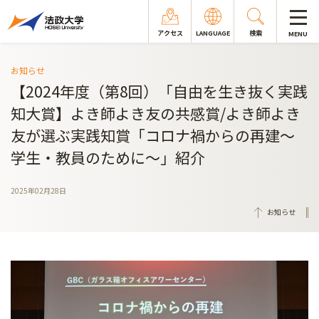
アクセス
LANGUAGE
検索
MENU
お知らせ
【2024年度（第8回）「自由を生き抜く実践
知大賞】よき師よき友の共感賞/よき師よき
友が選ぶ実践知賞「コロナ禍からの再建～
学生・教員のために～」紹介
2025年02月28日
お知らせ