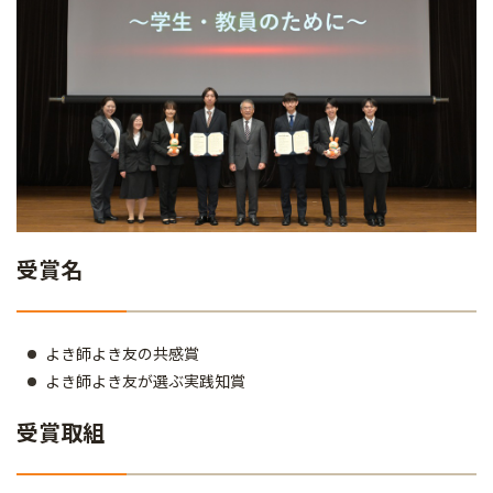
受賞名
よき師よき友の共感賞
よき師よき友が選ぶ実践知賞
受賞取組