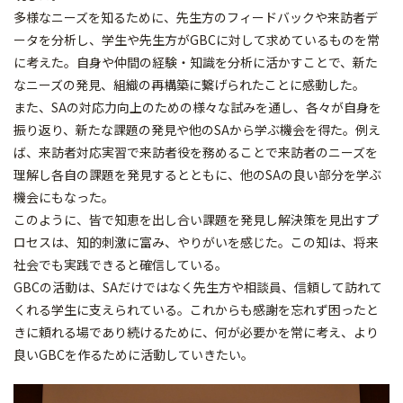
多様なニーズを知るために、先生方のフィードバックや来訪者デ
ータを分析し、学生や先生方がGBCに対して求めているものを常
に考えた。自身や仲間の経験・知識を分析に活かすことで、新た
なニーズの発見、組織の再構築に繋げられたことに感動した。
また、SAの対応力向上のための様々な試みを通し、各々が自身を
振り返り、新たな課題の発見や他のSAから学ぶ機会を得た。例え
ば、来訪者対応実習で来訪者役を務めることで来訪者のニーズを
理解し各自の課題を発見するとともに、他のSAの良い部分を学ぶ
機会にもなった。
このように、皆で知恵を出し合い課題を発見し解決策を見出すプ
ロセスは、知的刺激に富み、やりがいを感じた。この知は、将来
社会でも実践できると確信している。
GBCの活動は、SAだけではなく先生方や相談員、信頼して訪れて
くれる学生に支えられている。これからも感謝を忘れず困ったと
きに頼れる場であり続けるために、何が必要かを常に考え、より
良いGBCを作るために活動していきたい。