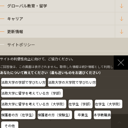
グローバル教育・留学
キャリア
更新情報
サイトポリシー
プライバシーポリシー
サイトの利便性向上に向けて、ご協力ください。
ご回答後は、この画面は表示されません。取得した情報は統計情報として利用します。
情報公開
あなたについて教えてください（最も近いものをお選びください）
法政大学の学部で学びたい方
法政大学の大学院で学びたい方
採用情報
法政大学に留学を考えている方（学部）
教職員の方へ
法政大学に留学を考えている方（大学院）
在学生（学部）
在学生（大学院）
保護者の方（在学生）
保護者の方（受験生）
卒業生
本学教職員
Copyright © Hosei University. All rights reserved.
その他