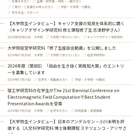
卒業生の方へ
企業・研究者・地域・一般の方へ
ご寄付・ご支援をお考えの方へ
学部・大学院・付属校
学生生活・スポーツ
【大学院生インタビュー】キャリア支援の知見を体系的に磨く
（キャリアデザイン学研究科 修士課程修了生 志津野学さん）
2024年08月05日
大学院
大学院で学びたい方へ
キャリアデザイン学研究科
大学院経営学研究科「修了生座談会動画」を公開しました
2024年07月29日
大学院
大学院で学びたい方へ
経営学研究科
2024年度（第8回）「自由を生き抜く実践知大賞」のエントリ
ーを募集しています
2024年07月16日
在学生・保護者の方へ
学部・大学院・付属校
理工学研究科の在学生がThe 21st Biennial Conference on
Electromagnetic Field ComputationでBest Student
Presentation Awardsを受賞
2024年07月10日
大学院
在学生の方へ
研究成果・受賞情報
【大学院生インタビュー】日本のアンデルセン・小川未明を評
価する（人文科学研究科 博士後期課程 ステツェンコ・アリサさ