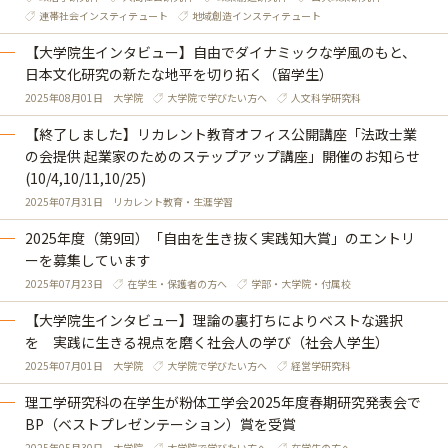
連帯社会インスティテュート
地域創造インスティテュート
【大学院生インタビュー】自由でダイナミックな学風のもと、
日本文化研究の新たな地平を切り拓く（留学生）
2025年08月01日
大学院
大学院で学びたい方へ
人文科学研究科
【終了しました】リカレント教育オフィス公開講座「法政士業
の会提供 起業家のためのステップアップ講座」開催のお知らせ
(10/4,10/11,10/25)
2025年07月31日
リカレント教育・生涯学習
2025年度（第9回）「自由を生き抜く実践知大賞」のエントリ
ーを募集しています
2025年07月23日
在学生・保護者の方へ
学部・大学院・付属校
【大学院生インタビュー】理論の裏打ちによりベストな選択
を 実践に生きる視点を磨く社会人の学び（社会人学生）
2025年07月01日
大学院
大学院で学びたい方へ
経営学研究科
理工学研究科の在学生が粉体工学会2025年度春期研究発表会で
BP（ベストプレゼンテーション）賞を受賞
2025年05月30日
大学院
大学院で学びたい方へ
在学生の方へ