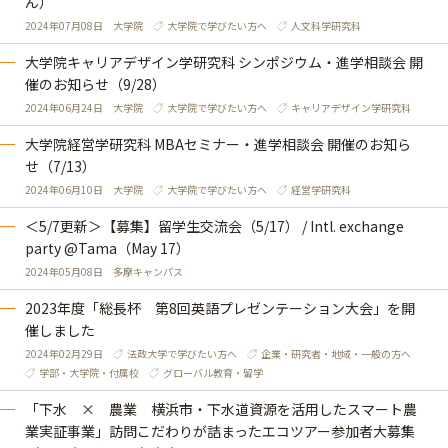
ん）
2024年07月08日
大学院
大学院で学びたい方へ
人文科学研究科
大学院キャリアデザイン学研究科 シンポジウム・進学相談会 開
催のお知らせ（9/28）
2024年06月24日
大学院
大学院で学びたい方へ
キャリアデザイン学研究科
大学院経営学研究科 MBAセミナー・進学相談会 開催のお知ら
せ（7/13）
2024年06月10日
大学院
大学院で学びたい方へ
経営学研究科
＜5/7更新＞【募集】留学生交流会（5/17） / Intl. exchange
party @Tama（May 17）
2024年05月08日
多摩キャンパス
2023年度「総長杯 第8回英語プレゼンテーション大会」を開
催しました
2024年02月29日
法政大学で学びたい方へ
企業・研究者・地域・一般の方へ
学部・大学院・付属校
グローバル教育・留学
「下水 × 農業 横浜市・下水道資源を活用したスマート農
業実証事業」訪問こだわりが詰まったエコツアー参加者大募集