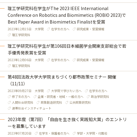
理工学研究科在学生がThe 2023 IEEE International
Conference on Robotics and Biomimetics (ROBIO 2023)で
Best Paper Award in Biomimetics Finalistを受賞
2023年12月15日
大学院
在学生の方へ
研究成果・受賞情報
理工学研究科
理工学研究科在学生が第106回日本細菌学会関東支部総会で若
手優秀発表賞を受賞
2023年12月06日
大学院
在学生の方へ
研究成果・受賞情報
理工学研究科
第48回法政大学大学院まちづくり都市政策セミナー 開催
（11/11）
2023年09月27日
大学院
大学院で学びたい方へ
在学生の方へ
修了生の方へ
企業・研究者・地域・一般の方へ
政治学研究科
人間社会研究科
政策創造研究科
公共政策研究科
連帯社会インスティテュート
2023年度（第7回）「自由を生き抜く実践知大賞」のエントリ
ーを募集しています
2023年07月20日
在学生・保護者の方へ
学部・大学院・付属校