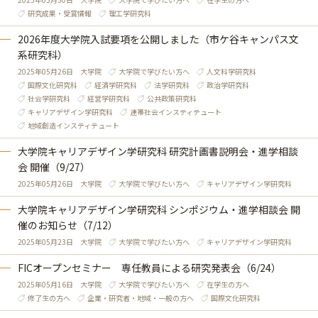
研究成果・受賞情報
理工学研究科
2026年度大学院入試要項を公開しました（市ケ谷キャンパス文
系研究科）
2025年05月26日
大学院
大学院で学びたい方へ
人文科学研究科
国際文化研究科
経済学研究科
法学研究科
政治学研究科
社会学研究科
経営学研究科
公共政策研究科
キャリアデザイン学研究科
連帯社会インスティテュート
地域創造インスティテュート
大学院キャリアデザイン学研究科 研究計画書説明会・進学相談
会 開催（9/27）
2025年05月26日
大学院
大学院で学びたい方へ
キャリアデザイン学研究科
大学院キャリアデザイン学研究科 シンポジウム・進学相談会 開
催のお知らせ（7/12）
2025年05月23日
大学院
大学院で学びたい方へ
キャリアデザイン学研究科
FICオープンセミナー 専任教員による研究発表会（6/24）
2025年05月16日
大学院
大学院で学びたい方へ
在学生の方へ
修了生の方へ
企業・研究者・地域・一般の方へ
国際文化研究科