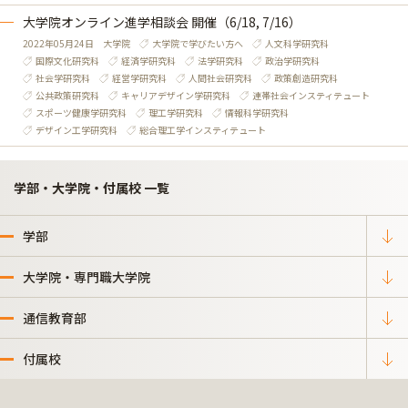
大学院オンライン進学相談会 開催（6/18, 7/16）
2022年05月24日
大学院
大学院で学びたい方へ
人文科学研究科
国際文化研究科
経済学研究科
法学研究科
政治学研究科
社会学研究科
経営学研究科
人間社会研究科
政策創造研究科
公共政策研究科
キャリアデザイン学研究科
連帯社会インスティテュート
スポーツ健康学研究科
理工学研究科
情報科学研究科
デザイン工学研究科
総合理工学インスティテュート
学部・大学院・付属校 一覧
学部
大学院・専門職大学院
通信教育部
付属校