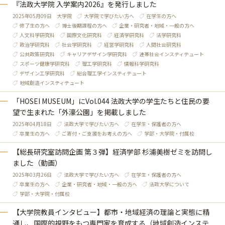
『法政大学院 入学案内2026』を発行しました
2025年05月09日
大学院
大学院で学びたい方へ
在学生の方へ
修了生の方へ
博士後期課程の方へ
企業・研究者・地域・一般の方へ
人文科学研究科
国際文化研究科
経済学研究科
法学研究科
政治学研究科
社会学研究科
経営学研究科
人間社会研究科
公共政策研究科
キャリアデザイン学研究科
連帯社会インスティテュート
スポーツ健康学研究科
理工学研究科
情報科学研究科
デザイン工学研究科
総合理工学インスティテュート
地域創造インスティテュート
「HOSEI MUSEUM」にVol.044 法政大学の学生たちと住民の要
望で生まれた「外濠公園」を掲載しました
2025年04月18日
法政大学で学びたい方へ
在学生・保護者の方へ
卒業生の方へ
ご寄付・ご支援をお考えの方へ
学部・大学院・付属校
【総長研究室訪問企画 第３弾】経済学部 杉浦美樹ゼミを訪問し
ました（動画）
2025年03月26日
法政大学で学びたい方へ
在学生・保護者の方へ
卒業生の方へ
企業・研究者・地域・一般の方へ
法政大学について
学部・大学院・付属校
【大学院教員インタビュー】都市・地域経済の理論と実態に精
通し、国際的視野をもつ専門家を育成する（地域創造インステ