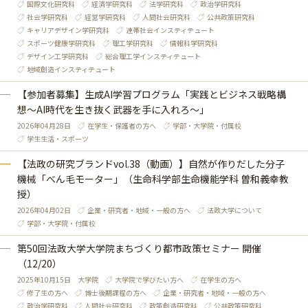
国際文化研究科
経済学研究科
法学研究科
政治学研究科
社会学研究科
経営学研究科
人間社会研究科
公共政策研究科
キャリアデザイン学研究科
連帯社会インスティテュート
スポーツ健康学研究科
理工学研究科
情報科学研究科
デザイン工学研究科
総合理工学インスティテュート
地域創造インスティテュート
【参加者募集】生成AI学習プログラム「実践とビジネス戦略構
想～AI時代を生き抜く武器を手に入れろ～」
2026年04月28日
在学生・保護者の方へ
学部・大学院・付属校
学生生活・スポーツ
【法政の研究ブランドvol.38（動画）】自然が作りだした分子
機械「べん毛モーター」（生命科学部生命機能学科 曽和義幸教
授）
2026年04月02日
企業・研究者・地域・一般の方へ
法政大学について
学部・大学院・付属校
第50回法政大学大学院まちづくり都市政策セミナー 開催
（12/20）
2025年10月15日
大学院
大学院で学びたい方へ
在学生の方へ
修了生の方へ
博士後期課程の方へ
企業・研究者・地域・一般の方へ
政治学研究科
人間社会研究科
政策創造研究科
公共政策研究科