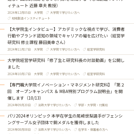
ィテュート 近藤 章夫 教授）
2024年12月05日
大学院
大学院で学びたい方へ
地域創造インスティテュート
【大学院生インタビュー】アカデミックな視点で学び、消費者
行動やブランド認知の領域でキャリアの幅を広げたい（経営学
研究科 修士課程 藤田美幸さん）
2024年11月17日
大学院
大学院で学びたい方へ
経営学研究科
大学院経営学研究科「修了生と研究科長の対談動画」を公開し
ました
2024年10月17日
大学院
大学院で学びたい方へ
経営学研究科
【専門職大学院イノベーション・マネジメント研究科】「第２
回 オープンキャンパス ＆ MBA特別プログラム説明会」を開
催します（10/13）
2024年09月20日
法政大学で学びたい方へ
学部・大学院・付属校
パリ2024オリンピック 本学在学生の尾﨑世梨選手がフェンシ
ングサーブル女子団体で銅メダルを獲得しました
2024年08月08日
法政大学で学びたい方へ
在学生・保護者の方へ