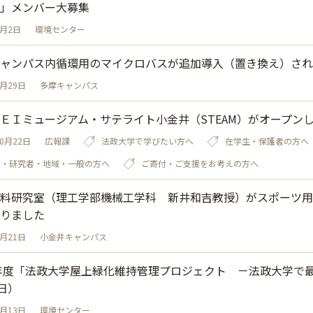
」メンバー大募集
4月2日
環境センター
ャンパス内循環用のマイクロバスが追加導入（置き換え）され
8月29日
多摩キャンパス
ＥＩミュージアム・サテライト小金井（STEAM）がオープン
10月22日
広報課
法政大学で学びたい方へ
在学生・保護者の方へ
業・研究者・地域・一般の方へ
ご寄付・ご支援をお考えの方へ
料研究室（理工学部機械工学科 新井和吉教授）がスポーツ用
りました
4月21日
小金井キャンパス
1年度「法政大学屋上緑化維持管理プロジェクト －法政大学で最
3日）
4月13日
環境センター