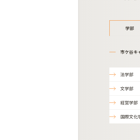
学部
市ケ谷キ
法学部
文学部
経営学部
国際文化