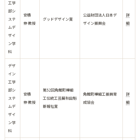
工学
部シ
安積
公益財団法人日本デ
詳
ステ
グッドデザイン賞
伸 教授
ザイン振興会
細
ムデ
ザイ
ン学
科
デザ
イン
工学
部シ
第52回角館町樺細
安積
角館町樺細工振興育
詳
ステ
工伝統工芸展秋田魁
伸 教授
成協会
細
ムデ
新報社賞
ザイ
ン学
科