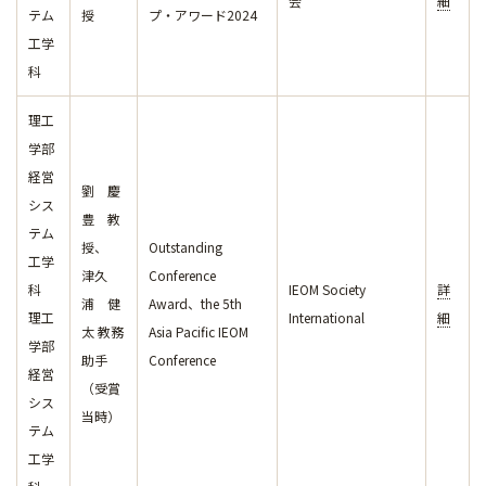
会
細
テム
授
プ・アワード2024
工学
科
理工
学部
経営
劉 慶
シス
豊 教
テム
授、
Outstanding
工学
津久
Conference
科
IEOM Society
詳
浦 健
Award、the 5th
理工
International
細
太 教務
Asia Pacific IEOM
学部
助手
Conference
経営
（受賞
シス
当時）
テム
工学