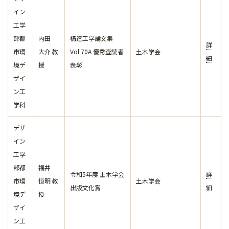
イン
工学
部都
内田
構造工学論文集
詳
市環
大介 教
Vol.70A 優秀査読者
土木学会
細
境デ
授
表彰
ザイ
ン工
学科
デザ
イン
工学
部都
福井
令和5年度 土木学会
詳
市環
恒明 教
土木学会
出版文化賞
細
境デ
授
ザイ
ン工