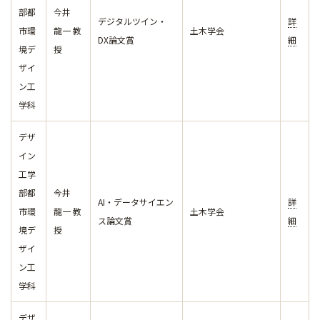
部都
今井
デジタルツイン・
詳
市環
龍一 教
土木学会
DX論文賞
細
境デ
授
ザイ
ン工
学科
デザ
イン
工学
部都
今井
AI・データサイエン
詳
市環
龍一 教
土木学会
ス論文賞
細
境デ
授
ザイ
ン工
学科
デザ