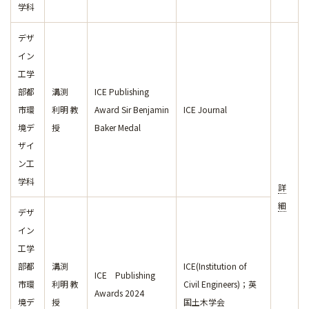
学科
デザ
イン
工学
部都
溝渕
ICE Publishing
市環
利明 教
Award Sir Benjamin
ICE Journal
境デ
授
Baker Medal
ザイ
ン工
学科
詳
細
デザ
イン
工学
部都
溝渕
ICE(Institution of
ICE Publishing
市環
利明 教
Civil Engineers)；英
Awards 2024
境デ
授
国土木学会