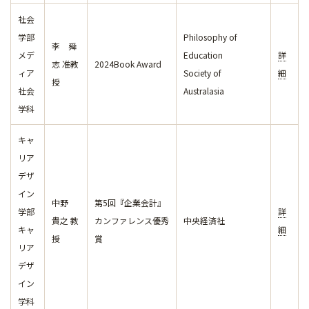
社会
学部
Philosophy of
李 舜
メデ
Education
詳
志 准教
2024Book Award
ィア
Society of
細
授
社会
Australasia
学科
キャ
リア
デザ
イン
中野
第5回『企業会計』
学部
詳
貴之 教
カンファレンス優秀
中央経済社
キャ
細
授
賞
リア
デザ
イン
学科