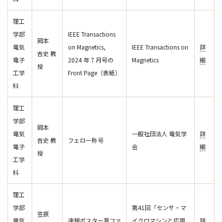
理工
学部
IEEE Transactions
岡本
電気
on Magnetics,
IEEE Transactions on
詳
吉史 教
電子
2024 年 7 月号の
Magnetics
細
授
工学
Front Page（表紙）
科
理工
学部
岡本
電気
一般社団法人 電気学
詳
吉史 教
フェロー称号
電子
会
細
授
工学
科
理工
学部
第41回「センサ・マ
笠原
電気
速報ポスター賞ファ
イクロマシンと応用
詳