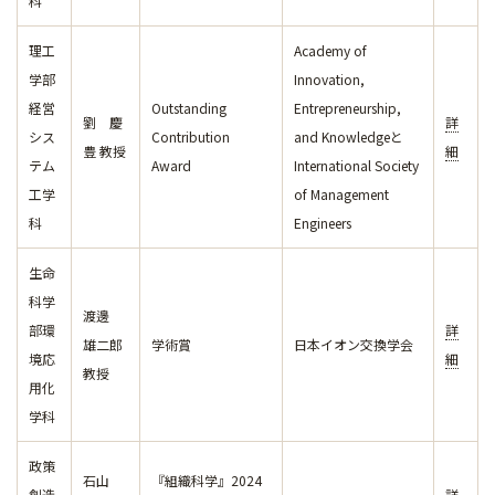
科
理工
Academy of
学部
Innovation,
経営
Outstanding
Entrepreneurship,
劉 慶
詳
シス
Contribution
and Knowledgeと
豊 教授
細
テム
Award
International Society
工学
of Management
科
Engineers
生命
科学
渡邊
部環
詳
雄二郎
学術賞
日本イオン交換学会
境応
細
教授
用化
学科
政策
石山
『組織科学』2024
創造
詳