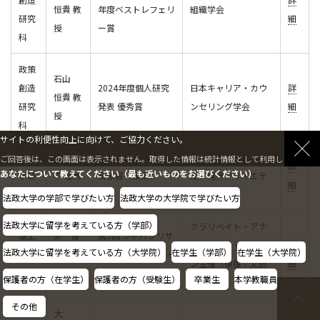
恒貴 教
年度ベストレフェリ
組織学会
研究
細
授
ー賞
科
政策
石山
創造
2024年度個人研究
日本キャリア・カウ
詳
恒貴 教
研究
発表 優秀賞
ンセリング学会
細
授
科
サイトの利便性向上に向けて、ご協力ください。
理工
余 恪
電子情報通信学会 基
ご回答後は、この画面は表示されません。取得した情報は統計情報として利用します。
詳
あなたについて教えてください（最も近いものをお選びください）
学研
平 准教
貢献賞（編集）
礎・境界ソサイエテ
細
究科
授
ィ
法政大学の学部で学びたい方
法政大学の大学院で学びたい方
法政大学に留学を考えている方（学部）
クラリベイト・アナ
理工
余 恪
第5回 ジャパンリサ
リティクス・ジャパ
詳
法政大学に留学を考えている方（大学院）
在学生（学部）
在学生（大学院）
学研
平 准教
ーチフロントアワー
ン主催（後援：文部
細
究科
授
ド
保護者の方（在学生）
保護者の方（受験生）
卒業生
本学教職員
科学省）
その他
大