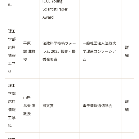
ICCE Young
科
Scientist Paper
Award
理工
学部
平原
法政科学技術フォー
一般社団法人法政大
応用
詳
誠 准教
ラム 2025 報告・優
学理系コンソーシア
情報
細
授
秀発表賞
ム
工学
科
理工
学部
山岸
応用
詳
昌夫 准
論文賞
電子情報通信学会
情報
細
教授
工学
科