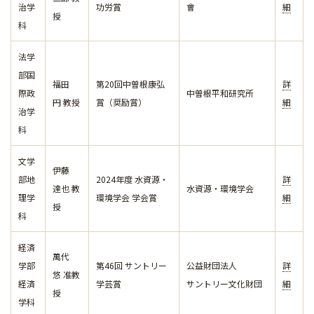
治学
功労賞
會
細
授
科
法学
部国
福田
第20回中曽根康弘
詳
際政
中曽根平和研究所
円 教授
賞（奨励賞）
細
治学
科
文学
伊藤
部地
2024年度 水資源・
詳
達也 教
水資源・環境学会
理学
環境学会 学会賞
細
授
科
経済
萬代
学部
第46回 サントリー
公益財団法人
詳
悠 准教
経済
学芸賞
サントリー文化財団
細
授
学科