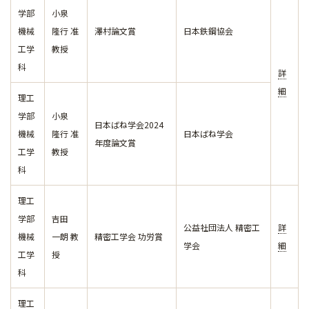
学部
小泉
機械
隆行 准
澤村論文賞
日本鉄鋼協会
工学
教授
科
詳
細
理工
学部
小泉
日本ばね学会2024
機械
隆行 准
日本ばね学会
年度論文賞
工学
教授
科
理工
学部
吉田
公益社団法人 精密工
詳
機械
一朗 教
精密工学会 功労賞
学会
細
工学
授
科
理工