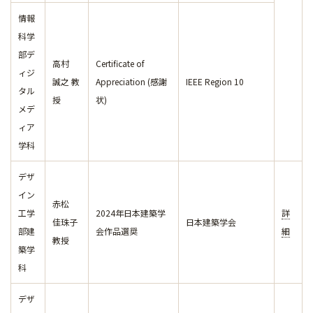
情報
科学
部デ
高村
Certificate of
ィジ
誠之 教
Appreciation (感謝
IEEE Region 10
タル
授
状)
メデ
ィア
学科
デザ
イン
赤松
工学
2024年日本建築学
詳
佳珠子
日本建築学会
部建
会作品選奨
細
教授
築学
科
デザ