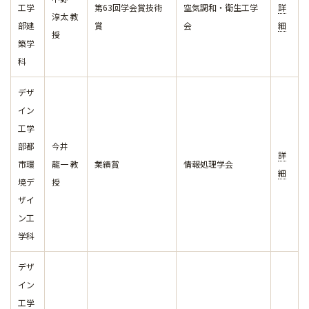
工学
第63回学会賞技術
空気調和・衛生工学
詳
淳太 教
部建
賞
会
細
授
築学
科
デザ
イン
工学
部都
今井
詳
市環
龍一 教
業績賞
情報処理学会
細
境デ
授
ザイ
ン工
学科
デザ
イン
工学