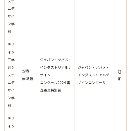
ステ
ムデ
ザイ
ン学
科
デザ
イン
工学
ジャパン・ツバメ・
部シ
インダストリアルデ
ジャパン・ツバメ・
安積
詳
ステ
ザイン
インダストリアルデ
伸 教授
細
ムデ
コンクール2024 審
ザインコンクール
ザイ
査委員特別賞
ン学
科
デザ
イン