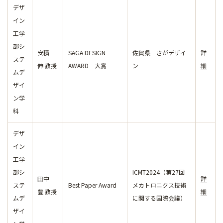
デザ
イン
工学
部シ
安積
SAGA DESIGN
佐賀県 さがデザイ
詳
ステ
伸 教授
AWARD 大賞
ン
細
ムデ
ザイ
ン学
科
デザ
イン
工学
部シ
ICMT2024（第27回
田中
詳
ステ
Best Paper Award
メカトロニクス技術
豊 教授
細
ムデ
に関する国際会議）
ザイ