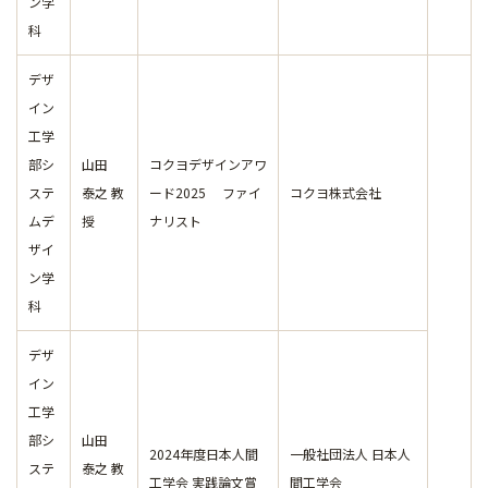
ン学
科
デザ
イン
工学
部シ
山田
コクヨデザインアワ
ステ
泰之 教
ード2025 ファイ
コクヨ株式会社
ムデ
授
ナリスト
ザイ
ン学
科
デザ
イン
工学
部シ
山田
2024年度日本人間
一般社団法人 日本人
ステ
泰之 教
工学会 実践論文賞
間工学会