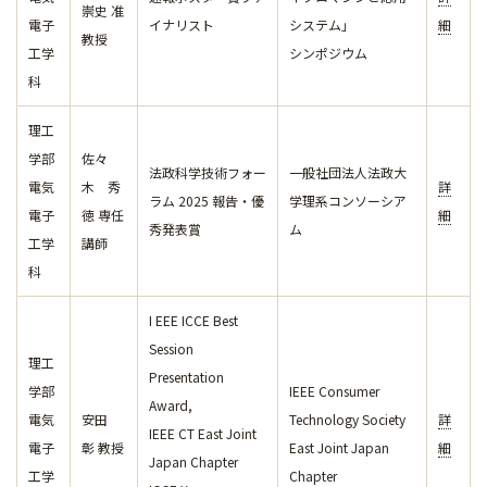
崇史 准
電子
イナリスト
システム」
細
教授
工学
シンポジウム
科
理工
学部
佐々
法政科学技術フォー
一般社団法人法政大
電気
木 秀
詳
ラム 2025 報告・優
学理系コンソーシア
電子
徳 専任
細
秀発表賞
ム
工学
講師
科
I EEE ICCE Best
Session
理工
Presentation
学部
IEEE Consumer
Award,
電気
安田
Technology Society
詳
IEEE CT East Joint
電子
彰 教授
East Joint Japan
細
Japan Chapter
工学
Chapter