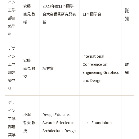
イン
安藤
2023年度日本図学
工学
詳
直見 教
会大会優秀研究発表
日本図学会
部建
細
授
賞
築学
科
デザ
イン
International
安藤
工学
Conference on
詳
直見 教
功労賞
部建
Engineering Graphics
細
授
築学
and Design
科
デザ
イン
小堀
Design Educates
工学
哲夫 教
Awards Selected in
Laka Foundation
部建
授
Architectural Design
築学