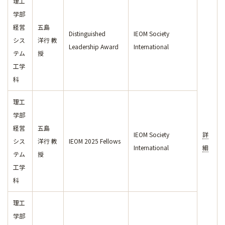
理工
学部
経営
五島
Distinguished
IEOM Society
シス
洋行 教
Leadership Award
International
テム
授
工学
科
理工
学部
経営
五島
IEOM Society
詳
シス
洋行 教
IEOM 2025 Fellows
International
細
テム
授
工学
科
理工
学部