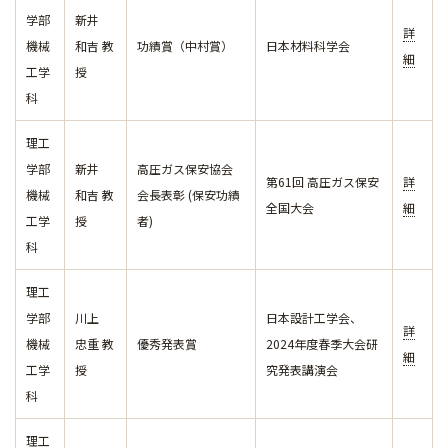
学部
新井
詳
機械
和吉 教
功績賞（中村賞）
日本材料科学会
細
工学
授
科
理工
学部
新井
高圧ガス保安協会
第61回 高圧ガス保安
詳
機械
和吉 教
会長表彰 (保安功績
全国大会
細
工学
授
者)
科
理工
学部
川上
日本設計工学会、
詳
機械
忠重 教
優秀発表賞
2024年度春季大会研
細
工学
授
究発表講演会
科
理工