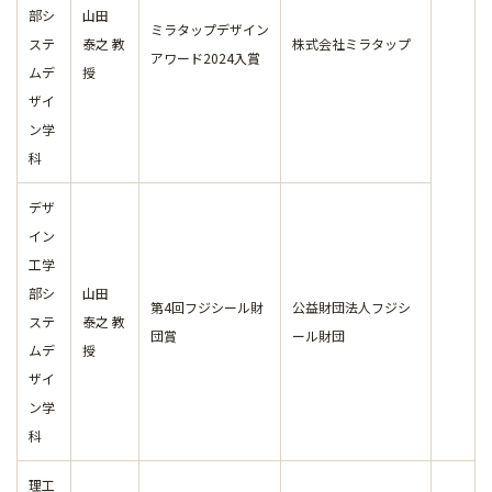
部シ
山田
ミラタップデザイン
ステ
泰之 教
株式会社ミラタップ
アワード2024入賞
ムデ
授
ザイ
ン学
科
デザ
イン
工学
部シ
山田
第4回フジシール財
公益財団法人フジシ
ステ
泰之 教
団賞
ール財団
ムデ
授
ザイ
ン学
科
理工