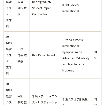
経営
五島
Undergraduate
IEOM Society
シス
洋行 教
Student Paper
International
テム
授
Competition
工学
科
理工
11th Asia-Pacific
学部
International
経営
田村
Symposium on
詳
シス
信幸 准
Best Paper Award
Advanced Reliaibility
細
テム
教授
and Maintenance
工学
Modeling
科
理工
学部
経営
寺杣
千葉大学 サイエン
千葉大学理学部後援
詳
シス
友秀 教
ス・レクチャーシッ