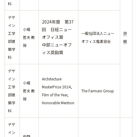
科
デザ
2024年度 第37
イン
回 日経ニュー
小堀
工学
一般社団法人ニュー
詳
オフィス賞
哲夫 教
部建
オフィス推進協会
細
中部ニューオフ
授
築学
ィス奨励賞
科
デザ
イン
Architecture
小堀
工学
MasterPrize 2024,
哲夫 教
The Farmani Group
部建
Film of the Year,
授
築学
Honorable Mention
科
デザ
イン
中野