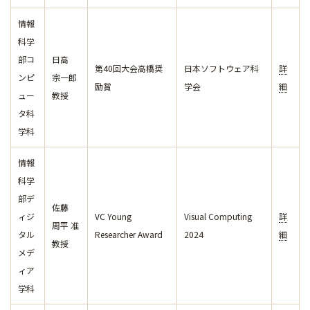
情報
科学
部コ
日高
第40回大会高橋奨
日本ソフトウェア科
詳
ンピ
宗一郎
励賞
学会
細
ュー
教授
タ科
学科
情報
科学
部デ
佐藤
ィジ
VC Young
Visual Computing
詳
周平 准
タル
Researcher Award
2024
細
教授
メデ
ィア
学科