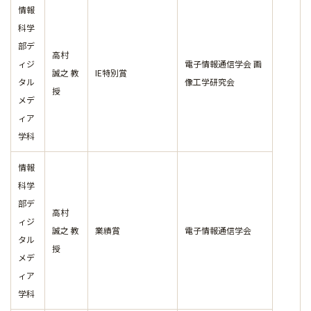
情報
科学
部デ
高村
ィジ
電子情報通信学会 画
誠之 教
IE特別賞
タル
像工学研究会
授
メデ
ィア
学科
情報
科学
部デ
高村
ィジ
誠之 教
業績賞
電子情報通信学会
タル
授
メデ
ィア
学科