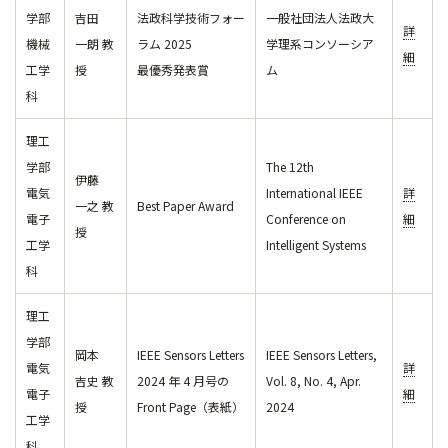
学部
吉田
法政科学技術フォー
一般社団法人法政大
詳
機械
一朗 教
ラム 2025
学理系コンソーシア
細
工学
授
最優秀発表賞
ム
科
理工
学部
The 12th
伊藤
電気
International IEEE
詳
一之 教
Best Paper Award
電子
Conference on
細
授
工学
Intelligent Systems
科
理工
学部
岡本
IEEE Sensors Letters
IEEE Sensors Letters,
電気
詳
吉史 教
2024 年 4 月号の
Vol. 8, No. 4, Apr.
電子
細
授
Front Page（表紙）
2024
工学
科