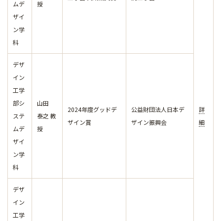
ムデ
授
ザイ
ン学
科
デザ
イン
工学
部シ
山田
2024年度グッドデ
公益財団法人日本デ
詳
ステ
泰之 教
ザイン賞
ザイン振興会
細
ムデ
授
ザイ
ン学
科
デザ
イン
工学