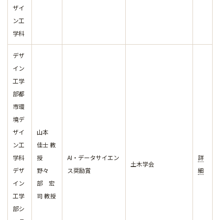
ザイ
ン工
学科
デザ
イン
工学
部都
市環
境デ
ザイ
山本
ン工
佳士 教
学科
授
AI・データサイエン
詳
土木学会
デザ
野々
ス奨励賞
細
イン
部 宏
工学
司 教授
部シ