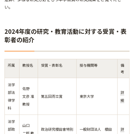
い。
2024年度の研究・教育活動に対する受賞・表
彰者の紹介
所属
教授名
受賞・表彰名
授与機関等
備
考
法学
佐野
部法
詳
文彦 准
第五回而立賞
東京大学
律学
細
教授
科
法学
山口
部政
政治研究櫻田會特別
一般財団法人 櫻田
詳
二郎 教