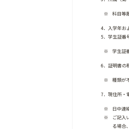
科目等
4．入学年お
5．学生証番
学生証
6．証明書の
種類が
7．現住所・
日中連
ご記入
る場合