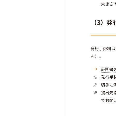
大きさ
（3）発
発行手数料は
ん）。
証明書
発行手
切手に
提出先
でお問