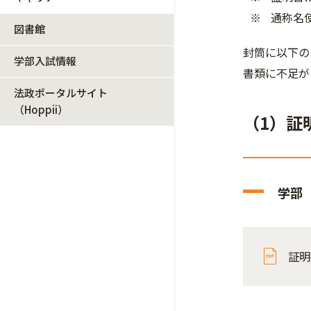
通称名
図書館
封筒に以下の
学部入試情報
書類に不足が
法政ポータルサイト
（Hoppii）
（1）証
学部
証明