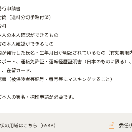
発行申請書
封筒（送料分切手貼付済）
数料
本人の本人確認ができるもの
方の本人確認ができるもの
関が発行した氏名・生年月日が明記されているもの（有効期限
スポート、運転免許証・運転経歴証明書（日本のものに限る）
）、在留カード、
認書（被保険者等記号・番号等にマスキングすること）
ご本人の署名・捺印申請が必要です。
状の用紙はこちら（65KB）
委任状