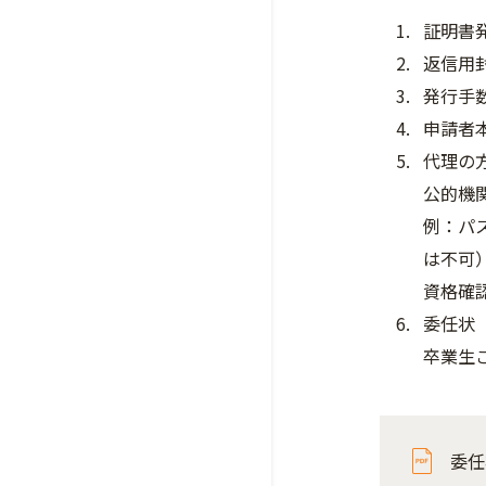
証明書
返信用
発行手
申請者
代理の
公的機
例：パ
は不可
資格確
委任状
卒業生
委任