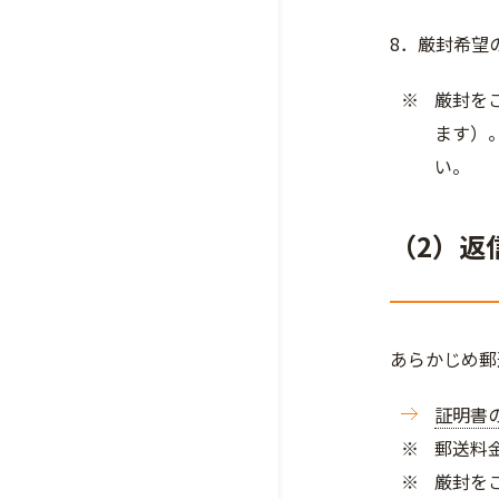
8．厳封希望
厳封を
ます）
い。
（2）返
あらかじめ郵
証明書
郵送料
厳封を