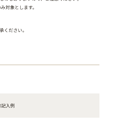
のみ対象とします。
承ください。
書記入例