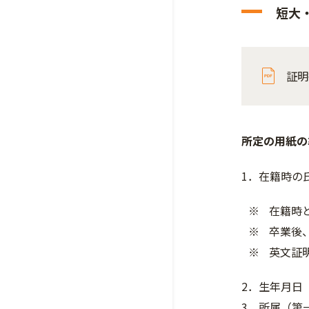
短大
証明
所定の用紙の
1．在籍時の
在籍時
卒業後
英文証
2．生年月日
3．所属（第