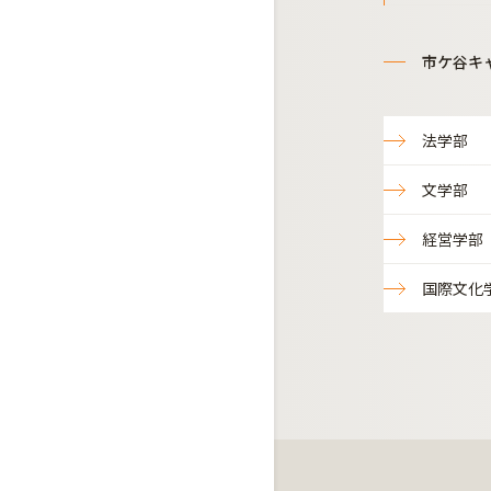
市ケ谷キ
法学部
文学部
経営学部
国際文化