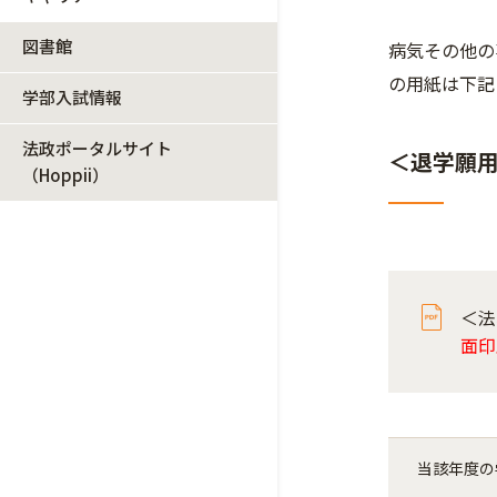
図書館
病気その他の
の用紙は下記
学部入試情報
法政ポータルサイト
＜退学願
（Hoppii）
＜法
面印刷
当該年度の