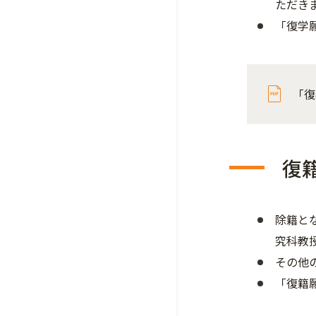
ただき
「復学
「復
復
除籍と
究科教
その他
「復籍