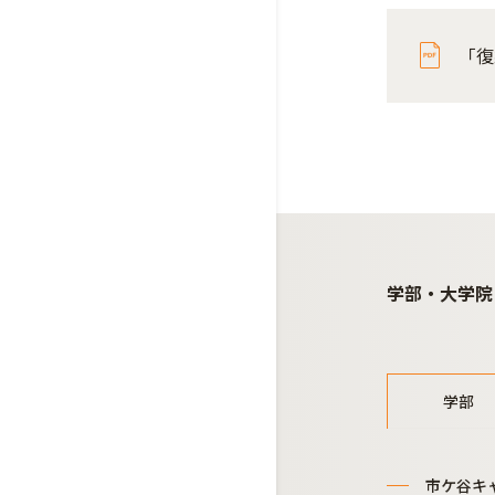
「復
学部・大学院
学部
市ケ谷キ