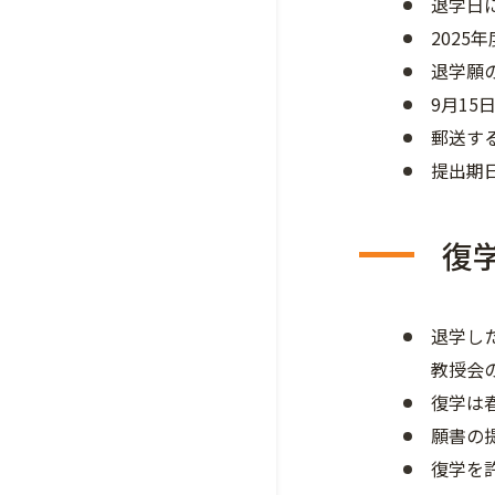
退学日
202
退学願
9月15
郵送す
提出期
復
退学し
教授会
復学は
願書の
復学を