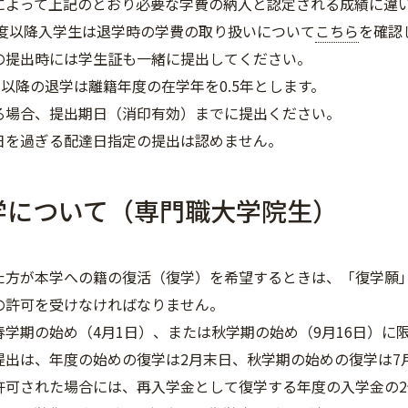
によって上記のとおり必要な学費の納入と認定される成績に違
5年度以降入学生は退学時の学費の取り扱いについて
こちら
を確認
の提出時には学生証も一緒に提出してください。
日以降の退学は離籍年度の在学年を0.5年とします。
る場合、提出期日（消印有効）までに提出ください。
日を過ぎる配達日指定の提出は認めません。
学について（専門職大学院生）
た方が本学への籍の復活（復学）を希望するときは、「復学願
の許可を受けなければなりません。
春学期の始め（4月1日）、または秋学期の始め（9月16日）に
提出は、年度の始めの復学は2月末日、秋学期の始めの復学は7
許可された場合には、再入学金として復学する年度の入学金の2