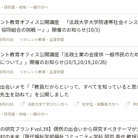
業・研究者・地域・一般の方へ
ント教育オフィス公開講座 「法政大学大学院連帯社会インス
 協同組合の挑戦 ー』」開催のお知らせ(10/3)
08月05日
リカレント教育・生涯学習
ント教育オフィス公開講座「法政士業の会提供 一般市民のた
ついて』」開催のお知らせ(10/5,10/19,10/26)
08月05日
リカレント教育・生涯学習
出会いメモ「『教員だからといって、すべてを知っていると思い
先生を訪ねて」を公開しました
08月03日
法政大学で学びたい方へ
在学生・保護者の方へ
卒
業・研究者・地域・一般の方へ
の研究ブランドvol.39】偶然の出会いから探究すべきテーマ
村の未来（現代福祉学部福祉コミュニティ学科 図司 直也 教授