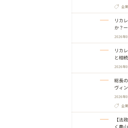
企
リカレ
か？ー
2026年
リカレ
と相続に
2026年
総長の
ヴィン
2026年
企
【法政
く農山