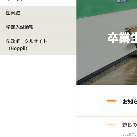
図書館
学部入試情報
卒業
法政ポータルサイト
（Hoppii）
お知
総長の
2026年