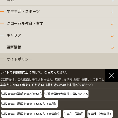
学生生活・スポーツ
グローバル教育・留学
キャリア
更新情報
サイトポリシー
プライバシーポリシー
サイトの利便性向上に向けて、ご協力ください。
ご回答後は、この画面は表示されません。取得した情報は統計情報として利用します。
情報公開
あなたについて教えてください（最も近いものをお選びください）
法政大学の学部で学びたい方
法政大学の大学院で学びたい方
採用情報
法政大学に留学を考えている方（学部）
教職員の方へ
法政大学に留学を考えている方（大学院）
在学生（学部）
在学生（大学院）