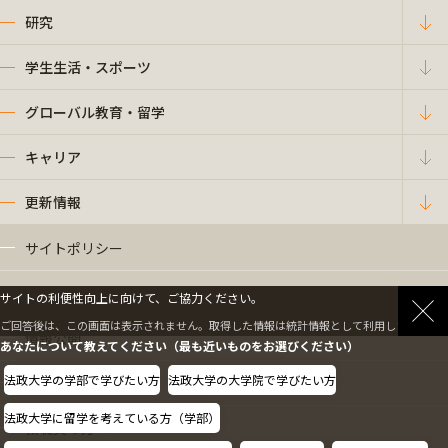
研究
学生生活・スポーツ
グローバル教育・留学
キャリア
更新情報
サイトポリシー
プライバシーポリシー
サイトの利便性向上に向けて、ご協力ください。
ご回答後は、この画面は表示されません。取得した情報は統計情報として利用します。
情報公開
あなたについて教えてください（最も近いものをお選びください）
法政大学の学部で学びたい方
法政大学の大学院で学びたい方
採用情報
法政大学に留学を考えている方（学部）
教職員の方へ