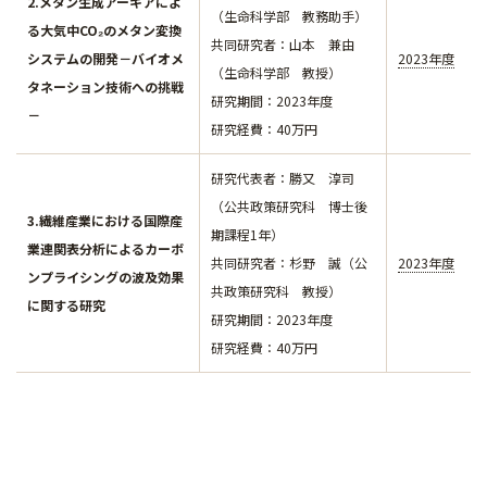
2.メタン生成アーキアによ
（生命科学部 教務助手）
る大気中CO₂のメタン変換
​​​​​​共同研究者：山本 兼由
システムの開発－バイオメ
2023年度
（生命科学部 教授）
タネーション技術への挑戦
研究期間：2023年度
－
研究経費：40万円
研究代表者：勝又 淳司
（公共政策研究科 博士後
3.繊維産業における国際産
期課程1年）
業連関表分析によるカーボ
​​​​​​共同研究者：杉野 誠（公
2023年度
ンプライシングの波及効果
共政策研究科 教授）
に関する研究
研究期間：2023年度
研究経費：40万円