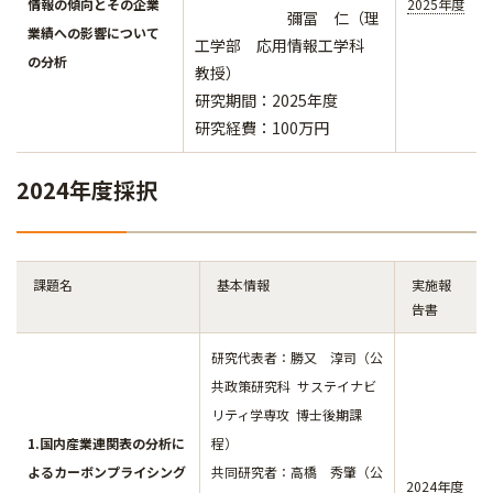
情報の傾向とその企業
2025年度
彌冨 仁（理
業績への影響について
工学部 応用情報工学科
の分析
教授）
研究期間：2025年度
研究経費：100万円
2024年度採択
課題名
基本情報
実施報
告書
研究代表者：勝又 淳司（公
共政策研究科 サステイナビ
リティ学専攻 博士後期課
1.国内産業連関表の分析に
程）
よるカーボンプライシング
共同研究者：高橋 秀肇（公
2024年度