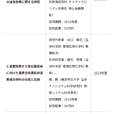
の波及効果に関する研究
共政策研究科 サステイナビ
リティ学専攻 博士後期課
程）
研究期間：2024年度
研究経費：50万円
研究代表者：谷口 萌花（生
命科学部 環境応用化学科 教
務助手）
​​​​​​共同研究者：緒方 啓典（生
2.温室効果ガス排出量低減
命科学部 環境応用化学科 教
に向けた窒素含有黒鉛状炭
授）、
2024年度
素複合材料の合成と応用
橘 勝（横浜市立大学 生命
ナノシステム科学研究科 物
質システム科学専攻）
研究期間：2024年度
研究経費：50万円