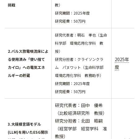
挑戦
教）
研究期間：2025年度
研究経費：50万円
研究代表者：明石 孝也（生命
科学部 環境応用化学科 教
2.パルス放電噴流床によ
授）
2025年
る使用済み「使い捨て
​​​​​​研究分担者：クライソンクラ
度
カイロ」への電気エネ
ム パヌワット（生命科学部
ルギーの貯蔵
環境応用化学科 教務助手）
研究期間：2025年度
研究経費：50万円
研究代表者：田中 優希
（比較経済研究所 教授）
​​​​​研究分担者：北田 皓嗣
3.大規模言語モデル
（経営学部 経営学科 准
(LLM)を用いたESG開示
教授）