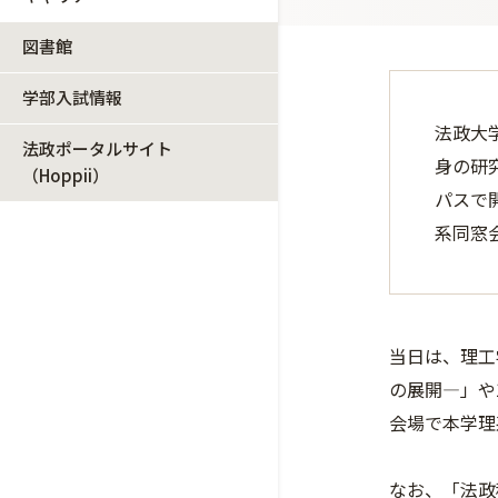
図書館
学部入試情報
法政大
法政ポータルサイト
身の研
（Hoppii）
パスで
系同窓
当日は、理工
の展開―」や
会場で本学理
なお、「法政