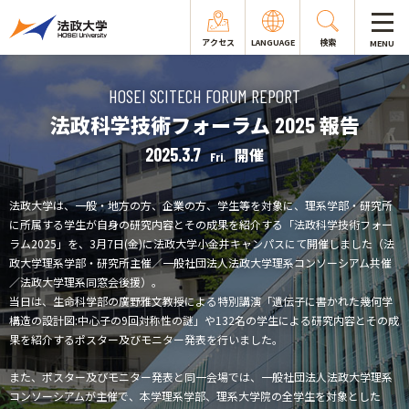
アクセス
LANGUAGE
検索
MENU
HOSEI SCITECH FORUM REPORT
法政科学技術フォーラム
報告
2025
2025.3.7
開催
Fri.
法政大学は、一般・地方の方、企業の方、学生等を対象に、理系学部・研究所
に所属する学生が自身の研究内容とその成果を紹介する「法政科学技術フォー
ラム2025」を、3月7日(金)に法政大学小金井キャンパスにて開催しました（法
政大学理系学部・研究所主催／一般社団法人法政大学理系コンソーシアム共催
／法政大学理系同窓会後援）。
当日は、生命科学部の廣野雅文教授による特別講演「遺伝子に書かれた幾何学
構造の設計図:中心子の9回対称性の謎」や132名の学生による研究内容とその成
果を紹介するポスター及びモニター発表を行いました。
また、ポスター及びモニター発表と同一会場では、一般社団法人法政大学理系
コンソーシアムが主催で、本学理系学部、理系大学院の全学生を対象とした