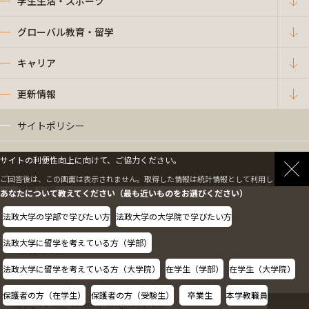
学生生活・スポーツ
グローバル教育・留学
キャリア
更新情報
サイトポリシー
プライバシーポリシー
サイトの利便性向上に向けて、ご協力ください。
ご回答後は、この画面は表示されません。取得した情報は統計情報として利用します。
情報公開
あなたについて教えてください（最も近いものをお選びください）
法政大学の学部で学びたい方
法政大学の大学院で学びたい方
採用情報
法政大学に留学を考えている方（学部）
教職員の方へ
法政大学に留学を考えている方（大学院）
在学生（学部）
在学生（大学院）
保護者の方（在学生）
保護者の方（受験生）
卒業生
本学教職員
Copyright © Hosei University. All rights reserved.