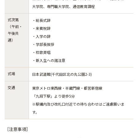
大学院、専門職大学院、通信教育課程
式次第
・総長式辞
（午前・
・来賓祝辞
午後共
・入学の辞
通）
・学部長挨拶
・校歌斉唱
・新入生への諸注意
式場
日本武道館(千代田区北の丸公園2-3)
交通
東京メトロ東西線・半蔵門線・都営新宿線
「九段下駅」より徒歩5分
※駅構内及び改札口付近での待ち合わせはご遠慮願いま
す。
［注意事項］