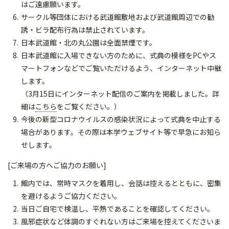
はご遠慮願います。
サークル等団体における武道館敷地および武道館周辺での勧
誘・ビラ配布行為は禁止されています。
日本武道館・北の丸公園は全面禁煙です。
日本武道館に入場できない方のために、式典の模様をPCやス
マートフォンなどでご覧いただけるよう、インターネット中継
します。
（3月15日にインターネット配信のご案内を掲載しました。詳
細は
こちら
をご覧ください。）
今後の新型コロナウイルスの感染状況によって式典を中止する
場合があります。その際は本学ウェブサイト等で早急にお知ら
せします。
[ご来場の方へご協力のお願い]
館内では、常時マスクを着用し、会話は控えるとともに、密集
を避けるようご協力ください。
当日ご自宅で検温し、平熱であることを確認してください。
風邪症状など体調のすぐれない方はご来場を控えてくださいま