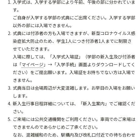
入学式は、入学する学部により午前、午後の部に分かれていま
す。
ご自身が入学する学部の式典にご出席ください。入学する学部
以外の部には入場できません。
式典には付添者の方も入場できますが、新型コロナウイルス感
染症拡大防止のため、学生1人につき付添者1人までに制限さ
せていただきます。
入場に際しては、「入学式入場証」（学部の新入生及び付添者
は「
マイページ
」→「入学手続」画面よりダウンロードしてく
ださい）をご提出願います。入場証をお持ちでない方は入場で
きません。
式典当日は会場周辺が大変混雑します。お早目の入場をお願い
します。
新入生行事日程詳細については、「新入生案内」でご確認くだ
さい。
ご来場には公共交通機関をご利用ください。車両でのご来場は
できませんのであらかじめご了承ください。
なお、混雑緩和のため、駅構内及び改札口付近での待ち合わせ