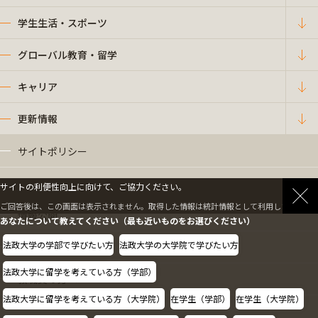
学生生活・スポーツ
グローバル教育・留学
キャリア
更新情報
サイトポリシー
プライバシーポリシー
サイトの利便性向上に向けて、ご協力ください。
ご回答後は、この画面は表示されません。取得した情報は統計情報として利用します。
情報公開
あなたについて教えてください（最も近いものをお選びください）
法政大学の学部で学びたい方
法政大学の大学院で学びたい方
採用情報
法政大学に留学を考えている方（学部）
教職員の方へ
法政大学に留学を考えている方（大学院）
在学生（学部）
在学生（大学院）