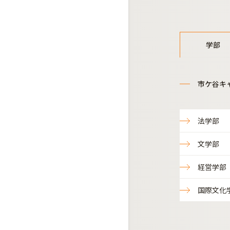
学部
市ケ谷キ
法学部
文学部
経営学部
国際文化