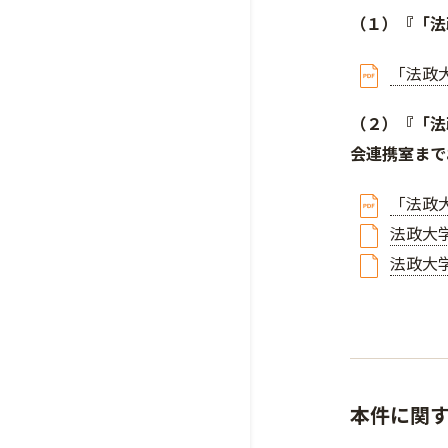
（１）『「法
「法政
（２）『「法
会連携室まで
「法政
法政大
法政大
本件に関