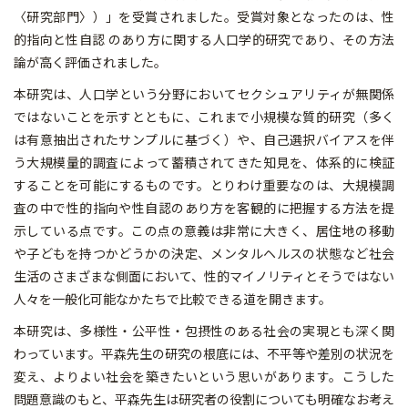
〈研究部門〉）」を受賞されました。受賞対象となったのは、性
的指向と性自認 のあり方に関する人口学的研究であり、その方法
論が高く評価されました。
本研究は、人口学という分野においてセクシュアリティが無関係
ではないことを示すとともに、これまで小規模な質的研究（多く
は有意抽出されたサンプルに基づく）や、自己選択バイアスを伴
う大規模量的調査によって蓄積されてきた知見を、体系的に検証
することを可能にするものです。とりわけ重要なのは、大規模調
査の中で性的指向や性自認のあり方を客観的に把握する方法を提
示している点です。この点の意義は非常に大きく、居住地の移動
や子どもを持つかどうかの決定、メンタルヘルスの状態など社会
生活のさまざまな側面において、性的マイノリティとそうではない
人々を一般化可能なかたちで比較できる道を開きます。
本研究は、多様性・公平性・包摂性のある社会の実現とも深く関
わっています。平森先生の研究の根底には、不平等や差別の状況を
変え、よりよい社会を築きたいという思いがあります。こうした
問題意識のもと、平森先生は研究者の役割についても明確なお考え