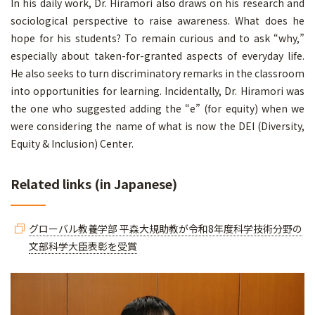
In his daily work, Dr. Hiramori also draws on his research and
sociological perspective to raise awareness. What does he
hope for his students? To remain curious and to ask “why,”
especially about taken-for-granted aspects of everyday life.
He also seeks to turn discriminatory remarks in the classroom
into opportunities for learning. Incidentally, Dr. Hiramori was
the one who suggested adding the “e” (for equity) when we
were considering the name of what is now the DEI (Diversity,
Equity & Inclusion) Center.
Related links (in Japanese)
グローバル教養学部 平森大規助教が令和8年度科学技術分野の
文部科学大臣表彰を受賞